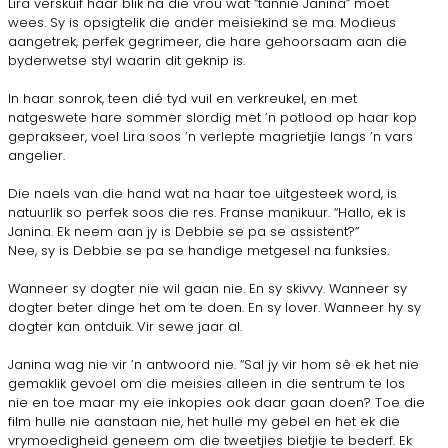
Lira verskuif haar blik na die vrou wat “tannie Janina” moet
wees. Sy is opsigtelik die ander meisiekind se ma. Modieus
aangetrek, perfek gegrimeer, die hare gehoorsaam aan die
byderwetse styl waarin dit geknip is.
In haar sonrok, teen dié tyd vuil en verkreukel, en met
natgeswete hare sommer slordig met ’n potlood op haar kop
geprakseer, voel Lira soos ’n verlepte magrietjie langs ’n vars
angelier.
Die naels van die hand wat na haar toe uitgesteek word, is
natuurlik so perfek soos die res. Franse manikuur. “Hallo, ek is
Janina. Ek neem aan jy is Debbie se pa se assistent?”
Nee, sy is Debbie se pa se handige metgesel na funksies.
Wanneer sy dogter nie wil gaan nie. En sy skivvy. Wanneer sy
dogter beter dinge het om te doen. En sy lover. Wanneer hy sy
dogter kan ontduik. Vir sewe jaar al.
Janina wag nie vir ’n antwoord nie. “Sal jy vir hom sê ek het nie
gemaklik gevoel om die meisies alleen in die sentrum te los
nie en toe maar my eie inkopies ook daar gaan doen? Toe die
film hulle nie aanstaan nie, het hulle my gebel en het ek die
vrymoedigheid geneem om die tweetjies bietjie te bederf. Ek