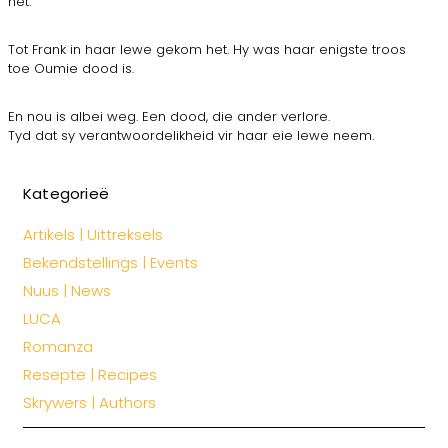
het.
Tot Frank in haar lewe gekom het. Hy was haar enigste troos
toe Oumie dood is.
En nou is albei weg. Een dood, die ander verlore.
Tyd dat sy verantwoordelikheid vir haar eie lewe neem.
Kategorieë
Artikels | Uittreksels
Bekendstellings | Events
Nuus | News
LUCA
Romanza
Resepte | Recipes
Skrywers | Authors