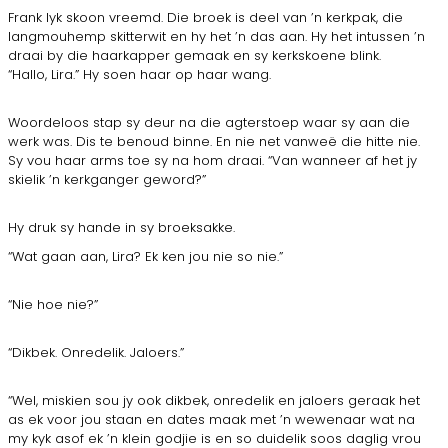
Frank lyk skoon vreemd. Die broek is deel van ’n kerkpak, die
langmouhemp skitterwit en hy het ’n das aan. Hy het intussen ’n
draai by die haarkapper gemaak en sy kerkskoene blink.
“Hallo, Lira.” Hy soen haar op haar wang.
Woordeloos stap sy deur na die agterstoep waar sy aan die
werk was. Dis te benoud binne. En nie net vanweë die hitte nie.
Sy vou haar arms toe sy na hom draai. “Van wanneer af het jy
skielik ’n kerkganger geword?”
Hy druk sy hande in sy broeksakke.
“Wat gaan aan, Lira? Ek ken jou nie so nie.”
“Nie hoe nie?”
“Dikbek. Onredelik. Jaloers.”
“Wel, miskien sou jy ook dikbek, onredelik en jaloers geraak het
as ek voor jou staan en dates maak met ’n wewenaar wat na
my kyk asof ek ’n klein godjie is en so duidelik soos daglig vrou