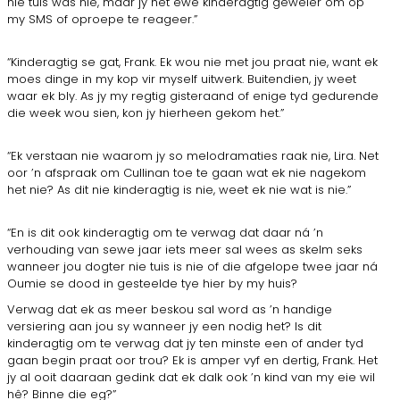
nie tuis was nie, maar jy het ewe kinderagtig geweier om op
my SMS of oproepe te reageer.”
“Kinderagtig se gat, Frank. Ek wou nie met jou praat nie, want ek
moes dinge in my kop vir myself uitwerk. Buitendien, jy weet
waar ek bly. As jy my regtig gisteraand of enige tyd gedurende
die week wou sien, kon jy hierheen gekom het.”
“Ek verstaan nie waarom jy so melodramaties raak nie, Lira. Net
oor ’n afspraak om Cullinan toe te gaan wat ek nie nagekom
het nie? As dit nie kinderagtig is nie, weet ek nie wat is nie.”
“En is dit ook kinderagtig om te verwag dat daar ná ’n
verhouding van sewe jaar iets meer sal wees as skelm seks
wanneer jou dogter nie tuis is nie of die afgelope twee jaar ná
Oumie se dood in gesteelde tye hier by my huis?
Verwag dat ek as meer beskou sal word as ’n handige
versiering aan jou sy wanneer jy een nodig het? Is dit
kinderagtig om te verwag dat jy ten minste een of ander tyd
gaan begin praat oor trou? Ek is amper vyf en dertig, Frank. Het
jy al ooit daaraan gedink dat ek dalk ook ’n kind van my eie wil
hê? Binne die eg?”