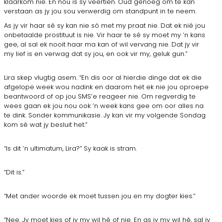
klaarkom nie. En nou is sy veertien. Oud genoeg om te kan
verstaan as jy jou sou verwerdig om standpunt in te neem.
As jy vir haar sê sy kan nie só met my praat nie. Dat ek nié jou
onbetaalde prostituut is nie. Vir haar te sê sy moet my ’n kans
gee, al sal ek nooit haar ma kan of wil vervang nie. Dat jy vir
my lief is en verwag dat sy jou, en ook vir my, geluk gun.”
Lira skep vlugtig asem. “En dis oor al hierdie dinge dat ek die
afgelope week wou nadink en daarom het ek nie jou oproepe
beantwoord of op jou SMS’e reageer nie. Om regverdig te
wees gaan ek jou nou ook ’n week kans gee om oor alles na
te dink. Sonder kommunikasie. Jy kan vir my volgende Sondag
kom sê wat jy besluit het.”
“Is dit ’n ultimatum, Lira?” Sy kaak is stram.
“Dit is.”
“Met ander woorde ek moet tussen jou en my dogter kies.”
“Nee. Jy moet kies of jy my wil hê of nie. En as jy my wil hê, sal jy