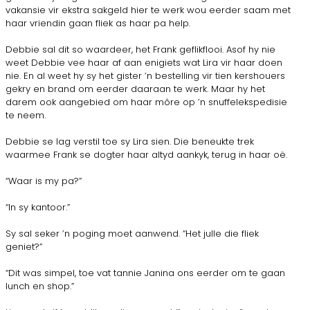
vakansie vir ekstra sakgeld hier te werk wou eerder saam met
haar vriendin gaan fliek as haar pa help.
Debbie sal dit so waardeer, het Frank geflikflooi. Asof hy nie
weet Debbie vee haar af aan enigiets wat Lira vir haar doen
nie. En al weet hy sy het gister ’n bestelling vir tien kershouers
gekry en brand om eerder daaraan te werk. Maar hy het
darem ook aangebied om haar môre op ’n snuffelekspedisie
te neem.
Debbie se lag verstil toe sy Lira sien. Die beneukte trek
waarmee Frank se dogter haar altyd aankyk, terug in haar oë.
“Waar is my pa?”
“In sy kantoor.”
Sy sal seker ’n poging moet aanwend. “Het julle die fliek
geniet?”
“Dit was simpel, toe vat tannie Janina ons eerder om te gaan
lunch en shop.”