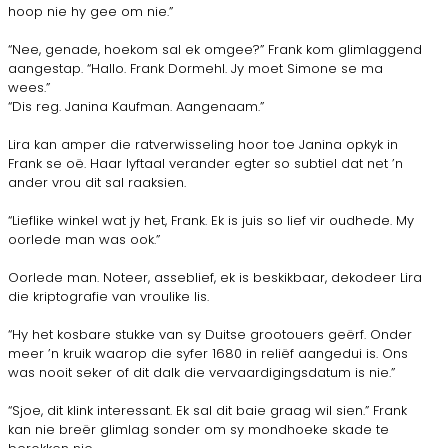
hoop nie hy gee om nie.”
“Nee, genade, hoekom sal ek omgee?” Frank kom glimlaggend
aangestap. “Hallo. Frank Dormehl. Jy moet Simone se ma
wees.”
“Dis reg. Janina Kaufman. Aangenaam.”
Lira kan amper die ratverwisseling hoor toe Janina opkyk in
Frank se oë. Haar lyftaal verander egter so subtiel dat net ’n
ander vrou dit sal raaksien.
“Lieflike winkel wat jy het, Frank. Ek is juis so lief vir oudhede. My
oorlede man was ook.”
Oorlede man. Noteer, asseblief, ek is beskikbaar, dekodeer Lira
die kriptografie van vroulike lis.
“Hy het kosbare stukke van sy Duitse grootouers geërf. Onder
meer ’n kruik waarop die syfer 1680 in reliëf aangedui is. Ons
was nooit seker of dit dalk die vervaardigingsdatum is nie.”
“Sjoe, dit klink interessant. Ek sal dit baie graag wil sien.” Frank
kan nie breër glimlag sonder om sy mondhoeke skade te