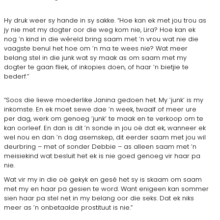
Hy druk weer sy hande in sy sakke. “Hoe kan ek met jou trou as
jy nie met my dogter oor die weg kom nie, Lira? Hoe kan ek
nog ’n kind in die wêreld bring saam met ’n vrou wat nie die
vaagste benul het hoe om ’n ma te wees nie? Wat meer
belang stel in die junk wat sy maak as om saam met my
dogter te gaan fliek, of inkopies doen, of haar ’n bietjie te
bederf.”
“Soos die liewe moederlike Janina gedoen het. My ‘junk’ is my
inkomste. En ek moet sewe dae ’n week, twaalf of meer ure
per dag, werk om genoeg ‘junk’ te maak en te verkoop om te
kan oorleef. En dan is dit ’n sonde in jou oë dat ek, wanneer ek
wel nou en dan ’n dag asemskep, dit eerder saam met jou wil
deurbring – met of sonder Debbie – as alleen saam met ’n
meisiekind wat besluit het ek is nie goed genoeg vir haar pa
nie.
Wat vir my in die oë gekyk en gesê het sy is skaam om saam
met my en haar pa gesien te word. Want enigeen kan sommer
sien haar pa stel net in my belang oor die seks. Dat ek niks
meer as ’n onbetaalde prostituut is nie.”