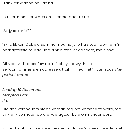
Frank kyk vraend na Janina.
“Dit sal ’n plesier wees om Debbie daar te hê.”
“As jy seker is?”
“Ek is. Ek kan Debbie sommer nou na julle huis toe neem om ’n
oornagtassie te pak. Hoe klink pizzas vir aandete, meisies?”
Dit voel vir Lira asof sy na ’n fliek kyk terwyl hulle
selfoonnommers en adresse uitruil. ’n Fliek met ’n titel soos
The
perfect match
.
Sondag 10 Desember
Kempton Park
Lira
Die tien kershouers staan verpak, reg om versend te word, toe
sy Frank se motor op die kop agtuur by die inrit hoor opry.
Sy het Frank nog nie weer gesien nadat sy ’n week gelede met