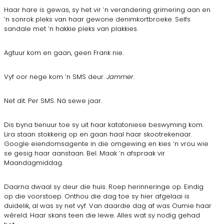
Haar hare is gewas, sy het vir ’n verandering grimering aan en
’n sonrok pleks van haar gewone denimkortbroeke. Selfs
sandale met ’n hakkie pleks van plakkies.
Agtuur kom en gaan, geen Frank nie.
Vyf oor nege kom ’n SMS deur.
Jammer
.
Net dit. Per SMS. Ná sewe jaar.
Dis byna tienuur toe sy uit haar katatoniese beswyming kom.
Lira staan stokkerig op en gaan haal haar skootrekenaar.
Google eiendomsagente in die omgewing en kies ’n vrou wie
se gesig haar aanstaan. Bel. Maak ’n afspraak vir
Maandagmiddag.
Daarna dwaal sy deur die huis. Roep herinneringe op. Eindig
op die voorstoep. Onthou die dag toe sy hier afgelaai is
duidelik, al was sy net vyf. Van daardie dag af was Oumie haar
wêreld. Haar skans teen die lewe. Alles wat sy nodig gehad