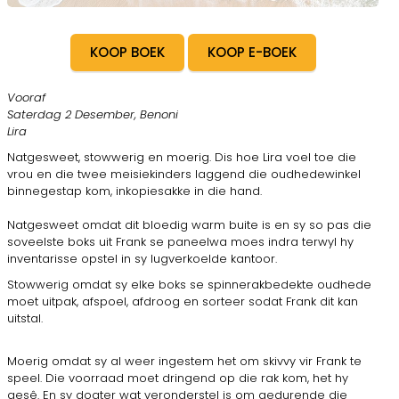
KOOP BOEK
KOOP E-BOEK
Vooraf
Saterdag 2 Desember, Benoni
Lira
Natgesweet, stowwerig en moerig. Dis hoe Lira voel toe die
vrou en die twee meisiekinders laggend die oudhedewinkel
binnegestap kom, inkopiesakke in die hand.
Natgesweet omdat dit bloedig warm buite is en sy so pas die
soveelste boks uit Frank se paneelwa moes indra terwyl hy
inventarisse opstel in sy lugverkoelde kantoor.
Stowwerig omdat sy elke boks se spinnerakbedekte oudhede
moet uitpak, afspoel, afdroog en sorteer sodat Frank dit kan
uitstal.
Moerig omdat sy al weer ingestem het om skivvy vir Frank te
speel. Die voorraad moet dringend op die rak kom, het hy
gesê. En sy dogter wat veronderstel is om gedurende die