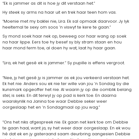
“Ek is jammer as dit is hoe jy dit verstaan het.”
Hy steek sy arms na haar uit en trek haar teen hom vas.
“Moenie met my baklei nie, Lira. Ek sal opmaak daarvoor. Jy lyk
heeltemal te sexy om soos ’n viswyf te kere te gaan.”
Sy mond soek haar nek op, beweeg oor haar wang op soek
na haar lippe. Eers toe hy besef sy bly stram staan en hou
haar mond ferm toe, al doen hy wat, laat hy haar gaan.
“Lira, ek het gesê ek is jammer.” Sy pupille is effens vergroot.
“Nee, jy het gesê jy is jammer as ek jou verkeerd verstaan het.
Ek het nie. Anders sou ek nie ter wille van jou ’n Sondag by die
kunsmark opgeoffer het nie. Al waarin jy op die oomblik belang
stel, is seks. En dit terwyl jy op pad is kerk toe. En daarna
waarskynlik na Janina toe waar Debbie seker weer
oorgeslaap het en ’n Sondagmaal op jou wag.”
“Ons het niks afgespreek nie. Ek gaan net kerk toe om Debbie
te gaan haal, want ja, sy het weer daar oorgeslaap. En ek wou
hê dat ek en jy gisteraand saam deurbring aangesien Debbie