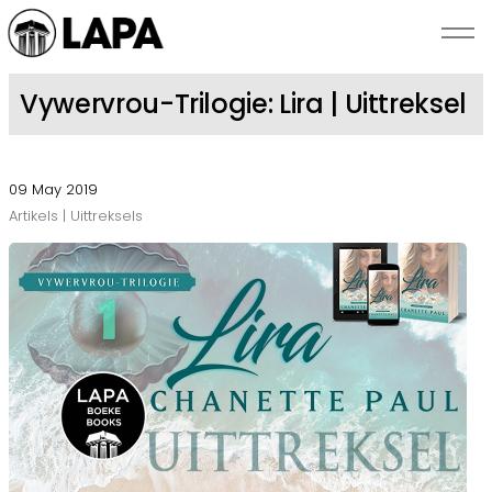
Skip to main content
Vywervrou-Trilogie: Lira | Uittreksel
NUUS
09 May 2019
SKRYWERS
Artikels | Uittreksels
BEKENDSTELLINGS
ROMANZA
OOR LAPA
KONTAK ONS