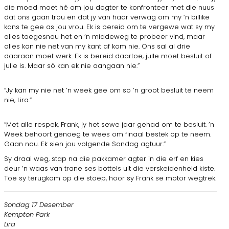
die moed moet hê om jou dogter te konfronteer met die nuus
dat ons gaan trou en dat jy van haar verwag om my ’n billike
kans te gee as jou vrou. Ek is bereid om te vergewe wat sy my
alles toegesnou het en ’n middeweg te probeer vind, maar
alles kan nie net van my kant af kom nie. Ons sal al drie
daaraan moet werk. Ek is bereid daartoe, julle moet besluit of
julle is. Maar só kan ek nie aangaan nie.”
“Jy kan my nie net ’n week gee om so ’n groot besluit te neem
nie, Lira.”
“Met alle respek, Frank, jy het sewe jaar gehad om te besluit. ’n
Week behoort genoeg te wees om finaal bestek op te neem.
Gaan nou. Ek sien jou volgende Sondag agtuur.”
Sy draai weg, stap na die pakkamer agter in die erf en kies
deur ’n waas van trane ses bottels uit die verskeidenheid kiste.
Toe sy terugkom op die stoep, hoor sy Frank se motor wegtrek.
Sondag 17 Desember
Kempton Park
Lira