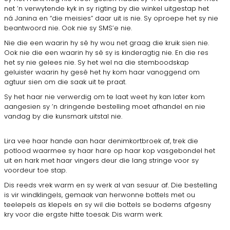
net ’n verwytende kyk in sy rigting by die winkel uitgestap het
ná Janina en “die meisies” daar uit is nie. Sy oproepe het sy nie
beantwoord nie. Ook nie sy SMS’e nie.
Nie die een waarin hy sê hy wou net graag die kruik sien nie.
Ook nie die een waarin hy sê sy is kinderagtig nie. En die res
het sy nie gelees nie. Sy het wel na die stemboodskap
geluister waarin hy gesê het hy kom haar vanoggend om
agtuur sien om die saak uit te praat.
Sy het haar nie verwerdig om te laat weet hy kan later kom
aangesien sy ’n dringende bestelling moet afhandel en nie
vandag by die kunsmark uitstal nie.
Lira vee haar hande aan haar denimkortbroek af, trek die
potlood waarmee sy haar hare op haar kop vasgebondel het
uit en hark met haar vingers deur die lang stringe voor sy
voordeur toe stap.
Dis reeds vrek warm en sy werk al van sesuur af. Die bestelling
is vir windklingels, gemaak van herwonne bottels met ou
teelepels as klepels en sy wil die bottels se bodems afgesny
kry voor die ergste hitte toesak. Dis warm werk.