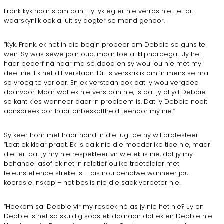
Frank kyk haar stom aan. Hy lyk egter nie verras nie.Het dit
waarskynlik ook al uit sy dogter se mond gehoor.
“Kyk, Frank, ek het in die begin probeer om Debbie se guns te
wen. Sy was sewe jaar oud, maar toe al kliphardegat. Jy het
haar bederf ná haar ma se dood en sy wou jou nie met my
deel nie. Ek het dit verstaan. Dit is verskriklik om ’n mens se ma
so vroeg te verloor. En ek verstaan ook dat jy wou vergoed
daarvoor. Maar wat ek nie verstaan nie, is dat jy altyd Debbie
se kant kies wanneer daar ’n probleem is. Dat jy Debbie nooit
aanspreek oor haar onbeskoftheid teenoor my nie.”
Sy keer hom met haar hand in die lug toe hy wil protesteer.
“Laat ek klaar praat. Ek is dalk nie die moederlike tipe nie, maar
die feit dat jy my nie respekteer vir wie ek is nie, dat jy my
behandel asof ek net ’n relatief oulike troeteldier met
teleurstellende streke is – dis nou behalwe wanneer jou
koerasie inskop – het beslis nie die saak verbeter nie.
“Hoekom sal Debbie vir my respek hê as jy nie het nie? Jy en
Debbie is net so skuldig soos ek daaraan dat ek en Debbie nie