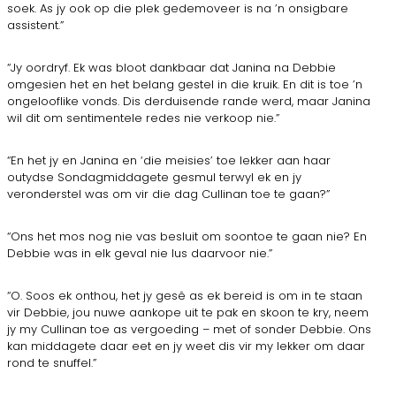
soek. As jy ook op die plek gedemoveer is na ’n onsigbare
assistent.”
“Jy oordryf. Ek was bloot dankbaar dat Janina na Debbie
omgesien het en het belang gestel in die kruik. En dit is toe ’n
ongelooflike vonds. Dis derduisende rande werd, maar Janina
wil dit om sentimentele redes nie verkoop nie.”
“En het jy en Janina en ‘die meisies’ toe lekker aan haar
outydse Sondagmiddagete gesmul terwyl ek en jy
veronderstel was om vir die dag Cullinan toe te gaan?”
“Ons het mos nog nie vas besluit om soontoe te gaan nie? En
Debbie was in elk geval nie lus daarvoor nie.”
“O. Soos ek onthou, het jy gesê as ek bereid is om in te staan
vir Debbie, jou nuwe aankope uit te pak en skoon te kry, neem
jy my Cullinan toe as vergoeding – met of sonder Debbie. Ons
kan middagete daar eet en jy weet dis vir my lekker om daar
rond te snuffel.”