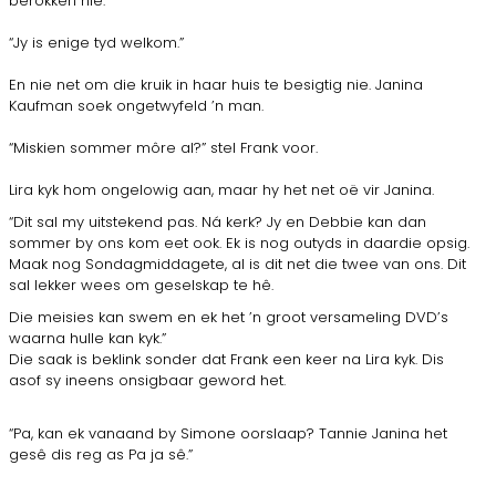
berokken nie.
“Jy is enige tyd welkom.”
En nie net om die kruik in haar huis te besigtig nie. Janina
Kaufman soek ongetwyfeld ’n man.
“Miskien sommer môre al?” stel Frank voor.
Lira kyk hom ongelowig aan, maar hy het net oë vir Janina.
“Dit sal my uitstekend pas. Ná kerk? Jy en Debbie kan dan
sommer by ons kom eet ook. Ek is nog outyds in daardie opsig.
Maak nog Sondagmiddagete, al is dit net die twee van ons. Dit
sal lekker wees om geselskap te hê.
Die meisies kan swem en ek het ’n groot versameling DVD’s
waarna hulle kan kyk.”
Die saak is beklink sonder dat Frank een keer na Lira kyk. Dis
asof sy ineens onsigbaar geword het.
“Pa, kan ek vanaand by Simone oorslaap? Tannie Janina het
gesê dis reg as Pa ja sê.”