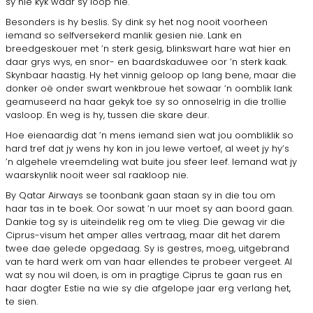
sy nie kyk waar sy loop nie.
Besonders is hy beslis. Sy dink sy het nog nooit voorheen
iemand so selfversekerd manlik gesien nie. Lank en
breedgeskouer met ’n sterk gesig, blink­swart hare wat hier en
daar grys wys, en snor- en baardskaduwee oor ’n sterk kaak.
Skynbaar haastig. Hy het vinnig geloop op lang bene, maar die
donker oë onder swart wenkbroue het sowaar ’n oomblik lank
geamuseerd na haar gekyk toe sy so onnoselrig in die trollie
vasloop. En weg is hy, tussen die skare deur.
Hoe eienaardig dat ’n mens iemand sien wat jou oombliklik so
hard tref dat jy wens hy kon in jou lewe vertoef, al weet jy hy’s
’n algehele vreemdeling wat buite jou sfeer leef. Iemand wat jy
waarskynlik nooit weer sal raakloop nie.
By Qatar Airways se toonbank gaan staan sy in die tou om
haar tas in te boek. Oor sowat ’n uur moet sy aan boord gaan.
Dankie tog sy is uiteindelik reg om te vlieg. Die gewag vir die
Ciprus-visum het amper alles vertraag, maar dit het darem
twee dae gelede opgedaag. Sy is gestres, moeg, uitgebrand
van te hard werk om van haar ellendes te probeer vergeet. Al
wat sy nou wil doen, is om in pragtige Ciprus te gaan rus en
haar dogter Estie na wie sy die afgelope jaar erg verlang het,
te sien.