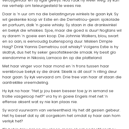
verbygevaar en sy ligte gewys. Nou raak hy weer weg. Sy kan
nie verhelp om teleurgesteld te wees nie.
Daar is ’n uur om na die belastingvrye win­kels te gaan kyk. Sy
wil geskenke koop vir Estie en die Demetriou-gesin: sjokolade
en parfuum, dalk ’n goeie whisky. Sy staan in die drankwinkel
en bekyk die whiskies. Sjoe, maar die goed is duur! Nogtans wil
sy darem ’n goeie een koop. Die Johnnie Walkers, blou, swart
en so aan, is eenvoudig buitensporig duur. Miskien Dimple
Haig? Drink Yiannis Demetriou ooit whisky? Volgens Estie is hy
skatryk, dus het hy seker gesofistikeerde smaak. Hy besit glo
eiendom­me in Nikosia, Larnaca én op die platteland.
Met haar vinger voor haar mond en ’n frons tus­sen haar
wenkbroue bekyk sy die drank. Skielik is dit asof ’n rilling deur
haar gaan. Sy kyk vervaard om. Drie tree van haar af staan die
aantreklike vreemdeling.
Hy kyk na haar. “Het jy jou been beseer toe jy in iemand se
trollie vasgeloop het?” vra hy in goeie En­gels met net ’n
effense aksent wat sy nie kan plaas nie.
Sy word vuurwarm van verleentheid. Hy het dit gesien gebeur.
Het hy besef dat sy dit oorgekom het omdat sy haar aan hom
verkyk het?