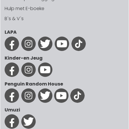
Hulp met E-boeke
B`s & V`s
LAPA
Kinder-en Jeug
Penguin Random House
Umuzi