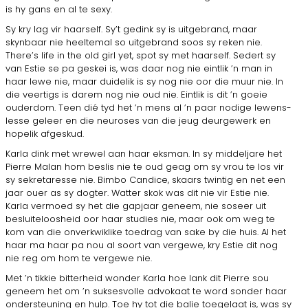
is hy gans en al te sexy.
Sy kry lag vir haarself. Sy’t gedink sy is uitgebrand, maar
skynbaar nie heeltemal so uitgebrand soos sy reken nie.
There’s life in the old girl yet, spot sy met haarself. Sedert sy
van Estie se pa geskei is, was daar nog nie eintlik ’n man in
haar lewe nie, maar duidelik is sy nog nie oor die muur nie. In
die veertigs is da­rem nog nie oud nie. Eintlik is dit ’n goeie
ouderdom. Teen dié tyd het ’n mens al ’n paar nodige lewens­
lesse geleer en die neuroses van die jeug deurgewerk en
hopelik afgeskud.
Karla dink met wrewel aan haar eksman. In sy middeljare het
Pierre Malan hom beslis nie te oud geag om sy vrou te los vir
sy sekretaresse nie. Bimbo Candice, skaars twintig en net een
jaar ouer as sy dogter. Watter skok was dit nie vir Estie nie.
Karla vermoed sy het die gapjaar geneem, nie soseer uit
besluiteloosheid oor haar studies nie, maar ook om weg te
kom van die onverkwiklike toedrag van sake by die huis. Al het
haar ma haar pa nou al soort van vergewe, kry Estie dit nog
nie reg om hom te vergewe nie.
Met ’n tikkie bitterheid wonder Karla hoe lank dit Pierre sou
geneem het om ’n suksesvolle advokaat te word sonder haar
ondersteuning en hulp. Toe hy tot die balie toegelaat is, was sy