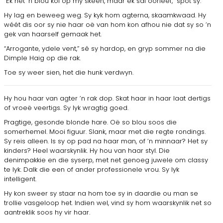
“Ek het ’n blou kol op my skeen, maar ek sal oor­leef,” spot sy.
Hy lag en beweeg weg. Sy kyk hom agterna, skaamkwaad. Hy
wéét dis oor sy nie haar oë van hom kon afhou nie dat sy so ’n
gek van haarself ge­maak het.
“Arrogante, ydele vent,” sê sy hardop, en gryp sommer na die
Dimple Haig op die rak.
Toe sy weer sien, het die hunk verdwyn.
Hy hou haar van agter ’n rak dop. Skat haar in haar laat dertigs
of vroeë veertigs. Sy lyk wragtig goed.
Pragtige, gesonde blonde hare. Oë so blou soos die
somerhemel. Mooi figuur. Slank, maar met die regte rondings.
Sy reis alleen. Is sy op pad na haar man, of ’n minnaar? Het sy
kinders? Heel waarskynlik. Hy hou van haar styl. Die
denimpakkie en die syserp, met net genoeg juwele om classy
te lyk. Dalk die een of ander professionele vrou. Sy lyk
intelligent.
Hy kon sweer sy staar na hom toe sy in daardie ou man se
trollie vasgeloop het. Indien wel, vind sy hom waarskynlik net so
aantreklik soos hy vir haar.