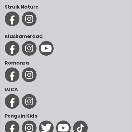
Struik Nature
Klaskameraad
Romanza
LUCA
Penguin Kids