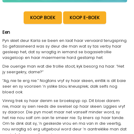
KOOP BOEK
KOOP E-BOEK
Een
Pyn skiet deur Karla se been en laat haar vervaard terugspring.
So gefassineerd was sy deur die man wat sy tas verby haar
gesleep het, dat sy wragtig in iemand se bagasietrollie
vasgeloop en haar maermerrie hard gestamp het.
Die ouerige man wat die trollie stoot, kyk besorg na haar. “Het
jy seergekry, dame?”
“Ag, nie te erg nie.” Nogtans vryf sy haar skeen, eintlik is dit baie
seer en sy voorsien ’n yslike blou kneusplek; dalk selfs nog
bloed ook.
Vinnig trek sy haar denim se broekspyp op. Dit bloei darem
nie, maar sy sien reeds die swelsel op haar skeen. Liggies vryf
sy daaroor. Die pyn moet maar net vanself minder word, sy
het nie nou salf om aan te smeer nie. Sy kners op haar tande.
Om te dink dat sy, ’n geskeide vrou en ma van in die veertig,
nou wragtig só erg uitgeboul word deur ’n aantrek­like man dat