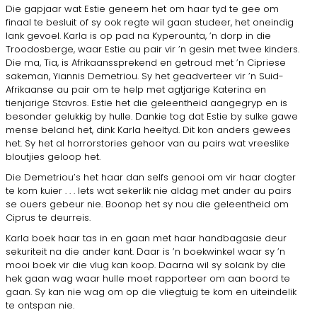
Die gapjaar wat Estie geneem het om haar tyd te gee om
finaal te besluit of sy ook regte wil gaan studeer, het oneindig
lank gevoel. Karla is op pad na Kyperounta, ’n dorp in die
Troodosberge, waar Estie au pair vir ’n gesin met twee kinders.
Die ma, Tia, is Afrikaanssprekend en getroud met ’n Cipriese
sakeman, Yiannis Demetriou. Sy het geadverteer vir ’n Suid-
Afrikaanse au pair om te help met agtjarige Katerina en
tienjarige Stavros. Estie het die geleentheid aangegryp en is
besonder gelukkig by hulle. Dankie tog dat Estie by sulke gawe
mense be­land het, dink Karla heeltyd. Dit kon anders gewees
het. Sy het al horrorstories gehoor van au pairs wat vreeslike
bloutjies geloop het.
Die Demetriou’s het haar dan selfs genooi om vir haar dogter
te kom kuier . . . Iets wat sekerlik nie al­dag met ander au pairs
se ouers gebeur nie. Boonop het sy nou die geleentheid om
Ciprus te deurreis.
Karla boek haar tas in en gaan met haar hand­bagasie deur
sekuriteit na die ander kant. Daar is ’n boekwinkel waar sy ’n
mooi boek vir die vlug kan koop. Daarna wil sy solank by die
hek gaan wag waar hulle moet rapporteer om aan boord te
gaan. Sy kan nie wag om op die vliegtuig te kom en uitein­delik
te ontspan nie.