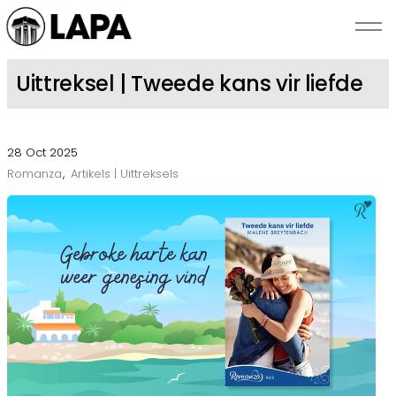
Skip to main content
Uittreksel | Tweede kans vir liefde
NUUS
28 Oct 2025
SKRYWERS
Romanza
Artikels | Uittreksels
BEKENDSTELLINGS
ROMANZA
OOR LAPA
KONTAK ONS