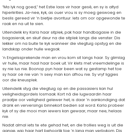
“Ma lyk nog goed,” het Estie laas vir haar gesê, en sy is altyd
hiperkrities. Ja-nee, kyk, as ouer vrou is sy moeg geswoeg en
beslis gereed vir ’n bietjie avontuur. Iets om oor opgewonde te
raak en na uit te sien.
Uiteindelik kry Karla haar sitplek, pak haar hand­bagasie in die
bagasierak, en skuif deur na die sitplek langs die venster. Dis
lekker om na buite te kyk wanneer die vliegtuig opstyg en die
landskap onder hulle wegsak.
’n Engelssprekende man en vrou kom sit langs haar. Sy glimlag
vir hulle, maar haal haar boek uit. Vir klets met vreemdelinge is
sy nie lus nie. Boonop pyn haar been wat sy gestamp het toe
sy haar oë nie van ’n sexy man kon afhou nie. Sy vryf liggies
oor die kneusplek.
Uiteindelik styg die vliegtuig op en die passasiers kan hul
veiligheidsgordels losmaak. Kort ná die lug­waardin haar
praatjie oor veiligheid gelewer het, is daar ’n aankondiging dat
drank en verversings bin­nekort bedien sal word. Karla probeer
kyk of sy die mooi man iewers kan gewaar, maar nee, helaas
nie.
Nadat almal iets te ete gehad het, en die trollies weg is uit die
gange, wip haar hart behoorlik toe ’n lang man verbykom. Dis