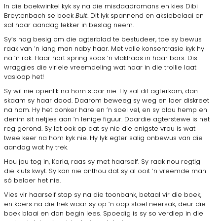
In die boekwinkel kyk sy na die misdaadromans en kies Dibi
Breytenbach se boek
Buit
. Dit lyk span­nend en aksiebelaai en
sal haar aandag lekker in beslag neem.
Sy’s nog besig om die agterblad te bestudeer, toe sy bewus
raak van ’n lang man naby haar. Met volle konsentrasie kyk hy
na ’n rak. Haar hart spring soos ’n vlakhaas in haar bors. Dis
wraggies die viriele vreemdeling wat haar in die trollie laat
vasloop het!
Sy wil nie openlik na hom staar nie. Hy sal dit ag­terkom, dan
skaam sy haar dood. Daarom beweeg sy weg en loer diskreet
na hom. Hy het donker hare en ’n soel vel, en sy blou hemp en
denim sit netjies aan ’n lenige figuur. Daardie agterstewe is net
reg gerond. Sy let ook op dat sy nie die enigste vrou is wat
twee keer na hom kyk nie. Hy lyk egter salig onbewus van die
aandag wat hy trek.
Hou jou tog in, Karla, raas sy met haarself. Sy raak nou regtig
die kluts kwyt. Sy kan nie onthou dat sy al ooit ’n vreemde man
só beloer het nie.
Vies vir haarself stap sy na die toonbank, betaal vir die boek,
en koers na die hek waar sy op ’n oop stoel neersak, deur die
boek blaai en dan begin lees. Spoedig is sy so verdiep in die