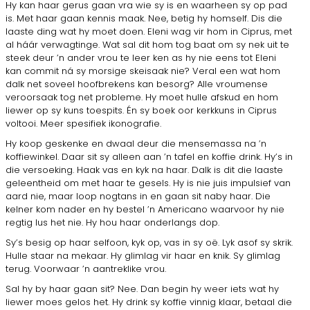
Hy kan haar gerus gaan vra wie sy is en waar­heen sy op pad
is. Met haar gaan kennis maak. Nee, betig hy homself. Dis die
laaste ding wat hy moet doen. Eleni wag vir hom in Ciprus, met
al háár ver­wagtinge. Wat sal dit hom tog baat om sy nek uit te
steek deur ’n ander vrou te leer ken as hy nie eens tot Eleni
kan commit ná sy morsige skeisaak nie? Veral een wat hom
dalk net soveel hoofbrekens kan besorg? Alle vroumense
veroorsaak tog net probleme. Hy moet hulle afskud en hom
liewer op sy kuns toespits. Én sy boek oor kerkkuns in Ciprus
voltooi. Meer spesifiek ikonografie.
Hy koop geskenke en dwaal deur die mensemas­sa na ’n
koffiewinkel. Daar sit sy alleen aan ’n tafel en koffie drink. Hy’s in
die versoeking. Haak vas en kyk na haar. Dalk is dit die laaste
geleentheid om met haar te gesels. Hy is nie juis impulsief van
aard nie, maar loop nogtans in en gaan sit naby haar. Die
kelner kom nader en hy bestel ’n Americano waarvoor hy nie
regtig lus het nie. Hy hou haar onder­langs dop.
Sy’s besig op haar selfoon, kyk op, vas in sy oë. Lyk asof sy skrik.
Hulle staar na mekaar. Hy glimlag vir haar en knik. Sy glimlag
terug. Voorwaar ’n aantreklike vrou.
Sal hy by haar gaan sit? Nee. Dan begin hy weer iets wat hy
liewer moes gelos het. Hy drink sy koffie vinnig klaar, betaal die