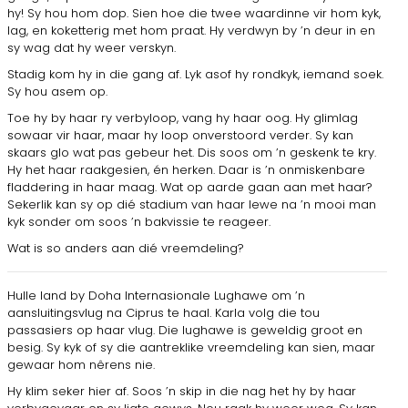
hy! Sy hou hom dop. Sien hoe die twee waardinne vir hom kyk,
lag, en koketterig met hom praat. Hy verdwyn by ’n deur in en
sy wag dat hy weer verskyn.
Stadig kom hy in die gang af. Lyk asof hy rond­kyk, iemand soek.
Sy hou asem op.
Toe hy by haar ry verbyloop, vang hy haar oog. Hy glimlag
sowaar vir haar, maar hy loop onverstoord verder. Sy kan
skaars glo wat pas gebeur het. Dis soos om ’n geskenk te kry.
Hy het haar raakgesien, én herken. Daar is ’n onmiskenbare
fladdering in haar maag. Wat op aarde gaan aan met haar?
Seker­lik kan sy op dié stadium van haar lewe na ’n mooi man
kyk sonder om soos ’n bakvissie te reageer.
Wat is so anders aan dié vreemdeling?
Hulle land by Doha Internasionale Lughawe om ’n
aansluitingsvlug na Ciprus te haal. Karla volg die tou
passasiers op haar vlug. Die lughawe is geweldig groot en
besig. Sy kyk of sy die aantreklike vreem­deling kan sien, maar
gewaar hom nêrens nie.
Hy klim seker hier af. Soos ’n skip in die nag het hy by haar