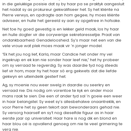
in die gelukkige posisie dat sy by haar pa se praktyk aangesluit
het nadat sy as prokureur gekwalifiseer het. Sy het kliënte na
Pierre verwys, en opdragte aan hom gegee; hy moes kliënte
adviseer, en hulle het gereeld sy aan sy opgetree in hofsake.
Net toe hy goed gevestig is en lekker geld maak, los hy haar
en hulle dogter vir die oorywerige sekretaressetjie. Praat van
ondankbaarheid. Genadeloosheid. Sy’s maar net een van die
vele vroue wat plek moes maak vir ’n jonger model.
“Ek het jou nog lief, Karla, maar Candice het onder my vel
ingekruip en ek kan nie sonder haar leef nie,” het hy probeer
om sy verraad te regverdig. Sy was daardie tyd nog steeds
lief vir hom, maar hy het haar só erg gekwets dat die liefde
gekwyn en uiteindelik gesterf het.
Ag, sy moenie nou weer swelg in daardie ou seer­kry en
verraad nie. Dis nodig om vorentoe te kyk en ander mooi
mans raak te sien. Die een of ander tyd sal ’n goeie een weer
in haar belangstel. Sy weet sy’s allesbehalwe onaantreklik, en
voor Pierre het sy geen tekort aan bewonderaars gehad nie.
Sy versorg haarself en sy’t nog dieselfde figuur as in haar
eerste jaar op universiteit. Haar hare is nog dik en blond en
haar blou oë is opvallend genoeg om nie te veel grimering te
verg nie.