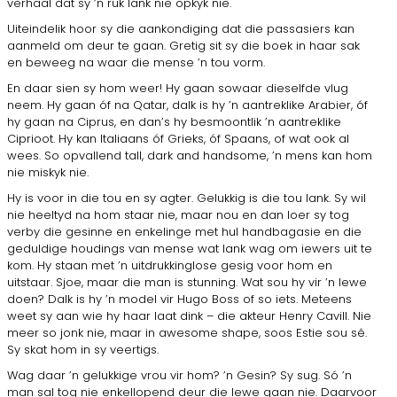
verhaal dat sy ’n ruk lank nie opkyk nie.
Uiteindelik hoor sy die aankondiging dat die pas­sasiers kan
aanmeld om deur te gaan. Gretig sit sy die boek in haar sak
en beweeg na waar die mense ’n tou vorm.
En daar sien sy hom weer! Hy gaan sowaar die­selfde vlug
neem. Hy gaan óf na Qatar, dalk is hy ’n aantreklike Arabier, óf
hy gaan na Ciprus, en dan’s hy besmoontlik ’n aantreklike
Ciprioot. Hy kan Italiaans óf Grieks, óf Spaans, of wat ook al
wees. So opvallend tall, dark and handsome, ’n mens kan hom
nie miskyk nie.
Hy is voor in die tou en sy agter. Gelukkig is die tou lank. Sy wil
nie heeltyd na hom staar nie, maar nou en dan loer sy tog
verby die gesinne en enkelinge met hul handbagasie en die
geduldige houdings van mense wat lank wag om iewers uit te
kom. Hy staan met ’n uitdrukkinglose gesig voor hom en
uitstaar. Sjoe, maar die man is stunning. Wat sou hy vir ’n lewe
doen? Dalk is hy ’n model vir Hugo Boss of so iets. Meteens
weet sy aan wie hy haar laat dink – die akteur Henry Cavill. Nie
meer so jonk nie, maar in awesome shape, soos Estie sou sê.
Sy skat hom in sy veertigs.
Wag daar ’n gelukkige vrou vir hom? ’n Gesin? Sy sug. Só ’n
man sal tog nie enkellopend deur die lewe gaan nie. Daarvoor