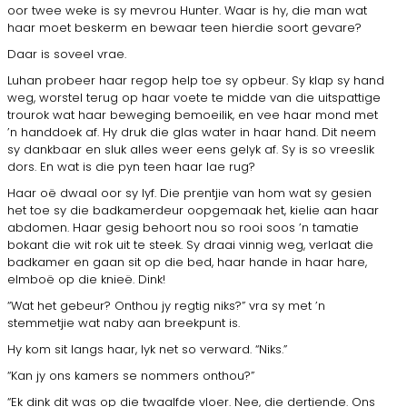
oor twee weke is sy mevrou Hunter. Waar is hy, die man wat
haar moet beskerm en bewaar teen hierdie soort gevare?
Daar is soveel vrae.
Luhan probeer haar regop help toe sy opbeur. Sy klap sy hand
weg, worstel terug op haar voete te midde van die uitspattige
trourok wat haar beweging bemoeilik, en vee haar mond met
’n handdoek af. Hy druk die glas water in haar hand. Dit neem
sy dankbaar en sluk alles weer eens gelyk af. Sy is so vreeslik
dors. En wat is die pyn teen haar lae rug?
Haar oë dwaal oor sy lyf. Die prentjie van hom wat sy gesien
het toe sy die badkamerdeur oopgemaak het, kielie aan haar
abdomen. Haar gesig behoort nou so rooi soos ’n tamatie
bokant die wit rok uit te steek. Sy draai vinnig weg, verlaat die
badkamer en gaan sit op die bed, haar hande in haar hare,
elmboë op die knieë. Dink!
“Wat het gebeur? Onthou jy regtig niks?” vra sy met ’n
stemmetjie wat naby aan breekpunt is.
Hy kom sit langs haar, lyk net so verward. “Niks.”
“Kan jy ons kamers se nommers onthou?”
“Ek dink dit was op die twaalfde vloer. Nee, die dertiende. Ons