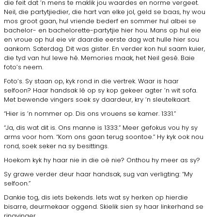
die feit dat ’n mens te maklik jou waardes en norme vergeet.
Neil, die partytjiedier, die hart van elke jol, geld se baas, hy wou
mos groot gaan, hul vriende bederf en sommer hul albei se
bachelor- en bachelorette-partytjie hier hou. Mans op hul eie
en vroue op hul eie vir daardie eerste dag wat hulle hier sou
aankom. Saterdag. Dit was gister. En verder kon hul saam kuier,
die tyd van hul lewe hê. Memories maak, het Neil gesê. Baie
foto’s neem.
Foto’s. Sy staan op, kyk rond in die vertrek. Waar is haar
selfoon? Haar handsak lê op sy kop gekeer agter ’n wit sofa.
Met bewende vingers soek sy daardeur, kry ’n sleutelkaart.
“Hier is ’n nommer op. Dis ons vrouens se kamer. 1331.”
“Ja, dis wat dit is. Ons manne is 1333.” Meer gefokus vou hy sy
arms voor hom. “Kom ons gaan terug soontoe.” Hy kyk ook nou
rond, soek seker na sy besittings.
Hoekom kyk hy haar nie in die oë nie? Onthou hy meer as sy?
Sy grawe verder deur haar handsak, sug van verligting: “My
selfoon.”
Dankie tog, dis iets bekends. Iets wat sy herken op hierdie
bisarre, deurmekaar oggend. Skielik sien sy haar linkerhand se
ringvinger.