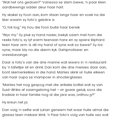
“Wat het ons gedoen?” Vanessa se stem bewe, ’n paar klein
aardbewings sidder deur haar hart.
Hy skakel sy foon aan, kom staan langs haar en soek na die
lêer waarin sy foto’s gebêre is.
“O, fok tog.” Hy hou die foon buite haar bereik.
“Wys my.” Sy pluk sy hand nader, bekyk saam met hom die
reeks foto’s, sy lyf warm teenaan hare en sy spiere kliphard
teen haar arm. Is dit my hand of syne wat so bewe? Sy los
syne, maar bly na die skerm kyk. Gehipnotiseer en
vreesbevange.
Daar is foto’s van die drie manne wat iewers in ’n restaurant
by ’n tafeltjie sit en drink. Dan kom die drie meisies daar aan,
bont skemerkelkies in die hand. Marlies skink vir hulle elkeen
van haar oupa se mampoer in shooterglasies.
“Marlies het nog gespog met die antieke bottel wat sy van
Suid-Afrika af saamgebring het – vir goeie geluk, soos die
tradisie in haar familie nog al die jare was, onthou jy?”
Hy kreun net ja.
Dan volg ’n selfie wat Luhan geneem het waar hulle almal die
glasies teen mekaar klink. ’n Paar foto’s volg van hulle ses wat