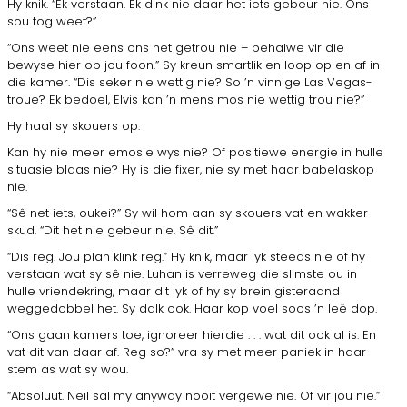
Hy knik. “Ek verstaan. Ek dink nie daar het iets gebeur nie. Ons
sou tog weet?”
“Ons weet nie eens ons het getrou nie – behalwe vir die
bewyse hier op jou foon.” Sy kreun smartlik en loop op en af in
die kamer. “Dis seker nie wettig nie? So ’n vinnige Las Vegas-
troue? Ek bedoel, Elvis kan ’n mens mos nie wettig trou nie?”
Hy haal sy skouers op.
Kan hy nie meer emosie wys nie? Of positiewe energie in hulle
situasie blaas nie? Hy is die fixer, nie sy met haar babelaskop
nie.
“Sê net iets, oukei?” Sy wil hom aan sy skouers vat en wakker
skud. “Dit het nie gebeur nie. Sê dit.”
“Dis reg. Jou plan klink reg.” Hy knik, maar lyk steeds nie of hy
verstaan wat sy sê nie. Luhan is verreweg die slimste ou in
hulle vriendekring, maar dit lyk of hy sy brein gisteraand
weggedobbel het. Sy dalk ook. Haar kop voel soos ’n leë dop.
“Ons gaan kamers toe, ignoreer hierdie . . . wat dit ook al is. En
vat dit van daar af. Reg so?” vra sy met meer paniek in haar
stem as wat sy wou.
“Absoluut. Neil sal my anyway nooit vergewe nie. Of vir jou nie.”