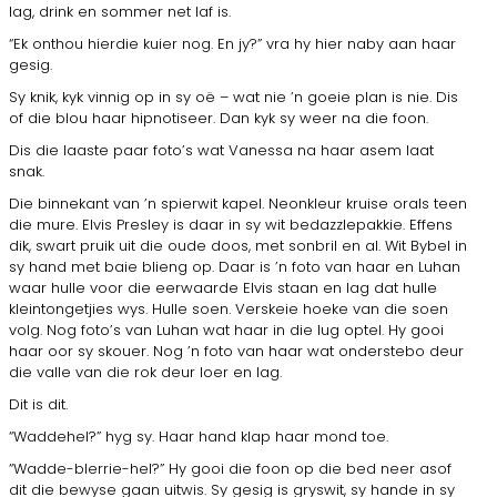
lag, drink en sommer net laf is.
“Ek onthou hierdie kuier nog. En jy?” vra hy hier naby aan haar
gesig.
Sy knik, kyk vinnig op in sy oë – wat nie ’n goeie plan is nie. Dis
of die blou haar hipnotiseer. Dan kyk sy weer na die foon.
Dis die laaste paar foto’s wat Vanessa na haar asem laat
snak.
Die binnekant van ’n spierwit kapel. Neonkleur kruise orals teen
die mure. Elvis Presley is daar in sy wit bedazzlepakkie. Effens
dik, swart pruik uit die oude doos, met sonbril en al. Wit Bybel in
sy hand met baie blieng op. Daar is ’n foto van haar en Luhan
waar hulle voor die eerwaarde Elvis staan en lag dat hulle
kleintongetjies wys. Hulle soen. Verskeie hoeke van die soen
volg. Nog foto’s van Luhan wat haar in die lug optel. Hy gooi
haar oor sy skouer. Nog ’n foto van haar wat onderstebo deur
die valle van die rok deur loer en lag.
Dit is dit.
“Waddehel?” hyg sy. Haar hand klap haar mond toe.
“Wadde-blerrie-hel?” Hy gooi die foon op die bed neer asof
dit die bewyse gaan uitwis. Sy gesig is gryswit, sy hande in sy