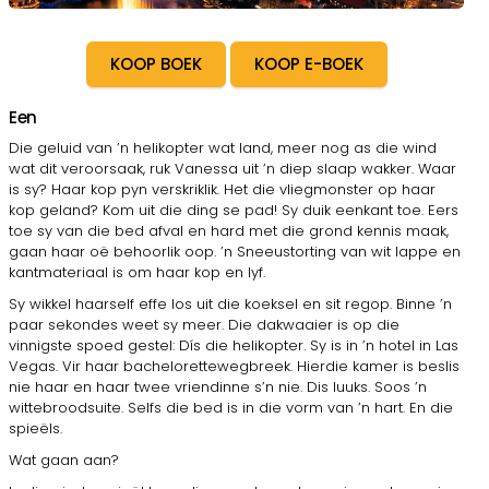
KOOP BOEK
KOOP E-BOEK
Een
Die geluid van ’n helikopter wat land, meer nog as die wind
wat dit veroorsaak, ruk Vanessa uit ’n diep slaap wakker. Waar
is sy? Haar kop pyn verskriklik. Het die vliegmonster op haar
kop geland? Kom uit die ding se pad! Sy duik eenkant toe. Eers
toe sy van die bed afval en hard met die grond kennis maak,
gaan haar oë behoorlik oop. ’n Sneeustorting van wit lappe en
kantmateriaal is om haar kop en lyf.
Sy wikkel haarself effe los uit die koeksel en sit regop. Binne ’n
paar sekondes weet sy meer. Die dakwaaier is op die
vinnigste spoed gestel: Dís die helikopter. Sy is in ’n hotel in Las
Vegas. Vir haar bachelorettewegbreek. Hierdie kamer is beslis
nie haar en haar twee vriendinne s’n nie. Dis luuks. Soos ’n
wittebroodsuite. Selfs die bed is in die vorm van ’n hart. En die
spieëls.
Wat gaan aan?