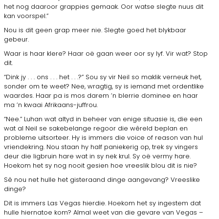
het nog daaroor grappies gemaak. Oor watse slegte nuus dit
kan voorspel.”
Nou is dit geen grap meer nie. Slegte goed het blykbaar
gebeur.
Waar is haar klere? Haar oë gaan weer oor sy lyf. Vir wat? Stop
dit.
“Dink jy . . . ons . . . het . . .?” Sou sy vir Neil so maklik verneuk het,
sonder om te weet? Nee, wragtig, sy is iemand met ordentlike
waardes. Haar pa is mos darem ’n blerrie dominee en haar
ma ’n kwaai Afrikaans-juffrou.
“Nee.” Luhan wat altyd in beheer van enige situasie is, die een
wat al Neil se sakebelange regoor die wêreld beplan en
probleme uitsorteer. Hy is immers die voice of reason van hul
vriendekring. Nou staan hy half paniekerig op, trek sy vingers
deur die ligbruin hare wat in sy nek krul. Sy oë vermy hare.
Hoekom het sy nog nooit gesien hoe vreeslik blou dit is nie?
Sê nou net hulle het gisteraand dinge aangevang? Vreeslike
dinge?
Dit is immers Las Vegas hierdie. Hoekom het sy ingestem dat
hulle hiernatoe kom? Almal weet van die gevare van Vegas –