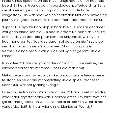
In die einste spieël teen die muur langs haar sien sy haar eie
beeld. Sy het ’n trourok aan: ’n oordadige, pofferige ding. Selfs
die skouerlengte sluier is nog aan haar blonde hare
vasgesteek. Dis wat haar kop so seermaak. Met een beweging
pluk sy die gedoente af, trek ’n paar hare daarmee saam uit.
“Flippit!” Die pynlike klop-klop in haar brein is soos ’n gehamer
wat geen einde ken nie. Dis hoe ’n ordentlike babelas voel. Sy
onthou dit van daardie paar kere op universiteit wat sy op
haar hand kan tel. Nou is sy darem al dertig en nie ’n suiplap
nie. Haar pa is immers ’n dominee. Dit onthou sy darem.
Verder is dinge redelik vaag. Hoe het sy hier gekom? In dié
kamer?
Is sy alleen? Haar oë fynkam die oordadig luukse vertrek, die
allesoorheersende wit tema – selfs die mat is wit.
Met moeite staan sy regop, sukkel om op haar jellierige bene
te staan en sê vir die wit ontploffing in die spieël: “Vanessa.
Sonnekus. Wat het jy aangevang?”
Hoekom die trourok? Waar is haar brein? Daar is net miswolke
waar haar grysstof eens was. Hoekom onthou sy niks? Wat het
gisteraand gebeur en wie se kamer is dit dié? En waar is haar
verloofde, Neil? En haar vriendinne, Marlies en Wendy?