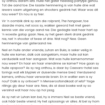
Sy onthou darem iets. Hulle het gister heeldag partytjie gehou.
Tot die aand toe. Die laaste herinnering is van hulle drie wat
iewers saam uitgehang en shooters gedrink het. Waar was dit
nou weer? En nou is sy hier.
Vir ’n oomblik dink sy aan die rolprent,
The hangover
, toe
daardie mans, net soos sy, wakker geword het met geen
kennis van die vorige aand nie. Die gedagte laat haar hart op
’n woeste galop gaan. Nee, sy het geen sterk drank gedrink
nie, net ’n shooter of twee of drie. Wat nog? Nee. Geen
herinneringe van gisteraand nie.
Neil en hulle ander vriende, Luhan en Buks, is seker veilig in
hulle eie kamer, dalk ook aangeklam, maar hulle sal kan
verduidelik wat hier aangaan. Wat was hulle kamernommer
nou weer? En haar en haar vriendinne se kamer? Hoe gaan sy
hulle opspoor? As sy reg onthou, is daar by Caesars-hotel ses
torings wat elk blyplek vir duisende mense bied. Vierduisend
kamers, onthou haar verwarde brein. En in watter een is sy
nou? Dalk is sy ontvoer? ’n Menseroofsindikaat of iets? Ysige
rillings gly deur haar are. Nee, dis al daai boeke wat sy so
verslind wat haar nou op hol jaag.
As sy net vir Luhan kan bel, hy is immers Neil se beste vriend,
ook háár beste vriend. Hy het oplossings vir alles. Al bel sy hom