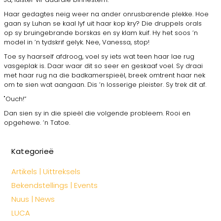
Haar gedagtes neig weer na ander onrusbarende plekke. Hoe
gaan sy Luhan se kaal lyf uit haar kop kry? Die druppels orals
op sy bruingebrande borskas en sy klam kuif. Hy het soos ’n
model in ’n tydskrif gelyk. Nee, Vanessa, stop!
Toe sy haarself afdroog, voel sy iets wat teen haar lae rug
vasgeplak is. Daar waar dit so seer en geskaaf voel. Sy draai
met haar rug na die badkamerspieël, breek omtrent haar nek
om te sien wat aangaan. Dis ’n losserige pleister. Sy trek dit af.
"Ouch!”
Dan sien sy in die spieël die volgende probleem. Rooi en
opgehewe. ’n Tatoe.
Kategorieë
Artikels | Uittreksels
Bekendstellings | Events
Nuus | News
LUCA