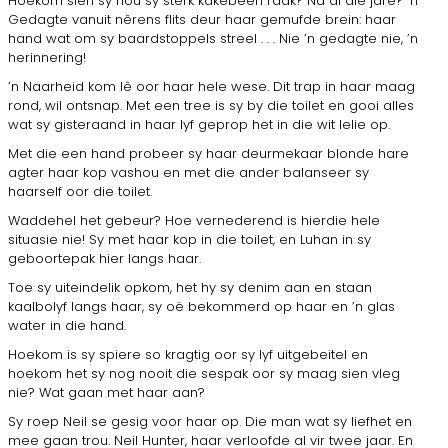
Hoekom sien sy nou sy sterk kakebeen raak? Ná al die jare? ’n
Gedagte vanuit nêrens flits deur haar gemufde brein: haar
hand wat om sy baardstoppels streel . . . Nie ’n gedagte nie, ’n
herinnering!
’n Naarheid kom lê oor haar hele wese. Dit trap in haar maag
rond, wil ontsnap. Met een tree is sy by die toilet en gooi alles
wat sy gisteraand in haar lyf geprop het in die wit lelie op.
Met die een hand probeer sy haar deurmekaar blonde hare
agter haar kop vashou en met die ander balanseer sy
haarself oor die toilet.
Waddehel het gebeur? Hoe vernederend is hierdie hele
situasie nie! Sy met haar kop in die toilet, en Luhan in sy
geboortepak hier langs haar.
Toe sy uiteindelik opkom, het hy sy denim aan en staan
kaalbolyf langs haar, sy oë bekommerd op haar en ’n glas
water in die hand.
Hoekom is sy spiere so kragtig oor sy lyf uitgebeitel en
hoekom het sy nog nooit die sespak oor sy maag sien vleg
nie? Wat gaan met haar aan?
Sy roep Neil se gesig voor haar op. Die man wat sy liefhet en
mee gaan trou. Neil Hunter, haar verloofde al vir twee jaar. En