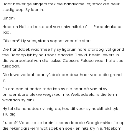
Haar bewerige vingers trek die handvatsel af, stoot die deur
stadig oop. Sy loer in.
Luhan?
Haar en Neil se beste pel van universiteit af . . . Poedelnakend
kaal.
“Bliksem!” Hy vries, staan sopnat voor die stort.
Die handdoek waarmee hy sy ligbruin hare afdroog, val grond
toe. Boonop lyk hy nou soos daardie Dawid-beeld iewers in
die voorportaal van die luukse Caesars Palace waar hulle ses
tuisgaan.
Die lewe verlaat haar lyf, dreineer deur haar voete die grond
in.
En om een of ander rede kan sy nie haar oë van al sy
onnoembare plekke wegskeur nie. Welbedeeld, is die term
waaraan sy dink.
Hy tel die handdoek vinnig op, hou dit voor sy naaktheid. Lyk
skuldig.
“Luhan?” Vanessa se brein is soos daardie Google-sirkeltjie op
die rekenaarskerm wat soek en soek en niks kry nie. “Hoekom