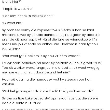
is ons hier?”
“Flippit. Ek weet nie.”
“Hoekom het ek ’n trourok aan?”
“Ek weet nie.”
Sy probeer verby die kopseer fokus. Verby Luhan se kaal
manlikheid wat sy so pas aanskou het. Hoe gaan sy daardie
prentjie uit haar kop kry? Ná al die jare se vriendskap wil ’n
mens nie jou vriende so onthou nie. Hoekom is haar lyf nou
vuurwarm?
“Wat weet jy?” Hoekom is sy nou vir hóm kwaad?
Hy kyk orals behalwe na haar. Sy helderblou oë is groot. “Niks!
Toe ek wakker word, langs jou in die bed . . . ek weet wragtig
nie hoe ek . . . ons . . . daar beland het nie.”
Haar oë daal na die handdoek wat hy steeds voor hom
vasklou.
“Wat het jy aangehad? In die bed? Toe jy wakker word?”
Sy vierkantige kake byt so styf opmekaar vas dat die spiere
aan die kante bult. “Niks.”