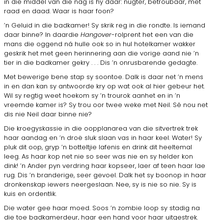
in die middel van die nag is hy daar: nugter, betroubaar, met
raad en daad. Waar is haar foon?
’n Geluid in die badkamer! Sy skrik reg in die rondte. Is iemand
daar binne? In daardie
Hangover
-rolprent het een van die
mans die oggend ná hulle ook so in hul hotelkamer wakker
geskrik het met geen herinnering aan die vorige aand nie ’n
tier in die badkamer gekry . . . Dis ’n onrusbarende gedagte.
Met bewerige bene stap sy soontoe. Dalk is daar net ’n mens
in en dan kan sy antwoorde kry op wat ook al hier gebeur het.
Wil sy regtig weet hoekom sy ’n trourok aanhet en in ’n
vreemde kamer is? Sy trou oor twee weke met Neil. Sê nou net
dis nie Neil daar binne nie?
Die kroegyskassie in die oopplanarea van die sitvertrek trek
haar aandag en ’n droë sluk slaan vas in haar keel. Water! Sy
pluk dit oop, gryp ’n botteltjie lafenis en drink dit heeltemal
leeg. As haar kop net nie so seer was nie en sy helder kon
dink! ’n Ander pyn verdring haar kopseer, laer af teen haar lae
rug. Dis ’n branderige, seer gevoel. Dalk het sy boonop in haar
dronkenskap iewers neergeslaan. Nee, sy is nie so nie. Sy is
kuis en ordentlik.
Die water gee haar moed. Soos ’n zombie loop sy stadig na
die toe badkamerdeur, haar een hand voor haar uitgestrek.