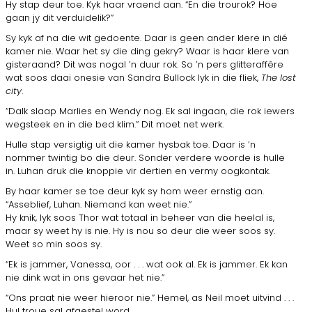
Hy stap deur toe. Kyk haar vraend aan. “En die trourok? Hoe
gaan jy dit verduidelik?”
Sy kyk af na die wit gedoente. Daar is geen ander klere in dié
kamer nie. Waar het sy die ding gekry? Waar is haar klere van
gisteraand? Dit was nogal ’n duur rok. So ’n pers glitteraffêre
wat soos daai onesie van Sandra Bullock lyk in die fliek,
The lost
city
.
“Dalk slaap Marlies en Wendy nog. Ek sal ingaan, die rok iewers
wegsteek en in die bed klim.” Dit moet net werk.
Hulle stap versigtig uit die kamer hysbak toe. Daar is ’n
nommer twintig bo die deur. Sonder verdere woorde is hulle
in. Luhan druk die knoppie vir dertien en vermy oogkontak.
By haar kamer se toe deur kyk sy hom weer ernstig aan.
“Asseblief, Luhan. Niemand kan weet nie.”
Hy knik, lyk soos Thor wat totaal in beheer van die heelal is,
maar sy weet hy is nie. Hy is nou so deur die weer soos sy.
Weet so min soos sy.
“Ek is jammer, Vanessa, oor . . . wat ook al. Ek is jammer. Ek kan
nie dink wat in ons gevaar het nie.”
“Ons praat nie weer hieroor nie.” Hemel, as Neil moet uitvind . . .
Hul troue sal afgestel word.