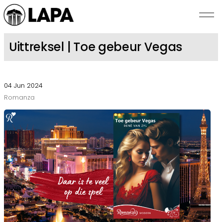
Skip to main content
Uittreksel | Toe gebeur Vegas
NUUS
04 Jun 2024
SKRYWERS
Romanza
BEKENDSTELLINGS
ROMANZA
OOR LAPA
KONTAK ONS