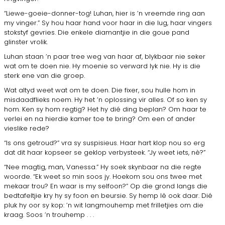
“Liewe-goeie-donner-tog! Luhan, hier is ’n vreemde ring aan
my vinger.” Sy hou haar hand voor haar in die lug, haar vingers
stokstyf gevries. Die enkele diamantjie in die goue pand
glinster vrolik.
Luhan staan ’n paar tree weg van haar af, blykbaar nie seker
wat om te doen nie. Hy moenie so verward lyk nie. Hy is die
sterk ene van die groep.
Wat altyd weet wat om te doen. Die fixer, sou hulle hom in
misdaadflieks noem. Hy het ’n oplossing vir alles. Of so ken sy
hom. Ken sy hom regtig? Het hy dié ding beplan? Om haar te
verlei en na hierdie kamer toe te bring? Om een of ander
vieslike rede?
“Is ons getroud?” vra sy suspisieus. Haar hart klop nou so erg
dat dit haar kopseer se geklop verbysteek. “Jy weet iets, nè?”
“Nee magtig, man, Vanessa.” Hy soek skynbaar na die regte
woorde. “Ek weet so min soos jy. Hoekom sou ons twee met
mekaar trou? En waar is my selfoon?” Op die grond langs die
bedtafeltjie kry hy sy foon en beursie. Sy hemp lê ook daar. Dié
pluk hy oor sy kop: ’n wit langmouhemp met frilletjies om die
kraag. Soos ’n trouhemp . . .