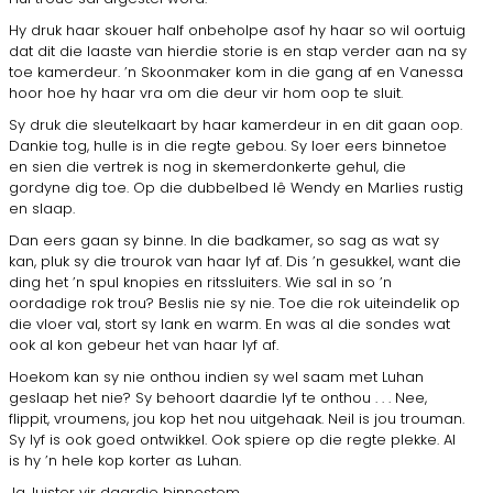
Hy druk haar skouer half onbeholpe asof hy haar so wil oortuig
dat dit die laaste van hierdie storie is en stap verder aan na sy
toe kamerdeur. ’n Skoonmaker kom in die gang af en Vanessa
hoor hoe hy haar vra om die deur vir hom oop te sluit.
Sy druk die sleutelkaart by haar kamerdeur in en dit gaan oop.
Dankie tog, hulle is in die regte gebou. Sy loer eers binnetoe
en sien die vertrek is nog in skemerdonkerte gehul, die
gordyne dig toe. Op die dubbelbed lê Wendy en Marlies rustig
en slaap.
Dan eers gaan sy binne. In die badkamer, so sag as wat sy
kan, pluk sy die trourok van haar lyf af. Dis ’n gesukkel, want die
ding het ’n spul knopies en ritssluiters. Wie sal in so ’n
oordadige rok trou? Beslis nie sy nie. Toe die rok uiteindelik op
die vloer val, stort sy lank en warm. En was al die sondes wat
ook al kon gebeur het van haar lyf af.
Hoekom kan sy nie onthou indien sy wel saam met Luhan
geslaap het nie? Sy behoort daardie lyf te onthou . . . Nee,
flippit, vroumens, jou kop het nou uitgehaak. Neil is jou trouman.
Sy lyf is ook goed ontwikkel. Ook spiere op die regte plekke. Al
is hy ’n hele kop korter as Luhan.
Ja, luister vir daardie binnestem.