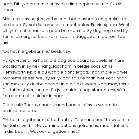
hare. Dit lyk darem nie of hy die ding beplan het nie. Skrale
troos.
Skielik dink sy nugter, verby haar babelasbrein en gefokus op
die hede. Sy sal die tameletjie moet oplos. En vinnig ook. Want
dit lyk nie of Luhan iets gaan beteken nie. Sy dog nog altyd hy
kan in die ergste krisis kalm soos ’n daggawalm optree. Toe
nie.
“Dit het nie gebeur nie,” besluit sy.
Hy kyk vraend na haar. Die dag oue baardstoppels en hare
wat klam in sy nek hang, laat hom ’n bietjie soos Chris
Hemsworth lyk, die ou wat die dondergod, Thor, in die Marvel-
rolprente speel. Wel, sy lyf lyk ook so. Die man hier voor haar
kan maklik sy dubbelganger in die flieks wees. Nee, man, fokus.
Dis Luhan Adler, jou pel. En jy is duidelik nog stormdronk, sê ’n
flou stemmetjie binne-in haar.
Die einste Thor kyk haar vraend aan asof sy ’n vreemde,
antieke taal praat.
“Dit het nie gebeur nie,” herhaal sy. “Niemand hoef te weet nie.
As Neil uitvind . . . Nevermind dat ons getroud is, maar dat ons
in die bed . . . Wat ook al gedoen het.”