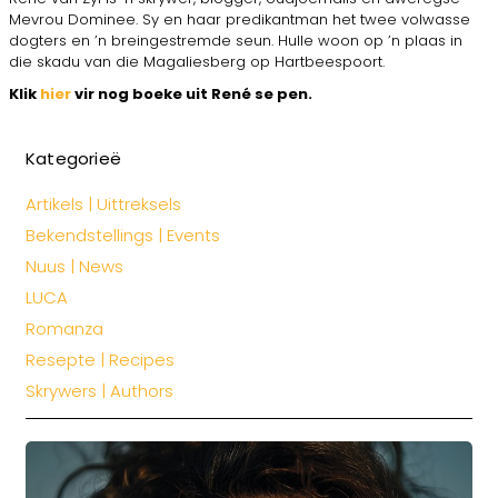
Mevrou Dominee. Sy en haar predikantman het twee volwasse
dogters en ’n breingestremde seun. Hulle woon op ’n plaas in
die skadu van die Magaliesberg op Hartbeespoort.
Klik
hier
vir nog boeke uit René se pen.
Kategorieë
Artikels | Uittreksels
Bekendstellings | Events
Nuus | News
LUCA
Romanza
Resepte | Recipes
Skrywers | Authors