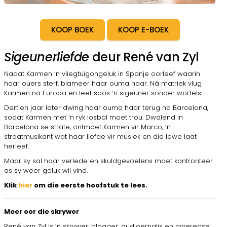
KOOP BOEK
KOOP E-BOEK
Sigeunerliefde
deur René van Zyl
Nadat Karmen ’n vliegtuigongeluk in Spanje oorleef waarin
haar ouers sterf, blameer haar ouma haar. Ná matriek vlug
Karmen na Europa en leef soos ’n sigeuner sonder wortels.
Dertien jaar later dwing haar ouma haar terug na Barcelona,
sodat Karmen met ’n ryk losbol moet trou. Dwalend in
Barcelona se strate, ontmoet Karmen vir Marco, ’n
straatmusikant wat haar liefde vir musiek en die lewe laat
herleef.
Maar sy sal haar verlede en skuldgevoelens moet konfronteer
as sy weer geluk wil vind.
Klik
hier
om die eerste hoofstuk te lees.
Meer oor die skrywer
René van Zyl is ’n skrywer, blogger, oudjoernalis en aweregse