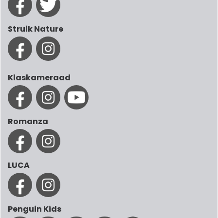
Struik Nature
Klaskameraad
Romanza
LUCA
Penguin Kids