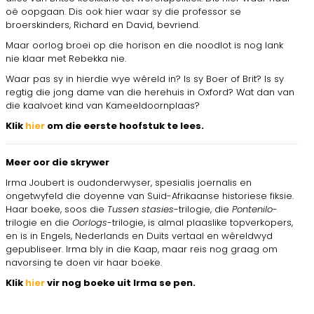
oë oopgaan. Dis ook hier waar sy die professor se
broerskinders, Richard en David, bevriend.
Maar oorlog broei op die horison en die noodlot is nog lank
nie klaar met Rebekka nie.
Waar pas sy in hierdie wye wêreld in? Is sy Boer of Brit? Is sy
regtig die jong dame van die herehuis in Oxford? Wat dan van
die kaalvoet kind van Kameeldoornplaas?
Klik
hier
om die eerste hoofstuk te lees.
Meer oor die skrywer
Irma Joubert is oudonderwyser, spesialis joernalis en
ongetwyfeld die doyenne van Suid-Afrikaanse historiese fiksie.
Haar boeke, soos die
Tussen stasies
-trilogie, die
Pontenilo
-
trilogie en die
Oorlogs
-trilogie, is almal plaaslike topverkopers,
en is in Engels, Nederlands en Duits vertaal en wêreldwyd
gepubliseer. Irma bly in die Kaap, maar reis nog graag om
navorsing te doen vir haar boeke.
Klik
hier
vir nog boeke uit Irma se pen.