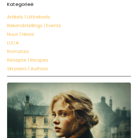
Kategorieë
Artikels | Uittreksels
Bekendstellings | Events
Nuus | News
LUCA
Romanza
Resepte | Recipes
Skrywers | Authors