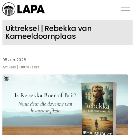
Skip to main content
Uittreksel | Rebekka van
Kameeldoornplaas
NUUS
SKRYWERS
05 Jun 2026
Artikels | Uittreksels
BEKENDSTELLINGS
ROMANZA
OOR LAPA
KONTAK ONS