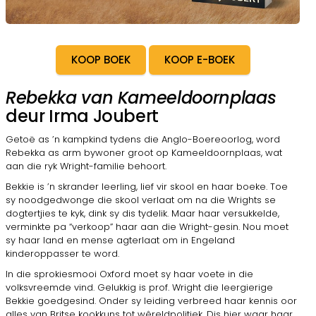
KOOP BOEK
KOOP E-BOEK
Rebekka van Kameeldoornplaas
deur Irma Joubert
Getoë as ’n kampkind tydens die Anglo-Boereoorlog, word
Rebekka as arm bywoner groot op Kameeldoornplaas, wat
aan die ryk Wright-familie behoort.
Bekkie is ’n skrander leerling, lief vir skool en haar boeke. Toe
sy noodgedwonge die skool verlaat om na die Wrights se
dogtertjies te kyk, dink sy dis tydelik. Maar haar versukkelde,
verminkte pa “verkoop” haar aan die Wright-gesin. Nou moet
sy haar land en mense agterlaat om in Engeland
kinderoppasser te word.
In die sprokiesmooi Oxford moet sy haar voete in die
volksvreemde vind. Gelukkig is prof. Wright die leergierige
Bekkie goedgesind. Onder sy leiding verbreed haar kennis oor
alles van Britse kookkuns tot wêreldpolitiek. Dis hier waar haar