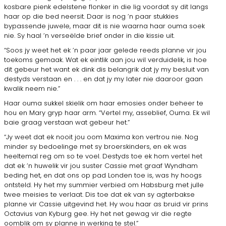
kosbare pienk edelstene flonker in die lig voordat sy dit langs
haar op die bed neersit. Daar is nog ’n paar stukkies
bypassende juwele, maar dit is nie waarna haar ouma soek
nie. Sy haal ’n verseëlde brief onder in die kissie uit.
“Soos jy weet het ek ’n paar jaar gelede reeds planne vir jou
toekoms gemaak. Wat ek eintlik aan jou wil verduidelik, is hoe
dit gebeur het want ek dink dis belangrik dat jy my besluit van
destyds verstaan en . . . en dat jy my later nie daaroor gaan
kwalik neem nie.”
Haar ouma sukkel skielik om haar emosies onder beheer te
hou en Mary gryp haar arm. “Vertel my, asseblief, Ouma. Ek wil
baie graag verstaan wat gebeur het.”
“Jy weet dat ek nooit jou oom Maxima kon vertrou nie. Nog
minder sy bedoelinge met sy broerskinders, en ek was
heeltemal reg om so te voel. Destyds toe ek hom vertel het
dat ek ’n huwelik vir jou suster Cassie met graaf Wyndham
beding het, en dat ons op pad Londen toe is, was hy hoogs
ontsteld. Hy het my summier verbied om Habsburg met julle
twee meisies te verlaat. Dis toe dat ek van sy agterbakse
planne vir Cassie uitgevind het. Hy wou haar as bruid vir prins
Octavius van Kyburg gee. Hy het net gewag vir die regte
oomblik om sy planne in werking te stel.”