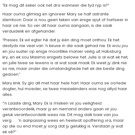
“Ek mag dit seker ook net dra wanneer die tyd ryp is?”
Haar ouma glimlag en ignoreer Mary se half astrante
stemtoon. Daar is nou geen teken van enige spyt of hartseer in
haar oë nie. So ver dit haar ouma aangaan, is die saak
verduidelik en afgehandel.
“Presies. Ek wil egter hê dat jy één ding moet onthou: Ek het
destyds nie veel van ’n keuse in die saak gehad nie. Ek wou jou
en jou suster op enige moontlike manier veilig uit Habsburg
kry, en ek sou Maxima enigiets belowe het. Julle is al wat ek het,
en julle twee se lewens is al wat saak maak. Ek weet jy dink nie
so nie, maar onder die omstandighede het ek die beste ding
gedoen.”
Mary knik. Sy glo dit met haar hele hart. Haar ouma se oorlede
dogter, hul moeder, se twee meisiekinders was nog altyd haar
alles.
“’n Laaste ding, Mary. Ek is miskien vir jou veiligheid
verantwoordelik, maar jy en niemand anders gaan vir jou
geluk verantwoordelik wees nie. Dit mag dalk baie van jou
verg . . . ’n aanpassing wees en heelwat opoffering vra, maar
op die ou end moet jy sorg dat jy gelukkig is. Verstaan jy wat
ek sê?”