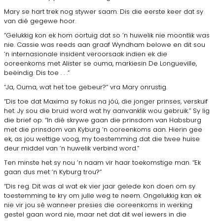
Mary se hart trek nog stywer saam. Dis die eerste keer dat sy
van dié gegewe hoor.
“Gelukkig kon ek hom oortuig dat so ’n huwelik nie moontlik was
nie. Cassie was reeds aan graaf Wyndham belowe en dit sou
’n internasionale insident veroorsaak indien ek die
ooreenkoms met Alister se ouma, markiesin De Longueville,
beëindig. Dis toe . . .”
“Ja, Ouma, wat het toe gebeur?” vra Mary onrustig.
“Dis toe dat Maxima sy fokus na jóú, die jonger prinses, verskuif
het. Jy sou die bruid word wat hy aanvanklik wou gebruik.” Sy lig
die brief op. “In dié skrywe gaan die prinsdom van Habsburg
met die prinsdom van Kyburg ’n ooreenkoms aan. Hierin gee
ek, as jou wettige voog, my toestemming dat die twee huise
deur middel van ’n huwelik verbind word.”
Ten minste het sy nou ’n naam vir haar toekomstige man. “Ek
gaan dus met ’n Kyburg trou?”
“Dis reg. Dit was al wat ek vier jaar gelede kon doen om sy
toestemming te kry om julle weg te neem. Ongelukkig kan ek
nie vir jou sê wanneer presies die ooreenkoms in werking
gestel gaan word nie, maar net dat dit wel iewers in die