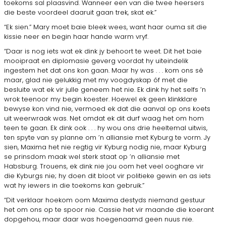
toekoms sal plaasvind. Wanneer een van die twee heersers
die beste voordeel daaruit gaan trek, skat ek.”
“Ek sien.” Mary moet baie bleek wees, want haar ouma sit die
kissie neer en begin haar hande warm vryf.
“Daar is nog iets wat ek dink jy behoort te weet. Dit het baie
mooipraat en diplomasie geverg voordat hy uiteindelik
ingestem het dat ons kon gaan. Maar hy was . . . kom ons sê
maar, glad nie gelukkig met my voogdyskap óf met die
besluite wat ek vir julle geneem het nie. Ek dink hy het selfs ’n
wrok teenoor my begin koester. Hoewel ek geen klinkklare
bewyse kon vind nie, vermoed ek dat die aanval op ons koets
uit weerwraak was. Net omdat ek dit durf waag het om hom
teen te gaan. Ek dink ook . . . hy wou ons drie heeltemal uitwis,
ten spyte van sy planne om ’n alliansie met Kyburg te vorm. Jy
sien, Maxima het nie regtig vir Kyburg nodig nie, maar Kyburg
se prinsdom maak wel sterk staat op ’n alliansie met
Habsburg. Trouens, ek dink nie jou oom het veel ooghare vir
die Kyburgs nie; hy doen dit bloot vir politieke gewin en as iets
wat hy iewers in die toekoms kan gebruik.”
“Dit verklaar hoekom oom Maxima destyds niemand gestuur
het om ons op te spoor nie. Cassie het vir maande die koerant
dopgehou, maar daar was hoegenaamd geen nuus nie.