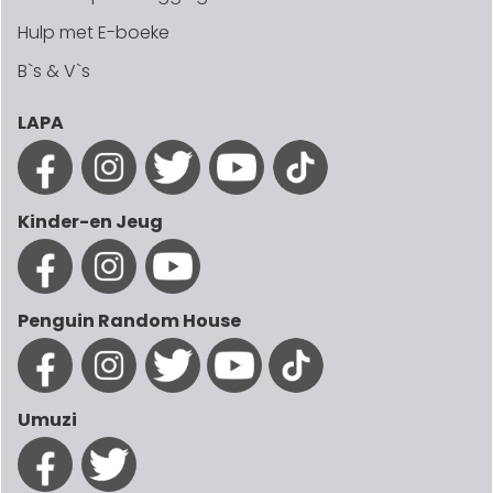
Hulp met E-boeke
B`s & V`s
LAPA
Kinder-en Jeug
Penguin Random House
Umuzi