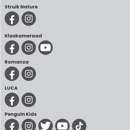
Struik Nature
Klaskameraad
Romanza
LUCA
Penguin Kids