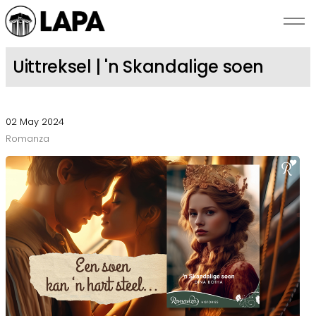
Skip to main content
Uittreksel | 'n Skandalige soen
NUUS
02 May 2024
SKRYWERS
Romanza
BEKENDSTELLINGS
ROMANZA
OOR LAPA
KONTAK ONS