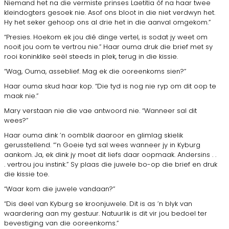
Niemand het na die vermiste prinses Laetitia óf na haar twee
kleindogters gesoek nie. Asof ons bloot in die niet verdwyn het.
Hy het seker gehoop ons al drie het in die aanval omgekom.”
“Presies. Hoekom ek jou dié dinge vertel, is sodat jy weet om
nooit jou oom te vertrou nie.” Haar ouma druk die brief met sy
rooi koninklike seël steeds in plek, terug in die kissie.
“Wag, Ouma, asseblief. Mag ek die ooreenkoms sien?”
Haar ouma skud haar kop. “Die tyd is nog nie ryp om dit oop te
maak nie.”
Mary verstaan nie die vae antwoord nie. “Wanneer sal dit
wees?”
Haar ouma dink ’n oomblik daaroor en glimlag skielik
gerusstellend. “’n Goeie tyd sal wees wanneer jy in Kyburg
aankom. Ja, ek dink jy moet dit liefs daar oopmaak. Andersins . .
. vertrou jou instink.” Sy plaas die juwele bo-op die brief en druk
die kissie toe.
“Waar kom die juwele vandaan?”
“Dis deel van Kyburg se kroonjuwele. Dit is as ’n blyk van
waardering aan my gestuur. Natuurlik is dit vir jou bedoel ter
bevestiging van die ooreenkoms.”