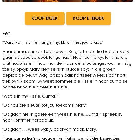
KOOP BOEK
KOOP E-BOEK
Een
“Mary, kom sit hier langs my. Ek wil met jou praat.”
Haar ouma, prinses Laetitia van België, tik op die bed en Mary
gaan sit soos versoek langs haar. Haar ouma kyk lank na die
plat houtkissie in haar hande. Haar oë is buitengewoon ernstig
toe sy opkyk, Mary sien selfs ’n stukkie spyt in die groen
beplooide oë. Of wag, dit kan dalk hartseer wees. Haar hart
trek pynlik saam. Sy weet sommer die kissie in haar ouma se
hande bring nie goeie nuus nie.
“Wat is in my kissie, Ouma?”
“Dit hou die sleutel tot jou toekoms, Mary.”
“Dit gaan nie ’n goeie een wees nie, nè, Ouma?” spreek sy
haar kommer hardop uit.
“Dit gaan . . . wees wat jy daarvan maak, Mary.”
Haar ouma lig ’n pragtige, fyn halssnoer uit die kissie. Die