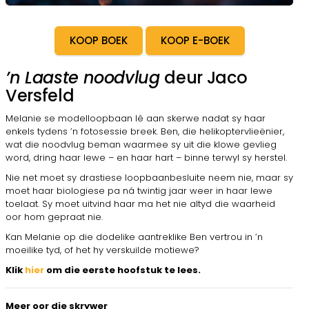
KOOP BOEK
KOOP E-BOEK
’n Laaste noodvlug
deur Jaco
Versfeld
Melanie se modelloopbaan lê aan skerwe nadat sy haar
enkels tydens ’n fotosessie breek. Ben, die helikoptervlieënier,
wat die noodvlug beman waarmee sy uit die klowe gevlieg
word, dring haar lewe – en haar hart – binne terwyl sy herstel.
Nie net moet sy drastiese loopbaanbesluite neem nie, maar sy
moet haar biologiese pa ná twintig jaar weer in haar lewe
toelaat. Sy moet uitvind haar ma het nie altyd die waarheid
oor hom gepraat nie.
Kan Melanie op die dodelike aantreklike Ben vertrou in ’n
moeilike tyd, of het hy verskuilde motiewe?
Klik
hier
om die eerste hoofstuk te lees.
Meer oor die skrywer