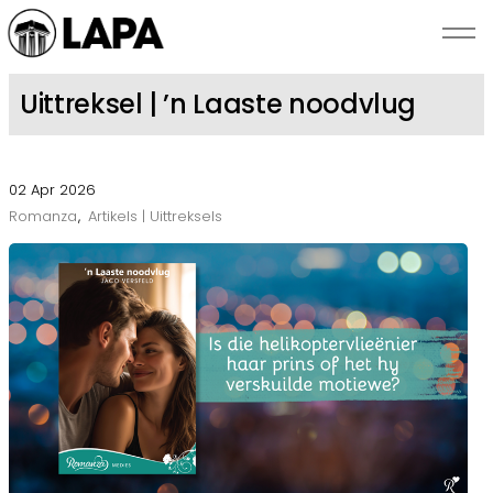
Skip to main content
Uittreksel | ’n Laaste noodvlug
NUUS
02 Apr 2026
SKRYWERS
Romanza
Artikels | Uittreksels
BEKENDSTELLINGS
ROMANZA
OOR LAPA
KONTAK ONS