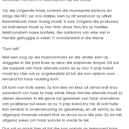
Op die volgende hoek, oorkant die munisipale kantore en
langs die KFC se rooi dakkie, sien sy dit waarvoor sy uitkyk:
Kiewietstraat. Haar maag maak ’n vuis. Volgens die prokureur
se instruksies moet sy hier links draai. Nou kry sy hartlike
telefoonstem nuwe konteks; die aankoms van elke siel in
hierdie gehuggie is seker ’n wonderwerk in die kleine.
“Turn left.”
Met een oog op die huisnommers en die ander een op
slaggate in die pad kruie sy deur die slapende dorpie. Dit sal
die toppunt van haar ellende wees as sy nou ’n pap band
moet kry. Hier sal sy ongetwyfeld sit tot die son opkom voor
iemand tot haar redding kom.
Dit kom van trots wees. Sy kon kies en keur uit almal wat wou
saamkom om haar te help intrek. Maar hierdie ellende moet sy
alleen deursien. In elk geval sal geeneen van haar vriendinne
van praktiese nut wees as sy ’n pap band kry nie. Al wat hulle
kan verskaf, is ondersteuning en geselskap, en dit vermy sy die
afgelope maande sedert Rick se dood soos die pes. Sy wil net
uitgelos wees om haar wonde in vrede te lek.
Dus sal sy maar hier sit tot die son opkom as teëspoed haar