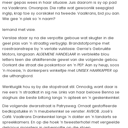
meer gepas wees in haar situasie. Juis daarom is sy op pad
na Vaalkrans. Onvanpas. Die ratte wat gewoonlik seepglad
inglip, krap toe sy oorskakel na tweede. Vaalkrans, bid jou aan.
Wie gee ’n plek so ’n naam?
Iemand met visie.
Verslae staar sy na die verpotte geboue wat skugter in die
geel plas van ’n straatlig verbyglip. Brandstofpompe met
roestraanstrepe by ’n verlate vulstasie. Gerrie’s Gebruikte
Motors, langsaan.
ALGEMENE HANDELAAR
in verbleikte blou
letters teen die afskilferende gewel van die volgende gebou.
Oorkant die straat die poskantoor en ’n PEP. Aan sy heup, soos
’n moesie, ’n donkerpers winkeltjie met
UNISEX HAARKAPPER
op
die uithangbord.
Werktuiglik hou sy by die stopstraat stil. Onnodig, want daar is
nie eers ’n straatkat in sig nie. Links van haar belowe Benna se
slaghuis die beste biltong langs ’n apteek en ’n geskenkwinkel.
Die volgende dwarsstraat is Patrysweg. Ornaat gestoffeerde
bedkopstukke in ’n meubelwinkel se venster. AVBOB. José’s
Café. Vaalkrans Drankwinkel langs ’n dokter en ’n tandarts se
spreekkamers. En op die hoek ’n tweesterhotel met vergeelde
delicious monsters in asbespotte op die stoep.