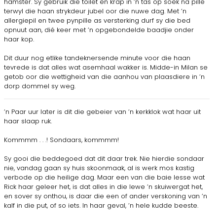
hamster. Sy gebruik die toilet en krap in ’n tas op soek na pille
terwyl die haan strykdeur jubel oor die nuwe dag. Met ’n
allergiepil en twee pynpille as versterking durf sy die bed
opnuut aan, dié keer met ’n opgebondelde baadjie onder
haar kop.
Dit duur nog etlike tandeknersende minute voor die haan
tevrede is dat alles wat asemhaal wakker is. Midde-in Milan se
getob oor die wettigheid van die aanhou van plaasdiere in ’n
dorp dommel sy weg.
’n Paar uur later is dit die gebeier van ’n kerkklok wat haar uit
haar slaap ruk.
Kommmm . . .! Sondaars, kommmm!
Sy gooi die beddegoed dat dit daar trek. Nie hierdie sondaar
nie, vandag gaan sy huis skoonmaak, al is werk mos kastig
verbode op die heilige dag. Maar een van die baie lesse wat
Rick haar geleer het, is dat alles in die lewe ’n skuiwergat het,
en sover sy onthou, is daar die een of ander verskoning van ’n
kalf in die put, of so iets. In haar geval, ’n hele kudde beeste.