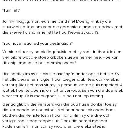
“Turn left.”
Ja, my magtig, man, ek is nie blind nie! Moerig krink sy die
stuurwiel na links om voor die geroeste diamantdraadhek met
die skewe huisnommer stil te hou. Kiewietstraat 43.
“You have reached your destination.”
Verslae staar sy na die legohuisie met sy rooi driehoekdak en
vier pilare wat die stoep afbaken. Liewe hemel, nee. Hoe kan
dit enigiemand se bestemming wees?
Uiteindelik klim sy uit; dis nie asof sy ’n ander opsie het nie. Sy
het alle deure ferm agter haar toegemaak. Nee, dankie, ek is
versorg. Rick het mos vir my ’n gemeubileerde huis nagelaat. Al
wat ek hoef te doen is om dit te verkoop. Een van die dae is ek
weer terug. Ek is mooi groot, julle, hou nou op karring.
Genadiglik bly die vensters van die buurhuise donker toe sy
die kermende hek oopstoot. Met haar handsak onder haar
blad en die kleinste tas in haar hand klim sy die drie dof
verligte rooi stoeptrappies uit. Dank die hemel meneer
Rademan is ’n man van sy woord en die elektrisiteit is