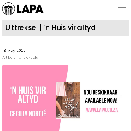
Skip to main content
Uittreksel | `n Huis vir altyd
NUUS
18 May 2020
SKRYWERS
Artikels | Uittreksels
BEKENDSTELLINGS
ROMANZA
OOR LAPA
KONTAK ONS