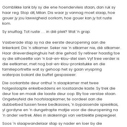
Oomblikke lank bly sy die ene hoendervleis staan, dan ruk sy
haar reg. Stop dit, Milan. Dis waar jy vannag moet slaap, hoe
gouer jy jou lawwigheid oorkom, hoe gouer kan jy tot ruste
kom.
Sy snuiflag. Tot ruste . . . in dié plek? Wat ’n grap.
Vasberade stap sy na die eerste deuropening aan die
linkerkant. Dis ’n sitkamer. Seker nie ’n sitkamer nie, dié sitkamer.
Haar drieverdiepinghuis het drie gehad. Sy retireer haastig toe
sy die silhoeëtte van ’n bal-en-klou-stel sien. Vyf tree verder is
die eetkamer, met nog bal-en-klou-pronkstukke en die
familieportrette wat sy gehoop het sy gaan vryspring
waterpas bokant die buffet gespasieer.
Die oorkantste deur onthul ’n slaapkamer met twee
holgeslaapte enkelbeddens en losstaande kaste. Sy trek die
deur toe en maak die laaste deur oop. Bly toe verslae staan.
Ongetwyfeld die hoofslaapkamer, te oordeel aan die
dubbelbed tussen twee bedkassies, ’n bypassende spieëlkas,
yl gordyne en ’n dungetrapte matjie voor die deuropening na
’n ander vertrek. Alles in skakerings van verbleikte piepiegeel.
Soos ’n slaapwandelaar stap sy nader en loer by die