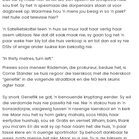
sou tref. Sy het ’n spesmaas die dorpenaars staan al voor
dagbreek op. Waarmee hou ’n mens jou besig in so ’n plek?
Het hulle ooit televisie hier?
’n Satellietskottel teen ’n huis se muur laat haar verlig haar
asem uitblaas. Nie dat dit saak maak nie, sy gaan tog net ’n
paar weke hier bly tot die huis verkoop is en tot dan sal sy nie
DStv of enige ander luukse kan bekostig nie.
“In thirty metres, turn left.”
Presies soos meneer Rademan, die prokureur, beduie het, is
Corrie Stander se huis regoor die laerskool, met die hoërskool
“gerieflik” in die volgende straatblok en die NG kerk skuins
agter haar.
Sy snork. Gerieflik se gat, ’n benouende knyptang eerder. Sy wil
die verdomde huis nie pasella hê nie. Nie ’n stokou huis in ’n
bonsaidorpie, vasgewig tussen ’n raserige laerskool en ’n kerk
nie. Maar nou het sy hom gekry, mahala, soos Hilda, haar
eertydse huishulp, sou sê. Gratis en verniet. Wham, bam, thank
you ma’am. En dis wat sy op haar naam het: die huis, ’n paar
tasse klere en ’n ouerige sportmotor. Sy behoort dankbaar te
wees, party mense het niks. Maar sy is nie. Sy is de bliksem in.