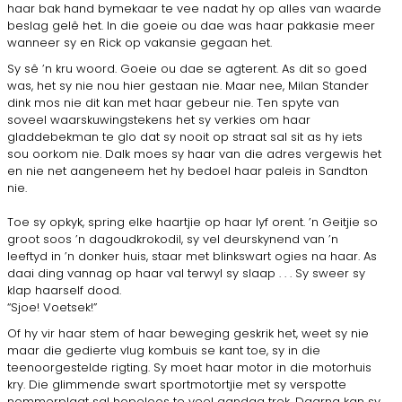
haar bak hand bymekaar te vee nadat hy op alles van waarde
beslag gelê het. In die goeie ou dae was haar pakkasie meer
wanneer sy en Rick op vakansie gegaan het.
Sy sê ’n kru woord. Goeie ou dae se agterent. As dit so goed
was, het sy nie nou hier gestaan nie. Maar nee, Milan Stander
dink mos nie dit kan met haar gebeur nie. Ten spyte van
soveel waarskuwingstekens het sy verkies om haar
gladdebekman te glo dat sy nooit op straat sal sit as hy iets
sou oorkom nie. Dalk moes sy haar van die adres vergewis het
en nie net aangeneem het hy bedoel haar paleis in Sandton
nie.
Toe sy opkyk, spring elke haartjie op haar lyf orent. ’n Geitjie so
groot soos ’n dagoudkrokodil, sy vel deurskynend van ’n
leeftyd in ’n donker huis, staar met blinkswart ogies na haar. As
daai ding vannag op haar val terwyl sy slaap . . . Sy sweer sy
klap haarself dood.
“Sjoe! Voetsek!”
Of hy vir haar stem of haar beweging geskrik het, weet sy nie
maar die gedierte vlug kombuis se kant toe, sy in die
teenoorgestelde rigting. Sy moet haar motor in die motorhuis
kry. Die glimmende swart sportmotortjie met sy verspotte
nommerplaat sal hopeloos te veel aandag trek. Daarna kan sy