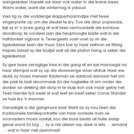
aangeskakel. Hopelik sal daar ook water in die krane wees.
Warm water, want die winternag is yskoud.
Vies lig sy die vodderige klapperhaarmatjie met twee
vingerpunte op om die sleutel te kry. Toe die deur oopswaai,
kyk sy in ’n breë gang af wat teen vermoedelik die kombuis
doodloop, te oordeel aan die heuphoogte kaste wat in die
halfdonker sigbaar is. Tevergeefs voel-voel sy vir die
ligskakelaar teen die muur. Eers toe sy haar selfoon se flitslig
inspan, besef sy die toutjie wat uit die plafon hang, is seker die
ligskakelaar.
Sy gee twee versigtige tree in die gang af en kyk misnoegd na
haar stempel wat sy op die stowwerige vloer afdruk. Haar eie
skuld, sy moes meneer Rademan se aanbod aanvaar het om
die plek te laat skoonmaak. En die nagtelike rit om onder die
donker se dekking die dorp in te sluip kon ook maar gebly het.
Teen hierdie tyd weet al wat leef en beef seker Corrie Stander
se huis kry ’n inwoner.
Genadiglik is die gangmure kaal. Want as sy nou teen die
tradisionele familieportrette van haar oorlede man se
voorvaders moes vaskyk, sou die bure beslis uit hulle slaap
geruk word. En tog . . . sy is nie alleen nie, daar is iets . . . iemand
. . . wat in haar nek asemhaal!