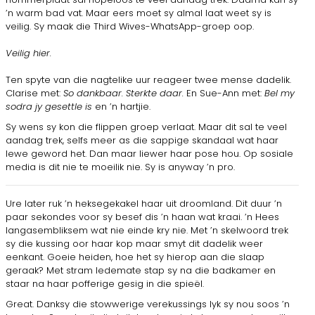
’n warm bad vat. Maar eers moet sy almal laat weet sy is
veilig. Sy maak die Third Wives-WhatsApp-groep oop.
Veilig hier.
Ten spyte van die nagtelike uur reageer twee mense dadelik.
Clarise met:
So dankbaar. Sterkte daar.
En Sue-Ann met:
Bel my
sodra jy gesettle is
en ’n hartjie.
Sy wens sy kon die flippen groep verlaat. Maar dit sal te veel
aandag trek, selfs meer as die sappige skandaal wat haar
lewe geword het. Dan maar liewer haar pose hou. Op sosiale
media is dit nie te moeilik nie. Sy is anyway ’n pro.
Ure later ruk ’n heksegekakel haar uit droomland. Dit duur ’n
paar sekondes voor sy besef dis ’n haan wat kraai. ’n Hees
langasembliksem wat nie einde kry nie. Met ’n skelwoord trek
sy die kussing oor haar kop maar smyt dit dadelik weer
eenkant. Goeie heiden, hoe het sy hierop aan die slaap
geraak? Met stram ledemate stap sy na die badkamer en
staar na haar pofferige gesig in die spieël.
Great. Danksy die stowwerige verekussings lyk sy nou soos ’n