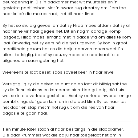
deuropening in. Dis ’n badkamer met wit muurteëls en ’n
gevlekte pootjiesbad. Met ’n swaar sug draai sy om. Eers toe
haar knieë die matras raak, tref dit haar: linne.
Sy het so skuldig gevoel omdat sy Hilda moes afdank dat sy al
haar linne vir haar gegee het. Dit en nog ’n aardige klomp
losgoed, Hilda moes iemand met ’n bakkie vra om alles te kom
laai. Onwettig, het sy eers ná die tyd uitgevind. Sy kon in groot
moeilikheid gekom het as die balju daarvan moes weet. En
uiters kortsigtig, besef sy nou; sy moes die noodsaaklikste
uitgehou en saamgebring het.
Weereens te laat besef, soos soveel keer in haar lewe.
Versigtig lig sy die deken se punt op en laat dit blitsig sak toe
sy die flennielakens en komberse sien. Hoe grillerig, dié huis
wat so in die verlede gestol het. Asof sy oorlede inwoner enige
oomblik ingeslof gaan kom en in die bed klim. Sy los haar tas
net daar en stap met ’n hol rug uit om die res van haar
bagasie te gaan haal.
Tien minute later staan al haar besittings in die slaapkamer.
Die paar krummels wat die balju haar toegelaat het om in