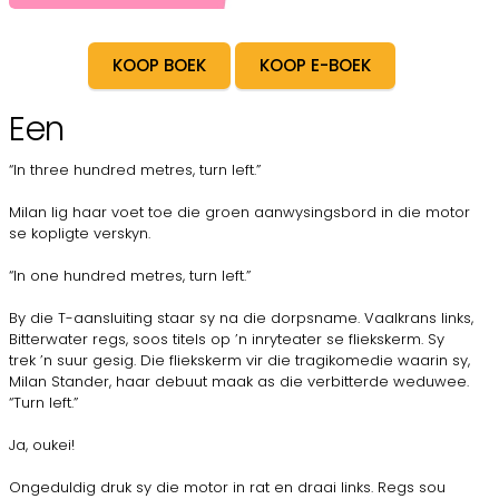
KOOP BOEK
KOOP E-BOEK
Een
“In three hundred metres, turn left.”
Milan lig haar voet toe die groen aanwysingsbord in die motor
se kopligte verskyn.
“In one hundred metres, turn left.”
By die T-aansluiting staar sy na die dorpsname. Vaalkrans links,
Bitterwater regs, soos titels op ’n inryteater se fliekskerm. Sy
trek ’n suur gesig. Die fliekskerm vir die tragikomedie waarin sy,
Milan Stander, haar debuut maak as die verbitterde weduwee.
“Turn left.”
Ja, oukei!
Ongeduldig druk sy die motor in rat en draai links. Regs sou