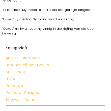
“Groenpunt.”
“Ek is nader. My motor is in die parkeergarage langsaan.”
“Oukei.” Sy glimlag. Sy mond word kurkdroog.
“Oukei,” kry hy uit voor hy vinnig in die rigting van die deur
beweeg.
Kategorieë
Artikels | Uittreksels
Bekendstellings | Events
Nuus | News
LUCA
Romanza
Resepte | Recipes
Skrywers | Authors