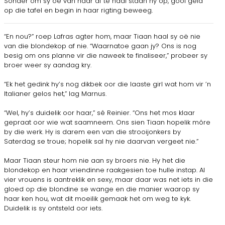
Sonder om sy oë van haar af te haal staan hy op, gooi geld
op die tafel en begin in haar rigting beweeg.
“En nou?” roep Lafras agter hom, maar Tiaan haal sy oë nie
van die blondekop af nie. “Waarnatoe gaan jy? Ons is nog
besig om ons planne vir die naweek te finaliseer,” probeer sy
broer weer sy aandag kry.
“Ek het gedink hy’s nog dikbek oor die laaste girl wat hom vir ’n
Italianer gelos het,” lag Marnus.
“Wel, hy’s duidelik oor haar,” sê Reinier. “Ons het mos klaar
gepraat oor wie wat saamneem. Ons sien Tiaan hopelik môre
by die werk. Hy is darem een van die strooijonkers by
Saterdag se troue; hopelik sal hy nie daarvan vergeet nie.”
Maar Tiaan steur hom nie aan sy broers nie. Hy het die
blondekop en haar vriendinne raakgesien toe hulle instap. Al
vier vrouens is aantreklik en sexy, maar daar was net iets in die
gloed op die blondine se wange en die manier waarop sy
haar ken hou, wat dit moeilik gemaak het om weg te kyk.
Duidelik is sy ontsteld oor iets.