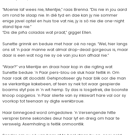
“Moenie laf wees nie, Mientjie,” raas Brenna. “Dis nie in jou aard
om rond te slaap nie. In dié tyd en dae kan jy nie sommer
enige javel optel en huis toe vat nie, jy is só nie die one-night
stand tipe nie.”
“Dis die piña coladas wat praat,” giggel Ellen.
Sunette grinnik en beduie met haar oë na regs. “Wel, hier langs
ons sit ’n paar manne wat almal drop-dead gorgeous is, maar
daar is een wat nog nie sy oë van jou kon afhaal nie.”
“Waar?” vra Mientjie en draai haar kop in die rigting wat
Sunette beduie. ’n Paar pers-blou oë sluk haar feitlik in. Om
haar raak dit doodstil. Gehipnotiseer gly haar blik oor die man
se vierkantige kakebeen, af teen sy nek tot waar gespierde
boarms styf pas in ’n wit hemp. Sy das is losgetrek, die boonste
knoop oopgelos. ’n Paar slierte van sy inkswart hare val oor sy
voorkop tot teenaan sy digte wenkbroue.
Haar binnegoed word omgedolwe. ’n Versengende hitte
versprei binne sekondes deur haar lyf en dreig om haar te
verswelg. Asemhaling is feitlik onmoontlik.