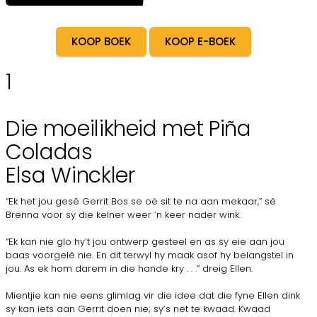
KOOP BOEK
KOOP E-BOEK
1
Die moeilikheid met Piña
Coladas
Elsa Winckler
“Ek het jou gesê Gerrit Bos se oë sit te na aan mekaar,” sê
Brenna voor sy die kelner weer ’n keer nader wink.
“Ek kan nie glo hy’t jou ontwerp gesteel en as sy eie aan jou
baas voorgelê nie. En dit terwyl hy maak asof hy belangstel in
jou. As ek hom darem in die hande kry . . .” dreig Ellen.
Mientjie kan nie eens glimlag vir die idee dat die fyne Ellen dink
sy kan iets aan Gerrit doen nie; sy’s net te kwaad. Kwaad