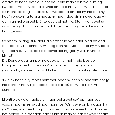
omdat sy haar laat flous het deur die man se breë glimlag;
kwaad omdat sy so naïef was om te dink hy stel werklik in haar
as mens belang, en absoluut woedend omdat hy nie dink hy
hoef verskoning te vra nadat hy haar idee vir ’n nuwe logo vir
een van hulle groot kliënte gesteel het nie. Stommerik wat sy
was, het sy dit vir hom so maklik gemaak – sy het dit ewe vir
hom gewys.
Sy neem ’n lang sluk deur die strooitjie van haar piña colada
en beduie vir Brenna sy wil nog een hê. “Nie net het hy my idee
gesteel nie, hy het ook die bevordering gekry wat myne is.
Myne!”
Dis Donderdag, amper naweek, en almal in die besige
kuierplek in die hartjie van Kaapstad is luidrugtiger as
gewoonlik, so niemand sal hulle aan haar uitbarsting steur nie.
“Ek dink net nie jy moes sommer bedank het nie; hoekom het jy
nie eerder net vir jou baas gesê dis jóú ontwerp nie?” vra
Sunette.
Mientjie trek die naalde uit haar bolla wat styf op haar kop
vasgemaak is en skud haar hare los. “Gmf, wie dink jy gaan hy
glo? Nee, wat. Die klomp mans het mos hulle eie klub. Ek moes
net eenvoudig bedank; daar’s nie ’n manier dat ek weer saam