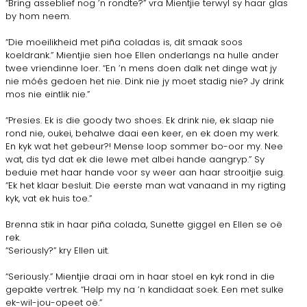
“Bring asseblief nog ’n rondte?” vra Mientjie terwyl sy haar glas
by hom neem.
“Die moeilikheid met piña coladas is, dit smaak soos
koeldrank.” Mientjie sien hoe Ellen onderlangs na hulle ander
twee vriendinne loer. “En ’n mens doen dalk net dinge wat jy
nie móés gedoen het nie. Dink nie jy moet stadig nie? Jy drink
mos nie eintlik nie.”
“Presies. Ek is die goody two shoes. Ek drink nie, ek slaap nie
rond nie, oukei, behalwe daai een keer, en ek doen my werk.
En kyk wat het gebeur?! Mense loop sommer bo-oor my. Nee
wat, dis tyd dat ek die lewe met albei hande aangryp.” Sy
beduie met haar hande voor sy weer aan haar strooitjie suig.
“Ek het klaar besluit. Die eerste man wat vanaand in my rigting
kyk, vat ek huis toe.”
Brenna stik in haar piña colada, Sunette giggel en Ellen se oë
rek.
“Seriously?” kry Ellen uit.
“Seriously.” Mientjie draai om in haar stoel en kyk rond in die
gepakte vertrek. “Help my na ’n kandidaat soek. Een met sulke
ek-wil-jou-opeet oë.”