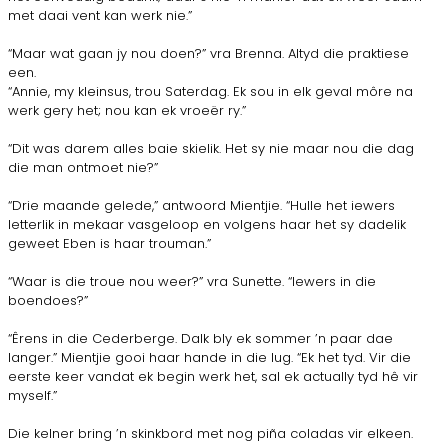
met daai vent kan werk nie.”
“Maar wat gaan jy nou doen?” vra Brenna. Altyd die praktiese
een.
“Annie, my kleinsus, trou Saterdag. Ek sou in elk geval môre na
werk gery het; nou kan ek vroeër ry.”
“Dit was darem alles baie skielik. Het sy nie maar nou die dag
die man ontmoet nie?”
“Drie maande gelede,” antwoord Mientjie. “Hulle het iewers
letterlik in mekaar vasgeloop en volgens haar het sy dadelik
geweet Eben is haar trouman.”
“Waar is die troue nou weer?” vra Sunette. “Iewers in die
boendoes?”
“Êrens in die Cederberge. Dalk bly ek sommer ’n paar dae
langer.” Mientjie gooi haar hande in die lug. “Ek het tyd. Vir die
eerste keer vandat ek begin werk het, sal ek actually tyd hê vir
myself.”
Die kelner bring ’n skinkbord met nog piña coladas vir elkeen.