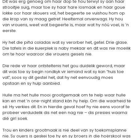
Dit was erg genoeg om haar dop te hou terwyl sy aan haar
strooitjie suig, maar toe sy haar hare losmaak en haar goue
lokke oor haar skouers val, het begeerte se vuishou hom op
die krop van sy maag getref. Heeltemal onverwags. Hy hou
van vrouens, weet wat begeerte is, maar wat hy nóú voel, is ’n
eerste.
Hy het die piña coladas wat sy verorber het, getel. Drie glase.
Die tafels in die kuierplek is naby mekaar en dit was nie moeilik
om te hoor waaroor die vrouens gesels nie.
Die rede vir haar ontsteltenis het gou duidelik geword, maar
dit was toe sy begin rondkyk vir iemand wat sy kan “huis toe
vat”, soos sy dit gestel het, dat hy net eenvoudig moes
opstaan en sy hulp aanbied.
Hulle ma het hulle mooi grootgemaak om te help waar hulle
kan en met ’n one-night stand kán hy help. Om die waarheid te
sê: Hy verkies dit. En in hierdie geval hoef hy nie eens vooraf te
probeer verduidelik dis net een nag nie – dis presies waarna
dié girl soek.
Trou en kinders grootmaak is nie deel van sy toekomsplanne
nie. Sy ouers is geskei toe hy en sy broers in die hoërskool was