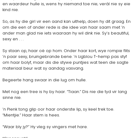
en waardeur hulle is, wens hy niemand toe nie; verál nie sy eie
kind nie.
So, as hy die girl vir een aand kan uithelp, doen hy dit graag. En
om die een of ander rede is die idee van haar saam met ’n
ander man glad nie iets waaraan hy wil dink nie. Sy’s beautiful,
sexy en . . .
Sy staan op, haar oë op hom. Onder haar kort, wye rompie flits
’n paar sexy, bruingebrande bene. ’n Ligblou T-hemp pas styf
om haar bolyf, maar dis die stywe puntjies wat teen die sagte
materiaal beur wat sy aandag vasvang.
Begeerte hang swaar in die lug om hulle.
Met nog een tree is hy by haar. “Tiaan.” Dis nie die tyd vir lang
sinne nie.
’n Pienk tong glip oor haar onderste lip, sy keel trek toe.
“Mientjie.” Haar stem is hees.
“Waar bly jy?” Hy vleg sy vingers met hare.