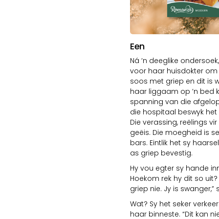
Een
Ná ’n deeglike ondersoek,
voor haar huisdokter om t
soos met griep en dit is
haar liggaam op ’n bed kry
spanning van die afgelop
die hospitaal beswyk het 
Die verassing, reëlings vir
geëis. Die moegheid is se
bars. Eintlik het sy haars
as griep bevestig.
Hy vou egter sy hande in
Hoekom rek hy dit so uit? S
griep nie. Jy is swanger,
Wat? Sy het seker verkeer
haar binneste. “Dit kan nie