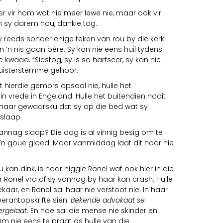
r vir hom wat nie meer lewe nie, maar ook vir
n sy darem hou, dankie tog.
sy reeds sonder enige teken van rou by die kerk
n ’n nis gaan bêre. Sy kon nie eens huil tydens
e kwaad. “Siestog, sy is so hartseer, sy kan nie
 fluisterstemme gehoor.
 hierdie gemors opsaal nie, hulle het
in vrede in Engeland. Hulle het buitendien nooit
t haar gewaarsku dat sy op die bed wat sy
slaap.
vannag slaap? Die dag is al vinnig besig om te
in ’n goue gloed. Maar vanmiddag laat dit haar nie
kan dink, is haar niggie Ronel wat ook hier in die
ir Ronel vra of sy vannag by haar kan crash. Hulle
ar, en Ronel sal haar nie verstoot nie. In haar
erantopskrifte sien:
Bekende advokaat se
rgelaat.
En hoe sal die mense nie skinder en
! Om nie eens te praat as hulle van die