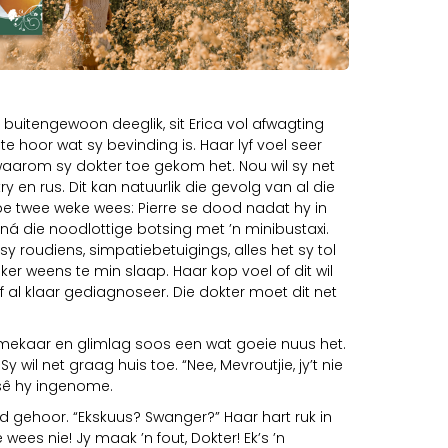
 buitengewoon deeglik, sit Erica vol afwagting
e hoor wat sy bevinding is. Haar lyf voel seer
 waarom sy dokter toe gekom het. Nou wil sy net
 en rus. Dit kan natuurlik die gevolg van al die
e twee weke wees: Pierre se dood nadat hy in
ná die noodlottige botsing met ’n minibustaxi.
 sy roudiens, simpatiebetuigings, alles het sy tol
ker weens te min slaap. Haar kop voel of dit wil
elf al klaar gediagnoseer. Die dokter moet dit net
mekaar en glimlag soos een wat goeie nuus het.
y wil net graag huis toe. “Nee, Mevroutjie, jy’t nie
” sê hy ingenome.
d gehoor. “Ekskuus? Swanger?” Haar hart ruk in
 wees nie! Jy maak ’n fout, Dokter! Ek’s ’n