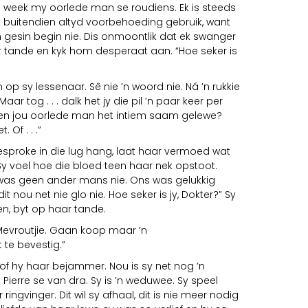
 week my oorlede man se roudiens. Ek is steeds
 buitendien altyd voorbehoeding gebruik, want
n gesin begin nie. Dis onmoontlik dat ek swanger
r tande en kyk hom desperaat aan. “Hoe seker is
op sy lessenaar. Sê nie ’n woord nie. Ná ’n rukkie
aar tog . . . dalk het jy die pil ’n paar keer per
y en jou oorlede man het intiem saam gelewe?
 Of . . .”
sproke in die lug hang, laat haar vermoed wat
Sy voel hoe die bloed teen haar nek opstoot.
r was geen ander mans nie. Ons was gelukkig
 nou net nie glo nie. Hoe seker is jy, Dokter?” Sy
en, byt op haar tande.
Mevroutjie. Gaan koop maar ’n
te bevestig.”
of hy haar bejammer. Nou is sy net nog ’n
ierre se van dra. Sy is ’n weduwee. Sy speel
ringvinger. Dit wil sy afhaal, dit is nie meer nodig