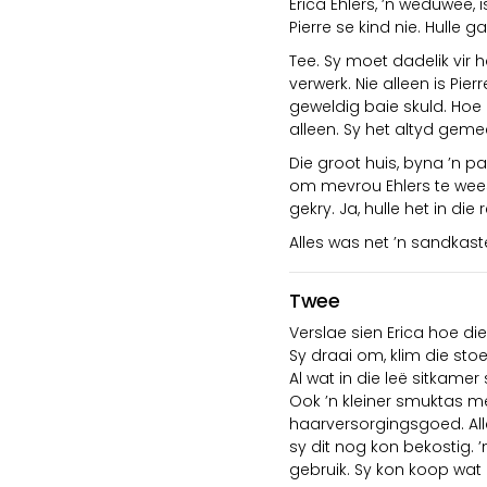
Erica Ehlers, ’n weduwee,
Pierre se kind nie. Hulle
Tee. Sy moet dadelik vir 
verwerk. Nie alleen is Pie
geweldig baie skuld. Hoe 
alleen. Sy het altyd gemee
Die groot huis, byna ’n p
om mevrou Ehlers te wees.
gekry. Ja, hulle het in di
Alles was net ’n sandkaste
Twee
Verslae sien Erica hoe d
Sy draai om, klim die sto
Al wat in die leë sitkamer
Ook ’n kleiner smuktas m
haarversorgingsgoed. All
sy dit nog kon bekostig. 
gebruik. Sy kon koop wat