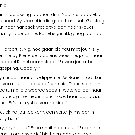
nie.
an ’n oplossing probeer dink. Nou is slaapplek vir
 nood. Sy vroetel in die groot handsak. Gelukkig
 En haar handsak wat altyd aan haar skouer
ar lyf afgeruk nie. Ronel is gelukkig nog op haar
! Herdertjie, Nig, hoe gaan dit nou met jou? Is jy
 nie by Pierre se roudiens wees nie, jong, maar
 babbel Ronel aanmekaar. “Ek wou jou al bel,
espring. Cope jy?”
sy nie oor haar droë lippe nie. As Ronel maar kan
van rou oor oorlede Pierre nie. Trane spring in
Toe tuimel die woorde soos ’n waterval oor haar
ropte pyn, vernedering en skok haar laat praat.
el. Ek’s in ’n yslike verknorsing!”
oet ek na jou toe kom, dan vertel jy my oor ’n
 jy huil?”
, my niggie.” Erica snuit haar neus. “Ek kan nie
Ronel. Kom asseblief hierheen, dan kan jy self