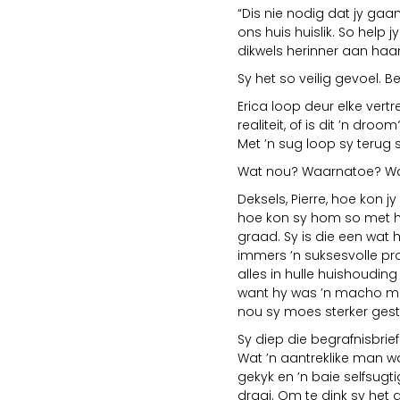
“Dis nie nodig dat jy gaa
ons huis huislik. So help 
dikwels herinner aan haar 
Sy het so veilig gevoel. 
Erica loop deur elke vertr
realiteit, of is dit ’n droo
Met ’n sug loop sy terug 
Wat nou? Waarnatoe? Wa
Deksels, Pierre, hoe kon 
hoe kon sy hom so met hu
graad. Sy is die een wat
immers ’n suksesvolle prok
alles in hulle huishoudin
want hy was ’n macho man
nou sy moes sterker gest
Sy diep die begrafnisbrief
Wat ’n aantreklike man was
gekyk en ’n baie selfsug
draai. Om te dink sy het 