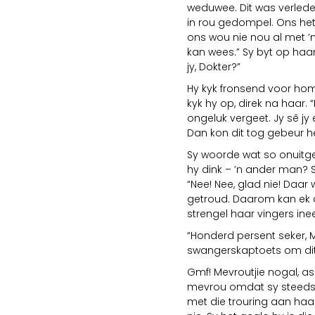
weduwee. Dit was verlede
in rou gedompel. Ons het
ons wou nie nou al met ’
kan wees.” Sy byt op haa
jy, Dokter?”
Hy kyk fronsend voor hom 
kyk hy op, direk na haar. “M
ongeluk vergeet. Jy sê j
Dan kon dit tog gebeur het.
Sy woorde wat so onuitge
hy dink – ’n ander man? 
“Nee! Nee, glad nie! Daa
getroud. Daarom kan ek dit
strengel haar vingers ine
“Honderd persent seker, 
swangerskaptoets om dit 
Gmf! Mevroutjie nogal, as
mevrou omdat sy steeds P
met die trouring aan haar 