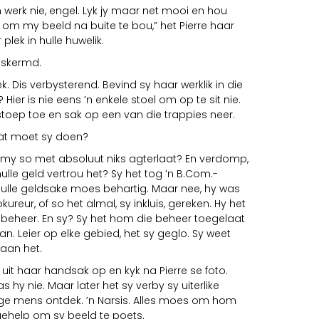
n werk nie, engel. Lyk jy maar net mooi en hou
jy om my beeld na buite te bou,” het Pierre haar
plek in hulle huwelik.
Beskermd.
ek. Dis verbysterend. Bevind sy haar werklik in die
m? Hier is nie eens ’n enkele stoel om op te sit nie.
stoep toe en sak op een van die trappies neer.
t moet sy doen?
jy my so met absoluut niks agterlaat? En verdomp,
lle geld vertrou het? Sy het tog ’n B.Com.-
 hulle geldsake moes behartig. Maar nee, hy was
ureur, of so het almal, sy inkluis, gereken. Hy het
g beheer. En sy? Sy het hom die beheer toegelaat
. Leier op elke gebied, het sy geglo. Sy weet
aan het.
 uit haar handsak op en kyk na Pierre se foto.
 hy nie. Maar later het sy verby sy uiterlike
tige mens ontdek. ’n Narsis. Alles moes om hom
gehelp om sy beeld te poets.