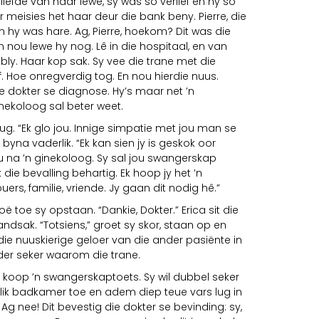
e liefde van haar lewe, sy was so verlief en hy so
er meisies het haar deur die bank beny. Pierre, die
 hy was hare. Ag, Pierre, hoekom? Dit was die
n nou lewe hy nog. Lê in die hospitaal, en van
ebly. Haar kop sak. Sy vee die trane met die
. Hoe onregverdig tog. En nou hierdie nuus.
die dokter se diagnose. Hy’s maar net ’n
nekoloog sal beter weet.
kug. “Ek glo jou. Innige simpatie met jou man se
byna vaderlik. “Ek kan sien jy is geskok oor
ou na ’n ginekoloog. Sy sal jou swangerskap
 die bevalling behartig. Ek hoop jy het ’n
ers, familie, vriende. Jy gaan dit nodig hê.”
oë toe sy opstaan. “Dankie, Dokter.” Erica sit die
andsak. “Totsiens,” groet sy skor, staan op en
 die nuuskierige geloer van die ander pasiënte in
er seker waarom die trane.
n koop ’n swangerskaptoets. Sy wil dubbel seker
ik badkamer toe en adem diep teue vars lug in
 Ag nee! Dit bevestig die dokter se bevinding: sy,