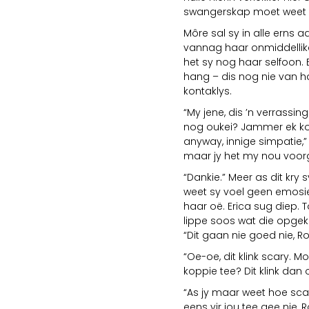
swangerskap moet weet 
Môre sal sy in alle erns a
vannag haar onmiddellike
het sy nog haar selfoon.
hang – dis nog nie van ha
kontaklys.
“My jene, dis ’n verrassing
nog oukei? Jammer ek kon
anyway, innige simpatie,”
maar jy het my nou voorg
“Dankie.” Meer as dit kry 
weet sy voel geen emosie 
haar oë. Erica sug diep. 
lippe soos wat die opgek
“Dit gaan nie goed nie, Ron
“Oe-oe, dit klink scary. M
koppie tee? Dit klink dan of
“As jy maar weet hoe scary
eens vir jou tee gee nie, 