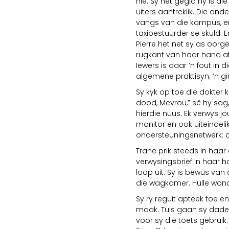
nie. Sy het geglo hy is di
uiters aantreklik. Die and
vangs van die kampus, en
taxibestuurder se skuld. E
Pierre het net sy as oorg
rugkant van haar hand af
Iewers is daar ’n fout in 
algemene praktisyn; ’n gi
Sy kyk op toe die dokter 
dood, Mevrou,” sê hy sag, 
hierdie nuus. Ek verwys j
monitor en ook uiteindelik
ondersteuningsnetwerk: ou
Trane prik steeds in haar 
verwysingsbrief in haar h
loop uit. Sy is bewus van
die wagkamer. Hulle wond
Sy ry reguit apteek toe e
maak. Tuis gaan sy dadel
voor sy die toets gebruik.