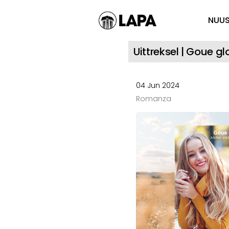
NUU
Uittreksel | Goue g
04 Jun 2024
Romanza