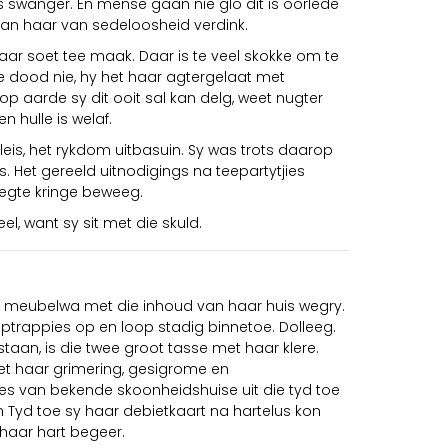
 is swanger. En mense gaan nie glo dit is oorlede
 gaan haar van sedeloosheid verdink.
haar soet tee maak. Daar is te veel skokke om te
rre dood nie, hy het haar agtergelaat met
op aarde sy dit ooit sal kan delg, weet nugter
n hulle is welaf.
aleis, het rykdom uitbasuin. Sy was trots daarop
 Het gereeld uitnodigings na teepartytjies
e regte kringe beweeg.
el, want sy sit met die skuld.
ie meubelwa met die inhoud van haar huis wegry.
eptrappies op en loop stadig binnetoe. Dolleeg.
 staan, is die twee groot tasse met haar klere.
et haar grimering, gesigrome en
es van bekende skoonheidshuise uit die tyd toe
’n Tyd toe sy haar debietkaart na hartelus kon
 haar hart begeer.