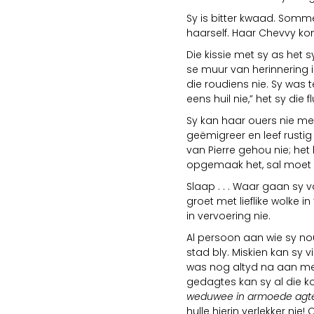
Sy is bitter kwaad. Somme
haarself. Haar Chevvy ko
Die kissie met sy as het 
se muur van herinnering i
die roudiens nie. Sy was t
eens huil nie,” het sy die
Sy kan haar ouers nie met
geëmigreer en leef rustig 
van Pierre gehou nie; he
opgemaak het, sal moet 
Slaap . . . Waar gaan sy 
groet met lieflike wolke 
in vervoering nie.
Al persoon aan wie sy nou 
stad bly. Miskien kan sy v
was nog altyd na aan meka
gedagtes kan sy al die ko
weduwee in armoede agte
hulle hierin verlekker nie