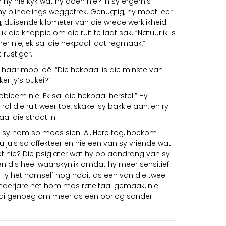
hy nie kyk wat hy doen nie? In sy ergernis
y blindelings weggetrek. Genugtig, hy moet leer
ig, duisende kilometer van die wrede werklikheid
k die knoppie om die ruit te laat sak. “Natuurlik is
r nie, ek sal die hekpaal laat regmaak,”
rustiger.
n haar mooi oë. “Die hekpaal is die minste van
er jy’s oukei?”
robleem nie. Ek sal die hekpaal herstel.” Hy
rol die ruit weer toe, skakel sy bakkie aan, en ry
l die straat in.
or sy hom so moes sien. Ai, Here tog, hoekom
juis so affekteer en nie een van sy vriende wat
 nie? Die psigiater wat hy op aandrang van sy
en dis heel waarskynlik omdat hy meer sensitief
 Hy het homself nog nooit as een van die twee
kinderjare het hom mos rateltaai gemaak, nie
taai genoeg om meer as een oorlog sonder