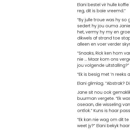
Elani bestel vir hulle koff
reg, dit is baie vreemd.”
“By julle troue was hy so
sedert hy jou ouma Jani
het, vermy hy my en groet
dikwels af strand toe sta
alleen en voer verder sky
“Snaaks, Rick ken hom van 
nie ... Maar kom ons ver
jou volgende uitstalling?”
“Ek is besig met ’n reeks
Elani glimlag. “Abstrak? D
Jane sit nou ook gemaklik
buurman vergete. “Ek was
oseaan, die wisseling van
ontlok.” Kuns is haar pas
“Ek kan nie wag om dit te 
weet jy?” Elani bekyk haar