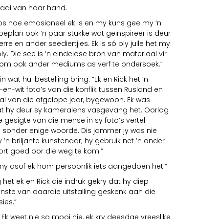
waai van haar hand.
os hoe emosioneel ek is en my kuns gee my ’n
 beplan ook ’n paar stukke wat geïnspireer is deur
rre en ander seediertjies. Ek is só bly julle het my
y. Die see is ’n eindelose bron van materiaal vir
y om ook ander mediums as verf te ondersoek.”
in wat hul bestelling bring. “Ek en Rick het ’n
t-en-wit foto’s van die konflik tussen Rusland en
nval van die afgelope jaar, bygewoon. Ek was
at hy deur sy kameralens vasgevang het. Oorlog
e gesigte van die mense in sy foto’s vertel
 sonder enige woorde. Dis jammer jy was nie
y ’n briljante kunstenaar; hy gebruik net ’n ander
rt goed oor die weg te kom.”
 my asof ek hom persoonlik iets aangedoen het.”
g het ek en Rick die indruk gekry dat hy diep
winste van daardie uitstalling geskenk aan die
ies.”
 Ek weet nie so mooi nie, ek kry deesdae vreeslike