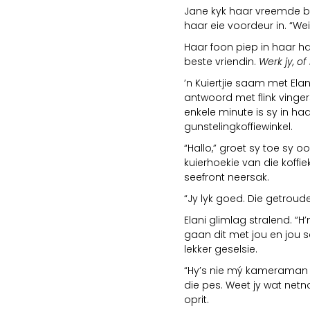
Jane kyk haar vreemde b
haar eie voordeur in. “Wei
Haar foon piep in haar h
beste vriendin.
Werk jy, of 
’n Kuiertjie saam met Elan
antwoord met flink vinger
enkele minute is sy in ha
gunstelingkoffiewinkel.
“Hallo,” groet sy toe sy oo
kuierhoekie van die koffie
seefront neersak.
“Jy lyk goed. Die getroud
Elani glimlag stralend. “H’
gaan dit met jou en jou s
lekker geselsie.
“Hy’s nie mý kameraman 
die pes. Weet jy wat netno
oprit.