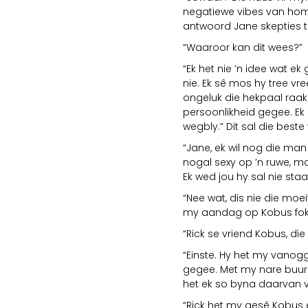
negatiewe vibes van hom.
antwoord Jane skepties te
“Waaroor kan dit wees?”
“Ek het nie ’n idee wat 
nie. Ek sê mos hy tree v
ongeluk die hekpaal raakg
persoonlikheid gegee. Ek
wegbly.” Dit sal die beste
“Jane, ek wil nog die man 
nogal sexy op ’n ruwe, ma
Ek wed jou hy sal nie staa
“Nee wat, dis nie die moei
my aandag op Kobus fok
“Rick se vriend Kobus, di
“Einste. Hy het my vanog
gegee. Met my nare buur
het ek so byna daarvan v
“Rick het my gesê Kobus e