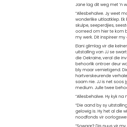
Jane lag dit weg met ’n 
“Allesbehalwe. Jy weet m
wonderlike uitlaatklep. Ek
skulpe, seeperdjies, seeste
oorreed om hier te kom bl
my werk. Dit inspireer m
Elani glimlag vir die kelner
uitstalling van JJ se swar
die Oekraïne, veral die i
behoorlik ontroer deur w
bly maar vernietigend. Di
hartverskeurende verhale
saam nie. JJ is net soos j
medium. Julle twee behoo
“Allesbehalwe. Hy kyk na
“Die aand by sy uitstallin
gelowig is. Hy het al die 
noodfonds vir oorlogswes
“Sowaar? Dis nuus vir my.