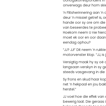
oorlogskorrespondent in 
onverwags deur hom skiet,
’n Flitsherinnering aan ’n
deur ’n missiel getref is,
hande oor sy ore om die
van beseerdes te probeer 
Hoekom neem U nie hierd
moet ek oor en oor daar
eendag ophou?
“JJ? JJ!” Dit neem ’n ruk
motorvenster klop. “JJ, is 
Versigtig maak hy sy oë 
langsaan verskyn in sy ges
steeds vasgevang in die n
Sy frons en skud haar ko
net ’n hekpaal en jou bakk
herstel.”
JJ voel hoe die effek va
bewerig laat. Die geraas i