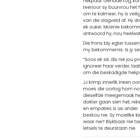
hekpaal. Genade tog, kon 
teenoor sy buurvrou het h
om te kalmeer; hy is veil
van die slagveld af. Hy dru
ek oukei. Moenie bekomme
antwoord hy, nou heelwat 
Die frons bly egter tusse
my bekommernis. Is jy sek
“Soos ek sê, dis nie jou p
ignoreer haar verder, laat 
om die beskadigde hekpaa
JJ krimp innerlik ineen o
moes die oorlog hom nou 
dieselfde meegemaak het
dokter gaan sien het, rek
en empaties is as ander.
beskou nie. Sy moeilike 
waar nie? Blykbaar nie 
letsels te deurstaan nie.