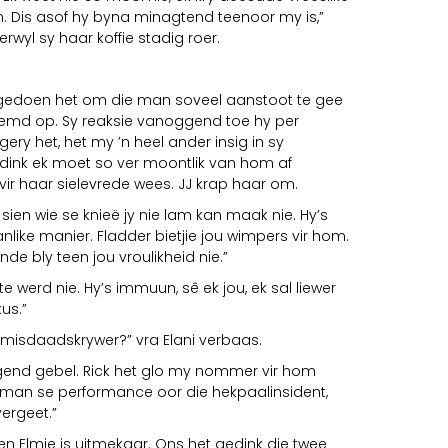
 Dis asof hy byna minagtend teenoor my is,”
rwyl sy haar koffie stadig roer.
ek gedoen het om die man soveel aanstoot te gee
reemd op. Sy reaksie vanoggend toe hy per
ery het, het my ’n heel ander insig in sy
 dink ek moet so ver moontlik van hom af
 vir haar sielevrede wees. JJ krap haar om.
sien wie se knieë jy nie lam kan maak nie. Hy’s
nlike manier. Fladder bietjie jou wimpers vir hom.
nde bly teen jou vroulikheid nie.”
te werd nie. Hy’s immuun, sê ek jou, ek sal liewer
us.”
e misdaadskrywer?” vra Elani verbaas.
gend gebel. Rick het glo my nommer vir hom
man se performance oor die hekpaalinsident,
ergeet.”
n Elmie is uitmekaar. Ons het gedink die twee