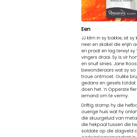
Een
JJ klim in sy bakkie, sit 
neer en skakel die enjin 
en praat en lag terwyl sy
vingers draai. Sy is vir 
en snuif sinies. Jane Roos
bewonderaars wat sy so sta
troue ontmoet. Oulike brun
gedans en gesels totdat 
doen het. ’n Opperste fle
iemand om te vermy.
Driftig stamp hy die hefbo
ouerige huis wat hy onlan
die skuurgeluid van metaa
die hekpaal tussen die tw
soldate op die slagveld 