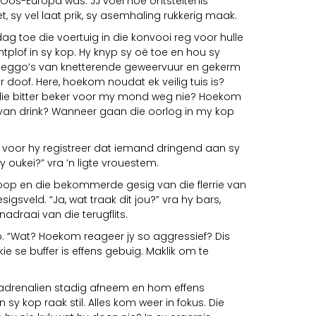
Oos-Europa was. JJ voel hoe ontsteltenis
 sy vel laat prik, sy asemhaling rukkerig maak.
 dag toe die voertuig in die konvooi reg voor hulle
 ontplof in sy kop. Hy knyp sy oë toe en hou sy
 eggo’s van knetterende geweervuur en gekerm
doof. Here, hoekom noudat ek veilig tuis is?
ie bitter beker voor my mond weg nie? Hoekom
van drink? Wanneer gaan die oorlog in my kop
kie voor hy registreer dat iemand dringend aan sy
jy oukei?” vra ’n ligte vrouestem.
oop en die bekommerde gesig van die flerrie van
igsveld. “Ja, wat traak dit jou?” vra hy bars,
adraai van die terugflits.
p. “Wat? Hoekom reageer jy so aggressief? Dis
ie se buffer is effens gebuig. Maklik om te
n adrenalien stadig afneem en hom effens
n sy kop raak stil. Alles kom weer in fokus. Die