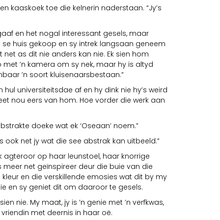
ie en kaaskoek toe die kelnerin naderstaan. “Jy’s
 gaaf en het nogal interessant gesels, maar
e se huis gekoop en sy intrek langsaan geneem
 net as dit nie anders kan nie. Ek sien hom
p met ’n kamera om sy nek, maar hy is altyd
nbaar ’n soort kluisenaarsbestaan.”
hul universiteitsdae af en hy dink nie hy’s weird
geet nou eers van hom. Hoe vorder die werk aan
 abstrakte doeke wat ek ‘Oseaan’ noem.”
is ook net jy wat die see abstrak kan uitbeeld.”
 agteroor op haar leunstoel, haar knorrige
 meer net geïnspireer deur die buie van die
 kleur en die verskillende emosies wat dit by my
sie en sy geniet dit om daaroor te gesels.
sien nie. My maat, jy is ’n genie met ’n verfkwas,
 vriendin met deernis in haar oë.