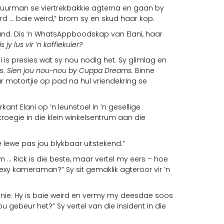
uurman se viertrekbakkie agterna en gaan by
rd ... baie weird,” brom sy en skud haar kop.
and. Dis ’n WhatsAppboodskap van Elani, haar
is jy lus vir ’n koffiekuier?
i is presies wat sy nou nodig het. Sy glimlag en
s.
Sien jou nou-nou by Cuppa Dreams.
Binne
ar motortjie op pad na hul vriendekring se
rkant Elani op ’n leunstoel in ’n gesellige
kroegie in die klein winkelsentrum aan die
e lewe pas jou blykbaar uitstekend.”
m ... Rick is die beste, maar vertel my eers – hoe
exy kameraman?” Sy sit gemaklik agteroor vir ’n
nie. Hy is baie weird en vermy my deesdae soos
u gebeur het?” Sy vertel van die insident in die