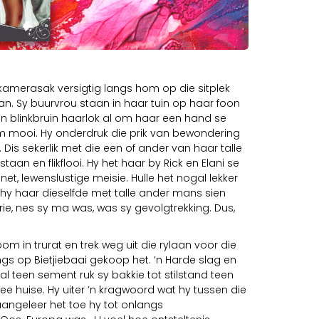
sy kamerasak versigtig langs hom op die sitplek
aan. Sy buurvrou staan in haar tuin op haar foon
 ’n blinkbruin haarlok al om haar een hand se
hom mooi. Hy onderdruk die prik van bewondering
. Dis sekerlik met die een of ander van haar talle
an en flikflooi. Hy het haar by Rick en Elani se
et, lewenslustige meisie. Hulle het nogal lekker
hy haar dieselfde met talle ander mans sien
rrie, nes sy ma was, was sy gevolgtrekking. Dus,
om in trurat en trek weg uit die rylaan voor die
gs op Bietjiebaai gekoop het. ’n Harde slag en
l teen sement ruk sy bakkie tot stilstand teen
ee huise. Hy uiter ’n kragwoord wat hy tussen die
aangeleer het toe hy tot onlangs