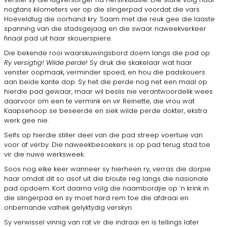
nogtans kilometers ver op die slingerpad voordat die vars
Hoëveldlug die oorhand kry. Saam met die reuk gee die laaste
spanning van die stadsgejaag en die swaar naweekverkeer
finaal pad uit haar skouerspiere.
Die bekende rooi waarskuwingsbord doem langs die pad op:
Ry versigtig!
Wilde perde!
Sy druk die skakelaar wat haar
venster oopmaak, verminder spoed, en hou die padskouers
aan beide kante dop. Sy het die perde nog net een maal op
hierdie pad gewaar, maar wil beslis nie verantwoordelik wees
daarvoor om een te vermink en vir Reinette, die vrou wat
Kaapsehoop se beseerde en siek wilde perde dokter, ekstra
werk gee nie.
Selfs op hierdie stiller deel van die pad streep voertuie van
voor af verby. Die naweekbesoekers is op pad terug stad toe
vir die nuwe werksweek.
Soos nog elke keer wanneer sy hierheen ry, verras die dorpie
haar omdat dit so asof uit die bloute reg langs die nasionale
pad opdoem. Kort daarna volg die naambordjie op ’n krink in
die slingerpad en sy moet hard rem toe die afdraai en
onbemande valhek gelyktydig verskyn.
Sy verwissel vinnig van rat vir die indraai en is tellings later