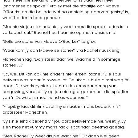
nou meer mense as wilde perde? Of is daar net meer
jongmense as spoke?” vra sy met die staaltjie oor Maeve
O’Rourke en die ballade wat na aanleiding daarvan geskryf is,
weer helder in haar geheue.
“Moenie vir jou slim hou nie, jy weet mos die spookstories is ’n
verkoopstruuk.” Rachel hou haar nie op met nonsies nie.
“Selfs die storie van Maeve O’Rourke?” terg sy.
“Waar kom jy aan Maeve se storie?” vra Rachel nuuskierig.
Mariechen lag. “Dan steek daar wel waarheid in sommige
stories . . .”
“Ja, wel. Dit kan ook nie anders nie,” erken Rachel. “Die spul
delwers was maar ’n rowwe lot. Gelukkig is hulle almal weg óf
dood. Die werkery hier klink na ’n lekker verandering van
omgewing, veral as jy op jou eie agtergekom het die spiertier
van ’n Dewald is meer wind as waarheid.”
“Flippit, jy laat dit klink asof my smaak in mans bedenklik is,”
protesteer Mariechen.
“Jy’s nie eintlik bekend vir jou oordeelsvermoë nie, weet jy. Jy
sien mos net yummy mans raak,” spot haar peetma goedig.
“Sies, Rachel. Jy weet dis nie waar nie.” Dit doen wel geen