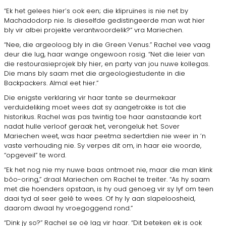
“Ek het gelees hier’s ook een; die klipruïnes is nie net by
Machadodorp nie. Is dieselfde gedistingeerde man wat hier
bly vir albei projekte verantwoordelik?” vra Mariechen.
“Nee, die argeoloog bly in die Green Venus.” Rachel vee vaag
deur die lug, haar wange ongewoon rosig. “Net die leier van
die restourasieprojek bly hier, en party van jou nuwe kollegas.
Die mans bly saam met die argeologiestudente in die
Backpackers. Almal eet hier.”
Die enigste verklaring vir haar tante se deurmekaar
verduideliking moet wees dat sy aangetrokke is tot die
historikus. Rachel was pas twintig toe haar aanstaande kort
nadat hulle verloof geraak het, verongeluk het. Sover
Mariechen weet, was haar peetma sedertdien nie weer in ’n
vaste verhouding nie. Sy verpes dit om, in haar eie woorde,
“opgeveil” te word.
“Ek het nog nie my nuwe baas ontmoet nie, maar die man klink
bôo-oring,” draal Mariechen om Rachel te treiter. “As hy saam
met die hoenders opstaan, is hy oud genoeg vir sy lyf om teen
daai tyd al seer gelê te wees. Of hy ly aan slapeloosheid,
daarom dwaal hy vroegoggend rond.”
“Dink jy so?” Rachel se oë lag vir haar. “Dit beteken ek is ook