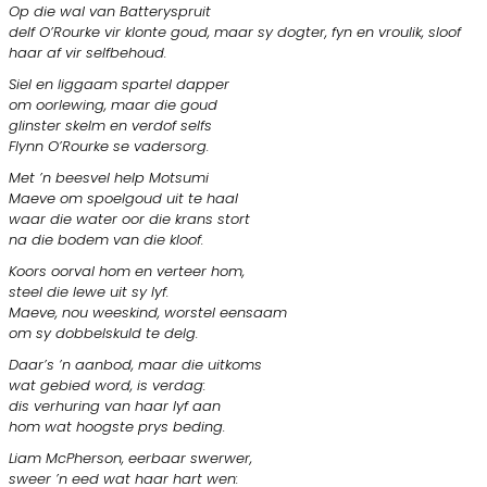
Op die wal van Batteryspruit
delf O’Rourke vir klonte goud, maar sy
dogter, fyn en vroulik, sloof
haar af vir selfbehoud.
Siel en liggaam spartel dapper
om oorlewing, maar die goud
glinster skelm en verdof selfs
Flynn O’Rourke se vadersorg.
Met ’n beesvel help Motsumi
Maeve om spoelgoud uit te haal
waar die water oor die krans stort
na die bodem van die kloof.
Koors oorval hom en verteer hom,
steel die lewe uit sy lyf.
Maeve, nou weeskind, worstel eensaam
om sy dobbelskuld te delg.
Daar’s ’n aanbod, maar die uitkoms
wat gebied word, is verdag:
dis verhuring van haar lyf aan
hom wat hoogste prys beding.
Liam McPherson, eerbaar swerwer,
sweer ’n eed wat haar hart wen: