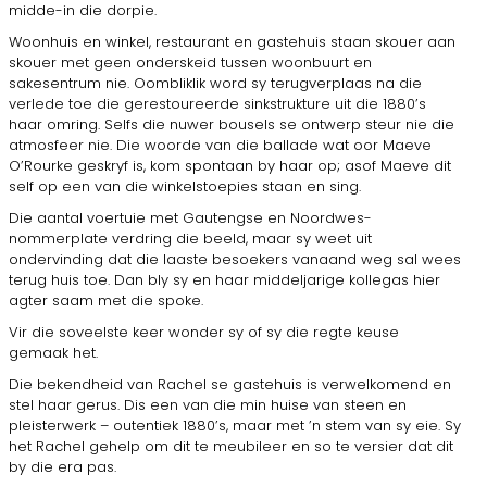
midde-in die dorpie.
Woonhuis en winkel, restaurant en gastehuis staan skouer aan
skouer met geen onderskeid tussen woonbuurt en
sakesentrum nie. Oombliklik word sy terugverplaas na die
verlede toe die gerestoureerde sinkstrukture uit die 1880’s
haar omring. Selfs die nuwer bousels se ontwerp steur nie die
atmosfeer nie. Die woorde van die ballade wat oor Maeve
O’Rourke geskryf is, kom spontaan by haar op; asof Maeve dit
self op een van die winkelstoepies staan en sing.
Die aantal voertuie met Gautengse en Noordwes-
nommerplate verdring die beeld, maar sy weet uit
ondervinding dat die laaste besoekers vanaand weg sal wees
terug huis toe. Dan bly sy en haar middeljarige kollegas hier
agter saam met die spoke.
Vir die soveelste keer wonder sy of sy die regte keuse
gemaak het.
Die bekendheid van Rachel se gastehuis is verwelkomend en
stel haar gerus. Dis een van die min huise van steen en
pleisterwerk – outentiek 1880’s, maar met ’n stem van sy eie. Sy
het Rachel gehelp om dit te meubileer en so te versier dat dit
by die era pas.