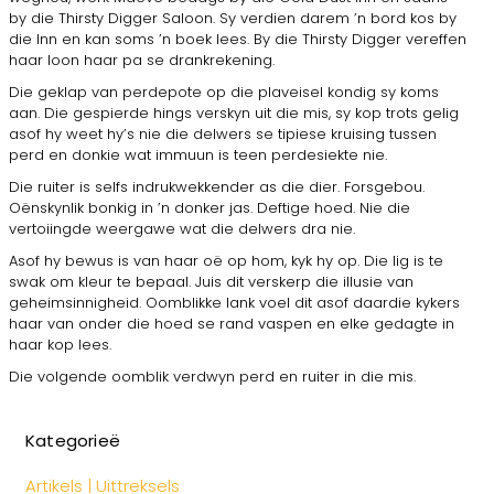
by die Thirsty Digger Saloon. Sy verdien darem ’n bord kos by
die Inn en kan soms ’n boek lees. By die Thirsty Digger vereffen
haar loon haar pa se drankrekening.
Die geklap van perdepote op die plaveisel kondig sy koms
aan. Die gespierde hings verskyn uit die mis, sy kop trots gelig
asof hy weet hy’s nie die delwers se tipiese kruising tussen
perd en donkie wat immuun is teen perdesiekte nie.
Die ruiter is selfs indrukwekkender as die dier. Forsgebou.
Oënskynlik bonkig in ’n donker jas. Deftige hoed. Nie die
vertoiingde weergawe wat die delwers dra nie.
Asof hy bewus is van haar oë op hom, kyk hy op. Die lig is te
swak om kleur te bepaal. Juis dit verskerp die illusie van
geheimsinnigheid. Oomblikke lank voel dit asof daardie kykers
haar van onder die hoed se rand vaspen en elke gedagte in
haar kop lees.
Die volgende oomblik verdwyn perd en ruiter in die mis.
Kategorieë
Artikels | Uittreksels