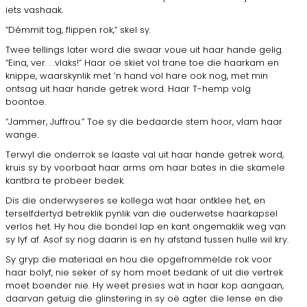
iets vashaak.
“Dêmmit tog, flippen rok,” skel sy.
Twee tellings later word die swaar voue uit haar hande gelig.
“Eina, ver. . .vlaks!” Haar oë skiet vol trane toe die haarkam en
knippe, waarskynlik met ’n hand vol hare ook nog, met min
ontsag uit haar hande getrek word. Haar T-hemp volg
boontoe.
“Jammer, Juffrou.” Toe sy die bedaarde stem hoor, vlam haar
wange.
Terwyl die onderrok se laaste val uit haar hande getrek word,
kruis sy by voorbaat haar arms om haar bates in die skamele
kantbra te probeer bedek.
Dis die onderwyseres se kollega wat haar ontklee het, en
terselfdertyd betreklik pynlik van die ouderwetse haarkapsel
verlos het. Hy hou die bondel lap en kant ongemaklik weg van
sy lyf af. Asof sy nog daarin is en hy afstand tussen hulle wil kry.
Sy gryp die materiaal en hou die opgefrommelde rok voor
haar bolyf, nie seker of sy hom moet bedank of uit die vertrek
moet boender nie. Hy weet presies wat in haar kop aangaan,
daarvan getuig die glinstering in sy oë agter die lense en die