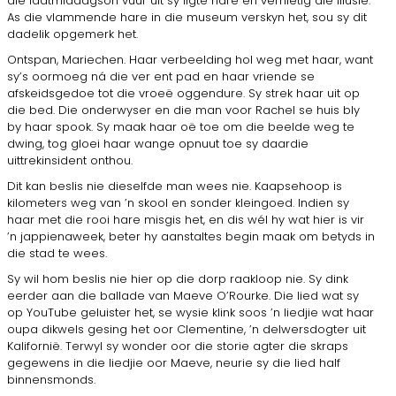
die laatmiddagson vuur uit sy ligte hare en vernietig die illusie.
As die vlammende hare in die museum verskyn het, sou sy dit
dadelik opgemerk het.
Ontspan, Mariechen. Haar verbeelding hol weg met haar, want
sy’s oormoeg ná die ver ent pad en haar vriende se
afskeidsgedoe tot die vroeë oggendure. Sy strek haar uit op
die bed. Die onderwyser en die man voor Rachel se huis bly
by haar spook. Sy maak haar oë toe om die beelde weg te
dwing, tog gloei haar wange opnuut toe sy daardie
uittrekinsident onthou.
Dit kan beslis nie dieselfde man wees nie. Kaapsehoop is
kilometers weg van ’n skool en sonder kleingoed. Indien sy
haar met die rooi hare misgis het, en dis wél hy wat hier is vir
’n jappienaweek, beter hy aanstaltes begin maak om betyds in
die stad te wees.
Sy wil hom beslis nie hier op die dorp raakloop nie. Sy dink
eerder aan die ballade van Maeve O’Rourke. Die lied wat sy
op YouTube geluister het, se wysie klink soos ’n liedjie wat haar
oupa dikwels gesing het oor Clementine, ’n delwersdogter uit
Kalifornië. Terwyl sy wonder oor die storie agter die skraps
gegewens in die liedjie oor Maeve, neurie sy die lied half
binnensmonds.