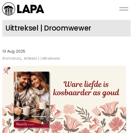
Skip to main content
Uittreksel | Droomwewer
NUUS
13 Aug 2025
SKRYWERS
Romanza
Artikels | Uittreksels
BEKENDSTELLINGS
ROMANZA
OOR LAPA
KONTAK ONS