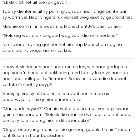
“Ek dink dit het uit die rok geval.”
Toe sy die items uit sy palm gryp, raak haar vingerpunte aan
sy warm vel. Haar vingers ruk vanself weg asof sy gebrand het.
Moenie so ’n ninnie wees nie, Mariechen! Jy’s ouer as tien.
“Gelukkig was die kleingoed weg voor die ontkleedans.”
Nie seker of sy reg gehoor het nie, hap Mariechen nog na
asem toe hy wegdraai en verkas.
Hoewel Mariechen haar hare kon orden, wip haar gedagtes
nog soos ’n hondsdol eekhoring rond toe sy later vir haar en
haar ouer kollegas koffie maak. Sal sy hulle van die debakel
vertel, of moet sy swyg?
Versigtig vra sy uit hoe hulle sou voel oor ’n man as
onderwyser vir die junior primêre fase.
“Mansonderwyser?” Connie wat die dioramas versorg, swaai
geïnteresseerd om. “Solank die man nie lyk soos die trol onder
die fairy tale se brug nie, is dit seker oukei.”
“Ongetroude jong mans sal nie genoeg geduld hê nie,” meen
tant Susan in haar bastastem.