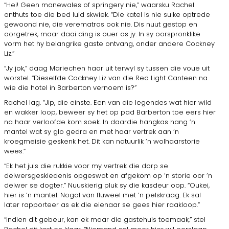
“Hei! Geen manewales of springery nie,” waarsku Rachel
onthuts toe die bed luid skwiek. “Die katel is nie sulke optrede
gewoond nie, die verematras ook nie. Dis nuut gestop en
oorgetrek, maar daai ding is ouer as jy. In sy oorspronklike
vorm het hy belangrike gaste ontvang, onder andere Cockney
Liz.”
“Jy jok,” daag Mariechen haar uit terwyl sy tussen die voue uit
worstel. “Dieselfde Cockney Liz van die Red Light Canteen na
wie die hotel in Barberton vernoem is?”
Rachel lag. “Jip, die einste. Een van die legendes wat hier wild
en wakker loop, beweer sy het op pad Barberton toe eers hier
na haar verloofde kom soek. In daardie hangkas hang ’n
mantel wat sy glo gedra en met haar vertrek aan ’n
kroegmeisie geskenk het. Dit kan natuurlik ’n wolhaarstorie
wees.”
“Ek het juis die rukkie voor my vertrek die dorp se
delwersgeskiedenis opgeswot en afgekom op ’n storie oor ’n
delwer se dogter.” Nuuskierig pluk sy die kasdeur oop. “Oukei,
hier is ’n mantel. Nogal van fluweel met ’n pelskraag. Ek sal
later rapporteer as ek die eienaar se gees hier raakloop.”
“Indien dit gebeur, kan ek maar die gastehuis toemaak,” stel