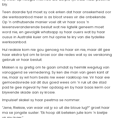
bly.
Teen daardie tyd moet sy ook erken dat haar onsekerheid oor
die werksaanbod meer is as bloot vrees vir die onbekende.
Op ’n onthutsende manier voel dit vir haar soos ’n
lewensveranderende besluit wat nie ligtelik geneem moet
word nie, en gevolglik whatsapp sy haar ouers wat by haar
ousus in Australië kuier om hul opinie te kry van die tydelike
werksaanbod.
Hul reaksie kom nie gou genoeg na haar sin nie, maar dit gee
haar ekstra tyd om te broei oor die redes wat sy as verskoning
gebruik vir haar besluit.
Miskien is sy gretig om te gaan omdat sy heimlik wegvlug van
vanoggend se vernedering. Sy ken die man van geen kant af
nie, maar sy wil hom beslis nie weer raakloop nie. Vir haar eie
gemoedsvrede sal dit dus goed wees om ’n ruk uit die stad
pad te gee ingeval hy hier opdaag en by haar baas kerm oor
blywende skade aan sy krosie.
Impulsief skakel sy haar peetma se nommer.
“Jene, Rieksie, van waar val jy so uit die bloue lug?” groet haar
ma se jongste suster. “Ek hoop dit beteken julle kom ’n bietjie
vir my kuier.”