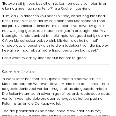
“Beteken dit jy’t pas besluit om te kom en dat jy van plan is om
elke nag heelnag rond te jol?” vra Rachel nuuskierig.
“H’m, dalk.” Mariechen kou haar lip. “Nee, ek het nog nie finaal
besluit nie.” Vet kans dat sy in ’n plek soos Kaapsehoop rond
sal jol, al verseker Rachel haar die plek is vol lewe. Sy geniet
nou wel jong geselskap, maar is nie juis ’n pretjagter nie. “My
baas glo hierdie aanbod is ’n pluimpie wat goed sal lyk op my
CV, en Ma sal seker ook so dink. Miskien is ek half en half
omgepraat, al besef ek dis nie die middelpunt van die jappie-
heelal nie, maar ek sal môre finaal besluit en laat weet.”
Eintlik weet sy dat sy klaar besluit het om te gaan.
Kamer met ’n uitsig
’n Week later herinner die klipkrale teen die heuwels buite
Machadodorp en Waterval-Boven Mariechen dat hierdie area
se geskiedenis veel verder terug strek as die goudstormloop.
Die Bokoni-stam se sirkelvormige ruïnes pryk reeds eeue daar,
van lank voor die delwers daar verbygetrek het op pad na
Pelgrimsrus en die De Kaap-vallei.
Toe die papierfabriek se benouende stank haar neus tref,
verstel sy die lugversorger na hersirkulasie. Die stank volg haar