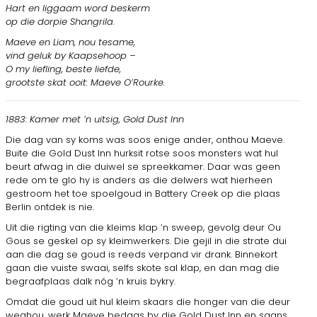
Hart en liggaam word beskerm
op die dorpie Shangrila.
Maeve en Liam, nou tesame,
vind geluk by Kaapsehoop –
O my liefling, beste liefde,
grootste skat ooit: Maeve O’Rourke.
1883: Kamer met ’n uitsig, Gold Dust Inn
Die dag van sy koms was soos enige ander, onthou Maeve.
Buite die Gold Dust Inn hurksit rotse soos monsters wat hul
beurt afwag in die duiwel se spreekkamer. Daar was geen
rede om te glo hy is anders as die delwers wat hierheen
gestroom het toe spoelgoud in Battery Creek op die plaas
Berlin ontdek is nie.
Uit die rigting van die kleims klap ’n sweep, gevolg deur Ou
Gous se geskel op sy kleimwerkers. Die gejil in die strate dui
aan die dag se goud is reeds verpand vir drank. Binnekort
gaan die vuiste swaai, selfs skote sal klap, en dan mag die
begraafplaas dalk nóg ’n kruis bykry.
Omdat die goud uit hul kleim skaars die honger van die deur
weghou, werk Maeve bedags by die Gold Dust Inn en saans