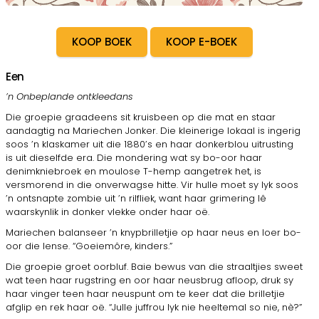
KOOP BOEK
KOOP E-BOEK
Een
’n Onbeplande ontkleedans
Die groepie graadeens sit kruisbeen op die mat en staar
aandagtig na Mariechen Jonker. Die kleinerige lokaal is ingerig
soos ’n klaskamer uit die 1880’s en haar donkerblou uitrusting
is uit dieselfde era. Die mondering wat sy bo-oor haar
denimkniebroek en moulose T-hemp aangetrek het, is
versmorend in die onverwagse hitte. Vir hulle moet sy lyk soos
’n ontsnapte zombie uit ’n rilfliek, want haar grimering lê
waarskynlik in donker vlekke onder haar oë.
Mariechen balanseer ’n knypbrilletjie op haar neus en loer bo-
oor die lense. “Goeiemôre, kinders.”
Die groepie groet oorbluf. Baie bewus van die straaltjies sweet
wat teen haar rugstring en oor haar neusbrug afloop, druk sy
haar vinger teen haar neuspunt om te keer dat die brilletjie
afglip en rek haar oë. “Julle juffrou lyk nie heeltemal so nie, nè?”