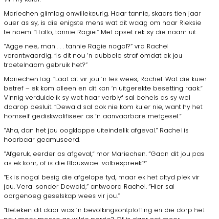
Mariechen glimlag onwillekeurig. Haar tannie, skaars tien jaar
ouer as sy, is die enigste mens wat dit waag om haar Rieksie
te noem. “Hallo, tannie Ragie.” Met opset rek sy die naam uit.
“Agge nee, man . . . tannie Ragie nogal?” vra Rachel
verontwaardig. “Is dit nou ’n dubbele straf omdat ek jou
troetelnaam gebruik het?”
Mariechen lag. “Laat dit vir jou ’n les wees, Rachel. Wat die kuier
betref – ek kom alleen en dit kan ’n uitgerekte besetting raak.”
Vinnig verduidelik sy wat haar verblyf sal behels as sy wel
daarop besluit. “Dewald sal ook nie kom kuier nie, want hy het
homself gediskwalifiseer as ’n aanvaarbare metgesel.”
“Aha, dan het jou oogklappe uiteindelik afgeval.” Rachel is
hoorbaar geamuseerd.
“Afgeruk, eerder as afgeval,” mor Mariechen. “Gaan dit jou pas
as ek kom, of is die Blouswael volbespreek?”
“Ek is nogal besig die afgelope tyd, maar ek het altyd plek vir
jou. Veral sonder Dewald,” antwoord Rachel. “Hier sal
oorgenoeg geselskap wees vir jou.”
“Beteken dit daar was ’n bevolkingsontploffing en die dorp het