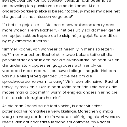
Een kyk deur die kombuisvenster verklaar haar peetma se
aanbeveling ten gunste van die solderkamer. Ál die
onderdakparkeerplekke is beset. “Rachel, jy moes my gesê het
die gastehuis het intussen volgeloop!”
“Ek het nie gejok nie . . . Die laaste naweekbesoekers ry eers
môre vroeg,” skerm Rachel. “Ek het besluit jy sal dit meer geniet
om op jou sokkies trappe op te sluip ná jul gejol. Eerder dit as
by my kamerdeur verby.”
“Jimmel, Rachel, van wanneer af neem jy ’n mens so letterlik
op?” mor Mariechen. Rachel skink twee bekers koffie uit die
perkoleerder en skuif een oor die eikehouttafel na haar. “As ek
die ander stofkrappers en gatgrouers wat hier bly as
voorbeeld moet neem, is jou nuwe kollegas naguile. Net een
van hulle vlieg vroeg genoeg uit die nes om die
spreekwoordelike wurm te vang.” Vir ’n oomblik huiwer Rachel
terwyl sy melk en suiker in haar koffie roer. “Nou nie dat ek die
mooie man al ooit met ’n wurm of enigiets anders hier na die
huis toe sien terugkom het nie.”
As die man Rachel se oë laat vonkel, is daar vir seker
potensiaal vir romantiese verwikkelinge. Mariechen glimlag
vaag en waag eerder nie ’n woord in dié rigting nie. Al wens sy
reeds lank dat haar tante iemand sal ontmoet, bly Rachel