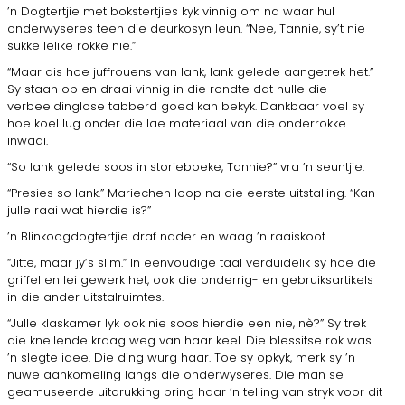
’n Dogtertjie met bokstertjies kyk vinnig om na waar hul
onderwyseres teen die deurkosyn leun. “Nee, Tannie, sy’t nie
sukke lelike rokke nie.”
“Maar dis hoe juffrouens van lank, lank gelede aangetrek het.”
Sy staan op en draai vinnig in die rondte dat hulle die
verbeeldinglose tabberd goed kan bekyk. Dankbaar voel sy
hoe koel lug onder die lae materiaal van die onderrokke
inwaai.
“So lank gelede soos in storieboeke, Tannie?” vra ’n seuntjie.
“Presies so lank.” Mariechen loop na die eerste uitstalling. “Kan
julle raai wat hierdie is?”
’n Blinkoogdogtertjie draf nader en waag ’n raaiskoot.
“Jitte, maar jy’s slim.” In eenvoudige taal verduidelik sy hoe die
griffel en lei gewerk het, ook die onderrig- en gebruiksartikels
in die ander uitstalruimtes.
“Julle klaskamer lyk ook nie soos hierdie een nie, nè?” Sy trek
die knellende kraag weg van haar keel. Die blessitse rok was
’n slegte idee. Die ding wurg haar. Toe sy opkyk, merk sy ’n
nuwe aankomeling langs die onderwyseres. Die man se
geamuseerde uitdrukking bring haar ’n telling van stryk voor dit