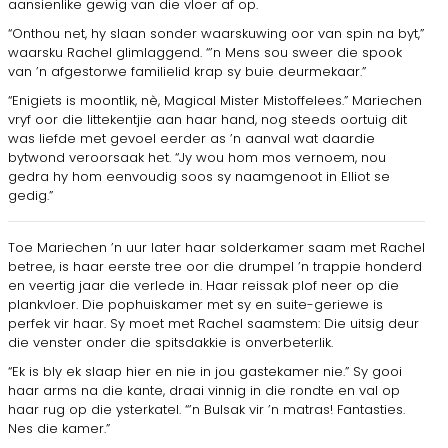
aansienlike gewig van die vloer af op.
“Onthou net, hy slaan sonder waarskuwing oor van spin na byt,”
waarsku Rachel glimlaggend. “’n Mens sou sweer die spook
van ’n afgestorwe familielid krap sy buie deurmekaar.”
“Enigiets is moontlik, nè, Magical Mister Mistoffelees.” Mariechen
vryf oor die littekentjie aan haar hand, nog steeds oortuig dit
was liefde met gevoel eerder as ’n aanval wat daardie
bytwond veroorsaak het. “Jy wou hom mos vernoem, nou
gedra hy hom eenvoudig soos sy naamgenoot in Elliot se
gedig.”
Toe Mariechen ’n uur later haar solderkamer saam met Rachel
betree, is haar eerste tree oor die drumpel ’n trappie honderd
en veertig jaar die verlede in. Haar reissak plof neer op die
plankvloer. Die pophuiskamer met sy en suite-geriewe is
perfek vir haar. Sy moet met Rachel saamstem: Die uitsig deur
die venster onder die spitsdakkie is onverbeterlik.
“Ek is bly ek slaap hier en nie in jou gastekamer nie.” Sy gooi
haar arms na die kante, draai vinnig in die rondte en val op
haar rug op die ysterkatel. “’n Bulsak vir ’n matras! Fantasties.
Nes die kamer.”