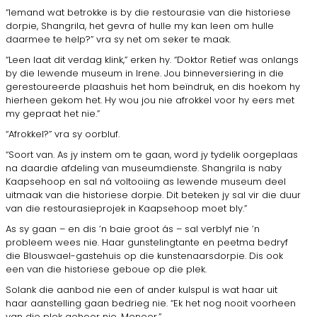
“Iemand wat betrokke is by die restourasie van die historiese
dorpie, Shangrila, het gevra of hulle my kan leen om hulle
daarmee te help?” vra sy net om seker te maak.
“Leen laat dit verdag klink,” erken hy. “Doktor Retief was onlangs
by die lewende museum in Irene. Jou binneversiering in die
gerestoureerde plaashuis het hom beïndruk, en dis hoekom hy
hierheen gekom het. Hy wou jou nie afrokkel voor hy eers met
my gepraat het nie.”
“Afrokkel?” vra sy oorbluf.
“Soort van. As jy instem om te gaan, word jy tydelik oorgeplaas
na daardie afdeling van museumdienste. Shangrila is naby
Kaapsehoop en sal ná voltooiing as lewende museum deel
uitmaak van die historiese dorpie. Dit beteken jy sal vir die duur
van die restourasieprojek in Kaapsehoop moet bly.”
As sy gaan – en dis ’n baie groot ás – sal verblyf nie ’n
probleem wees nie. Haar gunstelingtante en peetma bedryf
die Blouswael-gastehuis op die kunstenaarsdorpie. Dis ook
een van die historiese geboue op die plek.
Solank die aanbod nie een of ander kulspul is wat haar uit
haar aanstelling gaan bedrieg nie. “Ek het nog nooit voorheen
van die plek gehoor nie, Meneer.”