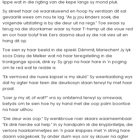
lippe wat in die rigting van die kepe langs sy mond pluk.
Sy skreef haar oë waarskuwend en hoop hy verstaan dit sal
gevaarlik wees om nou te lag. “As jy jou kinders soek, die
volgende uitstalling is by die deur uit na regs.” Toe swaai sy
terug na die stoorkamer waar sy haar T-hemp uit die voue red
en oor haar bolyf trek. Eers daarna skud sy die rok vies uit en
hang dit op.
Toe sien sy haar beeld in die spieël. Dêmmit, Mariechen! Jy lyk
soos Daisy de Melker wat ná haar teregstelling in die
tronkgange spook, dink sy. Sy gryp na haar hare in ’n poging
om te red wat te redde is.
“Ek vermoed die nuwe kapsel is my skuld.” Sy weerkaatsing wys
dat hy agter haar teen die deurkosyn staan terwyl hy met haar
praat.
“Loer jy my af, of wat?” vra sy ontstemd terwyl sy omswaai,
betyds om te sien hoe hy sy hand met die oop palm boontoe
na haar uithou.
“Die deur was oop.” Sy wenkbroue roer skaars waarneembaar.
“Ek dink hierdie sal help.” In sy handpalm lê die knypbrilletjie, die
verlore haarkammetjies en ’n paar knippies met ’n string hare
daarin vasgekoek. Sy ander duim wys oor sy skouer na agter.