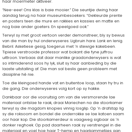
haar moermeter aktiveer.
“Nee-eee! Ons klas is baie mooier.” Die seuntjie dwing haar
aandag terug na haar museumbesoekers. “Gekleurde prente
en posters teen die mure en rakkies en kassies en matte en
nog baie ander goeters. En speelgoed ook.”
Terwyl sy met groot vertoon verder demonstreer, bly sy bewus
van die man by hul onderwyseres. Ligbruin hare. Lank en lenig.
Bebril. Asketiese gesig, toegerus met ’n stewige kakebeen.
Tipiese verstrooide professor wat bokant die fyne juffrou
uittroon. Verbaas dat daar manlike graadonderwysers is wat
so intimiderend soos hy lyk, sluit sy haar aanbieding by die
laaste uitstalling af. Die man sal beslis geen probleem met
dissipline hê nie.
Toe die kleingoed hande vat en buitentoe loop, staan hy tru in
die gang. Die onderwyseres volg kort op sy hakke.
Dankbaar oor die vooruitsig om van die versmorende lae
materiaal ontslae te raak, draai Mariechen na die stoorkamer
terwyl sy die magdom knopies vinnig losglip. Op ’n drafstap lig
sy die roksoom en bondel die onderrokke se lae katoen saam
oor haar kop. Die stoorkamerdeur is vaagweg sigbaar as ’n
donker reghoek. Op pad daarheen raak sy verstrengel in die
materiaal en voel hoe haar T-hemp en haarkammetjies aan