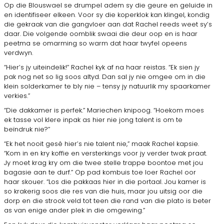
Op die Blouswael se drumpel adem sy die geure en geluide in
en identifiseer elkeen. Voor sy die koperklok kan klingel, kondig
die gekraak van die gangvloer aan dat Rachel reeds weet sy’s
daar. Die volgende oomblik swaai die deur oop en is haar
peetma se omarming so warm dat haar twyfel opeens
verdwyn.
“Hier’s jy uiteindelik!” Rachel kyk af na haar reistas. “Ek sien jy
pak nog net so lig soos altyd. Dan sal jy nie omgee om in die
klein solderkamer te bly nie – tensy jy natuurlik my spaarkamer
verkies.”
“Die dakkamer is perfek.” Mariechen knipoog. “Hoekom moes
ek tasse vol klere inpak as hier nie jong talent is om te
beïndruk nie?”
“Ek het nooit gesê hier’s nie talent nie,” maak Rachel kapsie.
“Kom in en kry koffie en versterkings voor jy verder twak praat.
Jy moet krag kry om die twee stelle trappe boontoe met jou
bagasie aan te durf.” Op pad kombuis toe loer Rachel oor
haar skouer. “Los die pakkaas hier in die portaal. Jou kamer is
so krakerig soos die res van die huis, maar jou uitsig oor die
dorp en die strook veld tot teen die rand van die plato is beter
as van enige ander plek in die omgewing.”