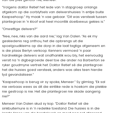
“Volgens doktor Retief het lede van ’n stapgroep onlangs
afgekom op die oorblyfsels van delwershuisies ’n entjie buite
Kaapsehoop.” Hy maak ’n vae gebaar. “Dit was versteek tussen
plantegroei in ’n kloof wat heel moontlik doelbewus gekies is.”
“Onwettige delwers?”
“Nee, nee, niks van die aard nie,” lag Van Dalen. “As ek my
geskiedenis reg onthou, het die opbrengs uit die
spoelgoudkleims op die dorp in die laat tagtigs afgeneem en
is die plaas Berlyn verkoop. Kenners vermoed ’n paar
hardnekkige delwers wat onafhanklik wou bly, het eenvoudig
versit na ’n digbegroeide deel toe die ander na Barberton se
ryker goudmyne vertrek het. Doktor Retief sê die plantegroei
het die huisies goed versteek, anders was alles teen hierdie
tyd gevandaliseer.”
“Kaapsehoop is berug vir sy spoke, Meneer.” Sy glimlag. “Ek sal
nie verbaas wees as dit die eintlike rede is hoekom die plekkie
nie gestroop is nie. Het die plantegroei nie skade aangerig
nie?”
Meneer Van Dalen skud sy kop. “Doktor Retief sê die
sinkbuitemure is in ’n redelike toestand. Die huisies is in die