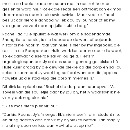
meisie se beeld skade om saam met ’n aantreklike man
gesien te word nie. “Tot ek die regte een ontmoet, kan ek mos
droomkopies doen in die swietswinkel. Maar voor ek finaal
besluit oor hierdie aanbod, wil ek gou by jou hoor of ek my
vrek gaan verveel daar op julle stukkie berg.”
Rachel lag. “Die spulletjie wat werk om die sogenaamde
Shangrila te herstel, is nie bebaarde delwers of bejaarde
historici nie, hoor. ’n Paar van hulle is hier by my ingeboek, die
res is in die Backpackers. Hulle werk kantoorure deur die week,
so ek aanvaar dieselfde sal vir jou geld. Hier’s ’n
argeologiespan ook. Jy sal dus saans genoeg geselskap hê.
Hulle kuier graag by die gewilde plekke op die dorp en sal jou
sekerlik saamnooi. Jy weet tog self dat wanneer die jappies
naweke uit die stad vlug, die dorp ’n miernes is.”
Dit klink kompleet asof Rachel die dorp aan haar opveil. “As
soveel van die spulletjie daar by jou bly, het jy waarskynlik nie
vir my ook nog plek nie.”
“Ek sê mos hier’s plek vir jou.”
“Dankie, Rachel. Jy’s ’n engel. Ek’s nie meer ’n arm student nie,
en dring daarop aan om vir my blyplek te betaal. Dan mag jy
nie al my doen en late aan Ma-hulle uitlap nie.”