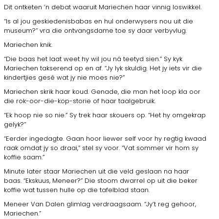
Dit ontketen ’n debat waaruit Mariechen haar vinnig loswikkel.
“Is al jou geskiedenisbabas en hul onderwysers nou uit die
museum?” vra die ontvangsdame toe sy daar verbyvlug.
Mariechen knik.
“Die baas het laat weet hy wil jou ná teetyd sien.” Sy kyk
Mariechen takserend op en af. “Jy lyk skuldig. Het jy iets vir die
kindertjies gesê wat jy nie moes nie?”
Mariechen skrik haar koud. Genade, die man het loop kla oor
die rok-oor-die-kop-storie of haar taalgebruik.
“Ek hoop nie so nie.” Sy trek haar skouers op. “Het hy omgekrap
gelyk?”
“Eerder ingedagte. Gaan hoor liewer self voor hy regtig kwaad
raak omdat jy so draai,” stel sy voor. “Vat sommer vir hom sy
koffie saam.”
Minute later staar Mariechen uit die veld geslaan na haar
baas. “Ekskuus, Meneer?” Die stoom dwarrel op uit die beker
koffie wat tussen hulle op die tafelblad staan.
Meneer Van Dalen glimlag verdraagsaam. “Jy’t reg gehoor,
Mariechen.”