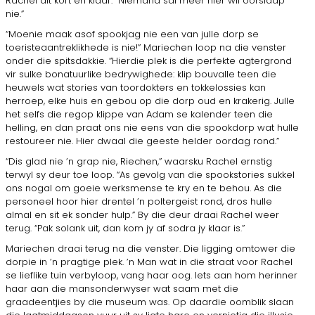
Rachel dit kort en klaar. “Niemand sal meer hier wil oorslaap
nie.”
“Moenie maak asof spookjag nie een van julle dorp se
toeristeaantreklikhede is nie!” Mariechen loop na die venster
onder die spitsdakkie. “Hierdie plek is die perfekte agtergrond
vir sulke bonatuurlike bedrywighede: klip bouvalle teen die
heuwels wat stories van toordokters en tokkelossies kan
herroep, elke huis en gebou op die dorp oud en krakerig. Julle
het selfs die regop klippe van Adam se kalender teen die
helling, en dan praat ons nie eens van die spookdorp wat hulle
restoureer nie. Hier dwaal die geeste helder oordag rond.”
“Dis glad nie ’n grap nie, Riechen,” waarsku Rachel ernstig
terwyl sy deur toe loop. “As gevolg van die spookstories sukkel
ons nogal om goeie werksmense te kry en te behou. As die
personeel hoor hier drentel ’n poltergeist rond, dros hulle
almal en sit ek sonder hulp.” By die deur draai Rachel weer
terug. “Pak solank uit, dan kom jy af sodra jy klaar is.”
Mariechen draai terug na die venster. Die ligging omtower die
dorpie in ’n pragtige plek. ’n Man wat in die straat voor Rachel
se lieflike tuin verbyloop, vang haar oog. Iets aan hom herinner
haar aan die mansonderwyser wat saam met die
graadeentjies by die museum was. Op daardie oomblik slaan