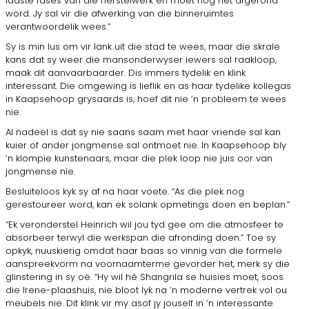
laaste fases van die herstelwerk en moet nog net afgerond
word. Jy sal vir die afwerking van die binneruimtes
verantwoordelik wees.”
Sy is min lus om vir lank uit die stad te wees, maar die skrale
kans dat sy weer die mansonderwyser iewers sal raakloop,
maak dit aanvaarbaarder. Dis immers tydelik en klink
interessant. Die omgewing is lieflik en as haar tydelike kollegas
in Kaapsehoop grysaards is, hoef dit nie ’n probleem te wees
nie.
Al nadeel is dat sy nie saans saam met haar vriende sal kan
kuier of ander jongmense sal ontmoet nie. In Kaapsehoop bly
’n klompie kunstenaars, maar die plek loop nie juis oor van
jongmense nie.
Besluiteloos kyk sy af na haar voete. “As die plek nog
gerestoureer word, kan ek solank opmetings doen en beplan.”
“Ek veronderstel Heinrich wil jou tyd gee om die atmosfeer te
absorbeer terwyl die werkspan die afronding doen.” Toe sy
opkyk, nuuskierig omdat haar baas so vinnig van die formele
aanspreekvorm na voornaamterme gevorder het, merk sy die
glinstering in sy oë. “Hy wil hê Shangrila se huisies moet, soos
die Irene-plaashuis, nie bloot lyk na ’n moderne vertrek vol ou
meubels nie. Dit klink vir my asof jy jouself in ’n interessante