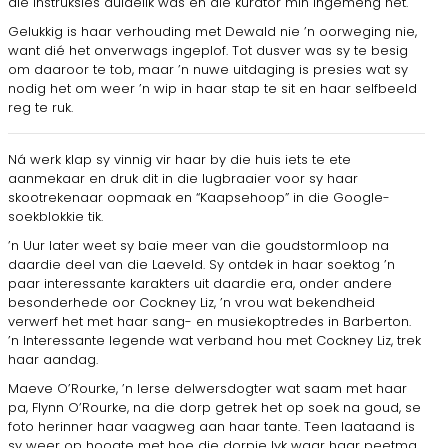
die instruksies duidelik was en die kurator min ingemeng het.
Gelukkig is haar verhouding met Dewald nie ’n oorweging nie,
want dié het onverwags ingeplof. Tot dusver was sy te besig
om daaroor te tob, maar ’n nuwe uitdaging is presies wat sy
nodig het om weer ’n wip in haar stap te sit en haar selfbeeld
reg te ruk.
Ná werk klap sy vinnig vir haar by die huis iets te ete
aanmekaar en druk dit in die lugbraaier voor sy haar
skootrekenaar oopmaak en “Kaapsehoop” in die Google-
soekblokkie tik.
’n Uur later weet sy baie meer van die goudstormloop na
daardie deel van die Laeveld. Sy ontdek in haar soektog ’n
paar interessante karakters uit daardie era, onder andere
besonderhede oor Cockney Liz, ’n vrou wat bekendheid
verwerf het met haar sang- en musiekoptredes in Barberton.
’n Interessante legende wat verband hou met Cockney Liz, trek
haar aandag.
Maeve O’Rourke, ’n Ierse delwersdogter wat saam met haar
pa, Flynn O’Rourke, na die dorp getrek het op soek na goud, se
foto herinner haar vaagweg aan haar tante. Teen laataand is
sy weer op hoogte met hoe die dorpie lyk waar haar peetma