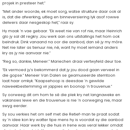
projek in presteer het.”
“Met ander woorde, ek moet sorg, watse strukture daar ook al
is, dat die afwerking, uitleg en binneversiering lyk asof rowwe
delwers daar nesgeskop het,” raai sy.
Hy maak ’n vae gebaar. “Ek weet nie van rof nie, maar Heinrich
glo jy sal dit regkry. Jou werk aan ons uitstallings het hom ook
beïndruk. Dink vanaand na oor die aanbod, dan sê jy my môre.
Net nie later as tienuur nie, nè, want hy moet iemand anders
kry as jy nie aanvaar nie.”
“Reg so, dankie, Meneer.” Mariechen draai vertwyfeld deur toe.
“Ek vermoed jy’s bekommerd dat jy jou dood gaan verveel in
die gopse.” Meneer Van Dalen se geamuseerde stemtoon
laat haar omkyk. “Kaapsehoop is deesdae ’n gewilde
naweekbestemming vir jappies en boonop ’n trouvenue.”
Sy oorweeg dit om hom te sê die plek kry net langnaweke en
vakansies lewe en die trouvenue is nie ’n oorweging nie, maar
swyg eerder.
Sy sou verkies het om self met die Retief-man te praat sodat
sy ’n idee kon kry watter tipe mens hy is voordat sy die aanbod
aanvaar. Haar werk by die huis in Irene was veral lekker omdat