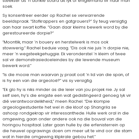
steekser as ’n donkie sodra dit lyk of enigiemand vir haar man
soek.
Sy konsentreer eerder op Rachel se verwarrende
beeldspraak. “Stofkrappers en gatgrouers?” Sy teug versigtig
aan haar swart koffie. “Gaan daar kleims bewerk word by die
gerestoureerde dorpie?”
“Moontlik, maar ’n bouery en herstelwerk is mos ook
stowwerig.” Rachel beduie vaag. “Dis ook nie juis ’n dorpie nie,
meer ’n wegsteekgehuggie. Ek veronderstel ’n kleim of twee
sal vir demonstrasiedoeleindes by die lewende museum
bewerk word.”
“Is die mooie man waarvan jy praat ooit ’n lid van die span, of
is hy een van die argeoloë?” vis sy versigtig.
“Ek glo hy is niks minder as die leier van jou projek nie. Jy sal
self sien, hy’s die enigste een wat gedistingeerd genoeg lyk vir
dié verantwoordelikheid,” meen Rachel. “Die klompie
argeologiestudente het wel in die kloof op Shangrila se
ashoop rondgekrap vir interessanthede. Hulle werk oral in die
omgewing, gaan onder andere ook na die bouval van die
horingou hospitaal. Later gaan hulle by die erfenisterrein op
die heuwel opgrawings doen om meer uit te vind oor die stam
wat in hierdie omgewing klipkrale gebou het.”