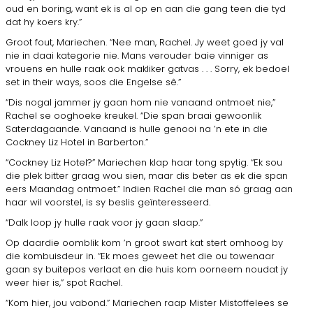
oud en boring, want ek is al op en aan die gang teen die tyd
dat hy koers kry.”
Groot fout, Mariechen. “Nee man, Rachel. Jy weet goed jy val
nie in daai kategorie nie. Mans verouder baie vinniger as
vrouens en hulle raak ook makliker gatvas . . . Sorry, ek bedoel
set in their ways, soos die Engelse sê.”
“Dis nogal jammer jy gaan hom nie vanaand ontmoet nie,”
Rachel se ooghoeke kreukel. “Die span braai gewoonlik
Saterdagaande. Vanaand is hulle genooi na ’n ete in die
Cockney Liz Hotel in Barberton.”
“Cockney Liz Hotel?” Mariechen klap haar tong spytig. “Ek sou
die plek bitter graag wou sien, maar dis beter as ek die span
eers Maandag ontmoet.” Indien Rachel die man só graag aan
haar wil voorstel, is sy beslis geïnteresseerd.
“Dalk loop jy hulle raak voor jy gaan slaap.”
Op daardie oomblik kom ’n groot swart kat stert omhoog by
die kombuisdeur in. “Ek moes geweet het die ou towenaar
gaan sy buitepos verlaat en die huis kom oorneem noudat jy
weer hier is,” spot Rachel.
“Kom hier, jou vabond.” Mariechen raap Mister Mistoffelees se