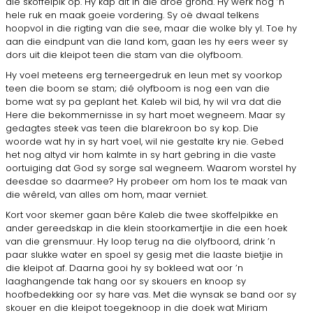
die skof­felpik op. Hy kap dit in die droë grond. Hy werk nog ’n
hele ruk en maak goeie vordering. Sy oë dwaal telkens
hoopvol in die rigting van die see, maar die wolke bly yl. Toe hy
aan die eindpunt van die land kom, gaan les hy eers weer sy
dors uit die kleipot teen die stam van die olyfboom.
Hy voel meteens erg terneergedruk en leun met sy voorkop
teen die boom se stam; dié olyfboom is nog een van die
bome wat sy pa geplant het. Kaleb wil bid, hy wil vra dat die
Here die bekommernisse in sy hart moet wegneem. Maar sy
gedagtes steek vas teen die blarekroon bo sy kop. Die
woorde wat hy in sy hart voel, wil nie gestalte kry nie. Gebed
het nog altyd vir hom kalmte in sy hart gebring in die vaste
oortuiging dat God sy sorge sal wegneem. Waarom worstel hy
deesdae so daarmee? Hy probeer om hom los te maak van
die wêreld, van alles om hom, maar verniet.
Kort voor skemer gaan bêre Kaleb die twee skoffelpikke en
ander ge­reedskap in die klein stoorkamertjie in die een hoek
van die grensmuur. Hy loop terug na die olyfboord, drink ’n
paar slukke water en spoel sy gesig met die laaste bietjie in
die kleipot af. Daarna gooi hy sy bokleed wat oor ’n
laaghangende tak hang oor sy skouers en knoop sy
hoofbedekking oor sy hare vas. Met die wynsak se band oor sy
skouer en die kleipot toegeknoop in die doek wat Miriam