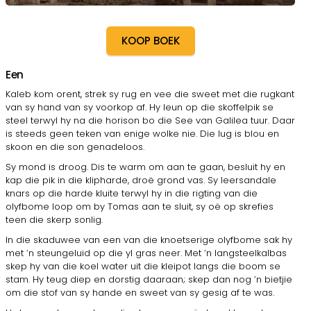
KOOP BOEK
Een
Kaleb kom orent, strek sy rug en vee die sweet met die rugkant
van sy hand van sy voorkop af. Hy leun op die skoffelpik se
steel terwyl hy na die horison bo die See van Galilea tuur. Daar
is steeds geen teken van enige wolke nie. Die lug is blou en
skoon en die son genadeloos.
Sy mond is droog. Dis te warm om aan te gaan, besluit hy en
kap die pik in die klipharde, droë grond vas. Sy leersandale
knars op die harde kluite terwyl hy in die rigting van die
olyfbome loop om by Tomas aan te sluit, sy oë op skrefies
teen die skerp sonlig.
In die skaduwee van een van die knoetserige olyfbome sak hy
met ’n steungeluid op die yl gras neer. Met ’n langsteelkalbas
skep hy van die koel water uit die kleipot langs die boom se
stam. Hy teug diep en dorstig daaraan; skep dan nog ’n bietjie
om die stof van sy hande en sweet van sy gesig af te was.