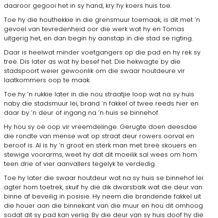
daaroor gegooi het in sy hand, kry hy koers huis toe.
Toe hy die houthekkie in die grensmuur toemaak, is dit met ’n
gevoel van tevredenheid oor die werk wat hy en Tomas
uitgerig het, en dan begin hy aanstap in die stad se rigting.
Daar is heelwat minder voetgangers op die pad en hy rek sy
treë. Dis later as wat hy besef het. Die hekwagte by die
stadspoort weier gewoon­lik om die swaar houtdeure vir
laatkommers oop te maak.
Toe hy ’n rukkie later in die nou straatjie loop wat na sy huis
naby die stadsmuur lei, brand ’n fakkel of twee reeds hier en
daar by ’n deur of ingang na ’n huis se binnehof.
Hy hou sy oë oop vir vreemdelinge. Gerugte doen deesdae
die rondte van mense wat op straat deur rowers oorval en
beroof is. Al is hy ’n groot en sterk man met breë skouers en
stewige voorarms, weet hy dat dit moeilik sal wees om hom
teen drie of vier aanvallers tegelyk te verdedig.
Toe hy later die swaar houtdeur wat na sy huis se binnehof lei
ag­ter hom toetrek, skuif hy die dik dwarsbalk wat die deur van
binne af beveilig in posisie. Hy neem die brandende fakkel uit
die houer aan die binnekant van die muur en hou dit omhoog
sodat dit sy pad kan verlig. By die deur van sy huis doof hy die