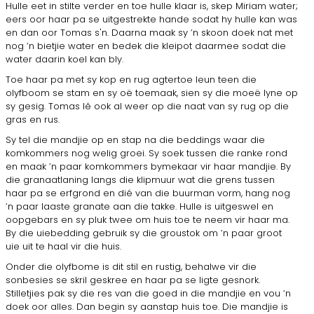
Hulle eet in stilte verder en toe hulle klaar is, skep Miriam water;
eers oor haar pa se uitgestrekte hande sodat hy hulle kan was
en dan oor Tomas s'n. Daarna maak sy ’n skoon doek nat met
nog ’n bietjie water en bedek die kleipot daarmee sodat die
water daarin koel kan bly.
Toe haar pa met sy kop en rug agtertoe leun teen die
olyfboom se stam en sy oë toemaak, sien sy die moeë lyne op
sy gesig. Tomas lê ook al weer op die naat van sy rug op die
gras en rus.
Sy tel die mandjie op en stap na die beddings waar die
komkom­mers nog welig groei. Sy soek tussen die ranke rond
en maak ’n paar komkommers bymekaar vir haar mandjie. By
die granaatlaning langs die klipmuur wat die grens tussen
haar pa se erfgrond en dié van die buurman vorm, hang nog
’n paar laaste granate aan die takke. Hulle is uitgeswel en
oopgebars en sy pluk twee om huis toe te neem vir haar ma.
By die uiebedding gebruik sy die groustok om ’n paar groot
uie uit te haal vir die huis.
Onder die olyfbome is dit stil en rustig, behalwe vir die
sonbesies se skril geskree en haar pa se ligte gesnork.
Stilletjies pak sy die res van die goed in die mandjie en vou ’n
doek oor alles. Dan begin sy aanstap huis toe. Die mandjie is