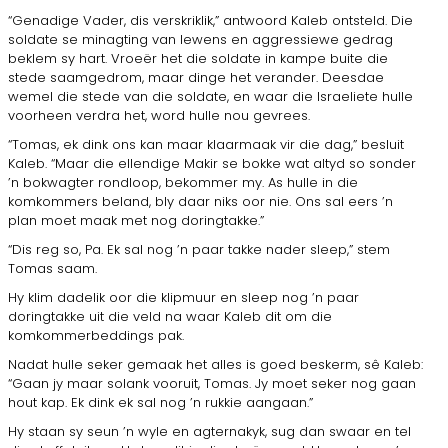
“Genadige Vader, dis verskriklik,” antwoord Kaleb ontsteld. Die
sol­date se minagting van lewens en aggressiewe gedrag
beklem sy hart. Vroeër het die soldate in kampe buite die
stede saamgedrom, maar dinge het verander. Deesdae
wemel die stede van die soldate, en waar die Is­raeliete hulle
voorheen verdra het, word hulle nou gevrees.
“Tomas, ek dink ons kan maar klaarmaak vir die dag,” besluit
Kaleb. “Maar die ellendige Makir se bokke wat altyd so sonder
’n bokwagter rondloop, bekommer my. As hulle in die
komkommers beland, bly daar niks oor nie. Ons sal eers ’n
plan moet maak met nog doringtakke.”
“Dis reg so, Pa. Ek sal nog ’n paar takke nader sleep,” stem
Tomas saam.
Hy klim dadelik oor die klipmuur en sleep nog ’n paar
doringtakke uit die veld na waar Kaleb dit om die
komkommerbeddings pak.
Nadat hulle seker gemaak het alles is goed beskerm, sê Kaleb:
“Gaan jy maar solank vooruit, Tomas. Jy moet seker nog gaan
hout kap. Ek dink ek sal nog ’n rukkie aangaan.”
Hy staan sy seun ’n wyle en agternakyk, sug dan swaar en tel