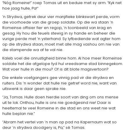
“Nóg Romeine!” roep Tomas uit en beduie met sy arm. “Kyk net
hoe jaag hulle, Pa!”
’n Strydwa, getrek deur vier manjifieke blinkswart perde, vorm
die voorhoede van die groep soldate. Op die wa staan ’n
Romeinse offisier fier en regop, ’n toonbeeld van krag en
gesag. Hy hou die teuels stewig in sy hande en beheer die
vurige perde met ’n ysterhand. Sy lyfbediende wat agter hom
op die strydwa staan, moet met alle mag vashou om nie van
die stampende wa af te val nie.
Kaleb voel die onrustigheid binne hom. Al hoe meer Romeinse
soldate het die afgelope tyd hul vreedsame stad binnegekom.
Wat voer hulle in die mou? Of is dit blote magsvertoon?
Die enkele voetgangers gee vinnig pad vir die strydwa en
ruiters. Dis ’n wonder dat hulle nie getref word nie, want van
uitswenk is daar geen sprake nie.
“Ja, Tomas. Hulle doen hierdie soort van ding om ons mense
uit te lok. Onthou, hulle is ons nie goedgesind nie! Daar is
heeltemal te veel Romeine in die stad en ons weet nie wat
hulle beplan nie.”
“Abram het vertel van ’n man op pad na Kapernaum wat so
deur ’n strydwa doodgery is, Pa,” sê Tomas.