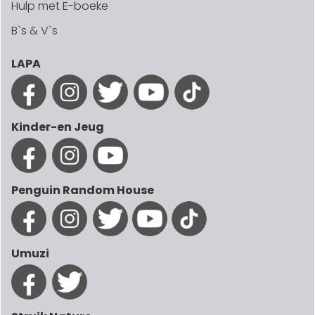
Hulp met E-boeke
B`s & V`s
LAPA
Kinder-en Jeug
Penguin Random House
Umuzi