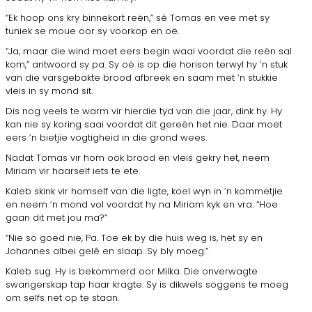
“Ek hoop ons kry binnekort reën,” sê Tomas en vee met sy
tuniek se moue oor sy voorkop en oë.
“Ja, maar die wind moet eers begin waai voordat die reën sal
kom,” antwoord sy pa. Sy oë is op die horison terwyl hy ’n stuk
van die varsge­bakte brood afbreek en saam met ’n stukkie
vleis in sy mond sit.
Dis nog veels te warm vir hierdie tyd van die jaar, dink hy. Hy
kan nie sy koring saai voordat dit gereën het nie. Daar moet
eers ’n bietjie vogtigheid in die grond wees.
Nadat Tomas vir hom ook brood en vleis gekry het, neem
Miriam vir haarself iets te ete.
Kaleb skink vir homself van die ligte, koel wyn in ’n kommetjie
en neem ’n mond vol voordat hy na Miriam kyk en vra: “Hoe
gaan dit met jou ma?”
“Nie so goed nie, Pa. Toe ek by die huis weg is, het sy en
Johannes albei gelê en slaap. Sy bly moeg.”
Kaleb sug. Hy is bekommerd oor Milka. Die onverwagte
swangerskap tap haar kragte. Sy is dikwels soggens te moeg
om selfs net op te staan.