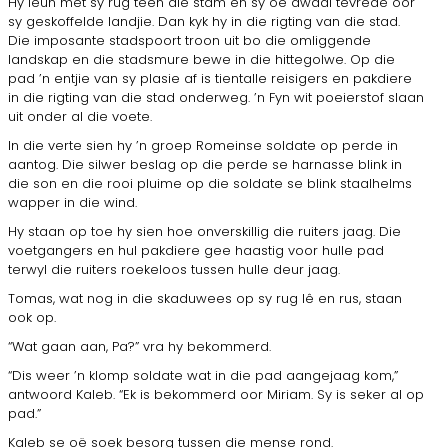
Hy leun met sy rug teen die stam en sy oë dwaal tevrede oor
sy geskoffelde landjie. Dan kyk hy in die rigting van die stad.
Die imposante stadspoort troon uit bo die omliggende
landskap en die stadsmure bewe in die hittegolwe. Op die
pad ’n entjie van sy plasie af is tientalle reisigers en pakdiere
in die rigting van die stad onderweg. ’n Fyn wit poeierstof slaan
uit onder al die voete.
In die verte sien hy ’n groep Romeinse soldate op perde in
aantog. Die silwer beslag op die perde se harnasse blink in
die son en die rooi pluime op die soldate se blink staalhelms
wapper in die wind.
Hy staan op toe hy sien hoe onverskillig die ruiters jaag. Die
voet­gangers en hul pakdiere gee haastig voor hulle pad
terwyl die ruiters roekeloos tussen hulle deur jaag.
Tomas, wat nog in die skaduwees op sy rug lê en rus, staan
ook op.
“Wat gaan aan, Pa?” vra hy bekommerd.
“Dis weer ’n klomp soldate wat in die pad aangejaag kom,”
antwoord Kaleb. “Ek is bekommerd oor Miriam. Sy is seker al op
pad.”
Kaleb se oë soek besorg tussen die mense rond.