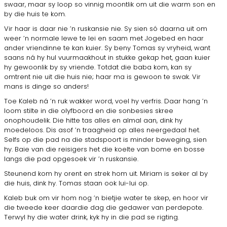
swaar, maar sy loop so vinnig moontlik om uit die warm son en
by die huis te kom.
Vir haar is daar nie ’n ruskansie nie. Sy sien só daarna uit om
weer ’n normale lewe te lei en saam met Jogebed en haar
ander vriendinne te kan kuier. Sy beny Tomas sy vryheid, want
saans ná hy hul vuurmaak­hout in stukke gekap het, gaan kuier
hy gewoonlik by sy vriende. Totdat die baba kom, kan sy
omtrent nie uit die huis nie; haar ma is gewoon te swak. Vir
mans is dinge so anders!
Toe Kaleb ná ’n ruk wakker word, voel hy verfris. Daar hang ’n
loom stilte in die olyfboord en die sonbesies skree
onophoudelik. Die hitte tas alles en almal aan, dink hy
moedeloos. Dis asof ’n traagheid op alles neergedaal het.
Selfs op die pad na die stadspoort is minder beweging, sien
hy. Baie van die reisigers het die koelte van bome en bosse
langs die pad opgesoek vir ’n ruskansie.
Steunend kom hy orent en strek hom uit. Miriam is seker al by
die huis, dink hy. Tomas staan ook lui-lui op.
Kaleb buk om vir hom nog ’n bietjie water te skep, en hoor vir
die tweede keer daardie dag die gedawer van perdepote.
Terwyl hy die wa­ter drink, kyk hy in die pad se rigting.