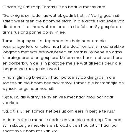
“Daar’s sy, Pa!” roep Tomas uit en beduie met sy arm.
“Gelukkig is sy nader as wat ek gedink het . . .” Verlig gaan sit
Kaleb weer teen die boom se stam. In die digte skaduwee van
die boom is dit heelwat koeler as in die fel son. Sy gespierde
arms rus ontspanne op sy knieë.
Tomas loop sy suster tegemoet en help haar om die
kosmandjie te dra. Kaleb hou hulle dop. Tomas is ’n aantreklike
jongman met skouers wat breed en sterk is. Sy bene en arms
is bruingebrand en gespierd. Miriam met haar raafswart hare
en donkerbruin oë is ’n pragtige meisie wat al­reeds deur die
jongmanne raakgesien word.
Miriam glimlag breed vir haar pa toe sy op die gras in die
koelte van die boom neersak terwyl Tomas die kosmandjie en
wynsak langs haar neersit.
“Sjoe, Pa, dis warm,” sê sy en vee met haar mou oor haar
voorkop.
“Ja, dit is. Ek en Tomas het besluit om eers ’n bietjie te rus.”
Miriam trek die mandjie nader en vou die doek oop. Dan haal
sy ’n skotteltjie met vleis en brood uit en hou dit vir haar pa
sodat hy vir hom kos kan kry.