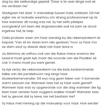
dag by die sielkundige gepleit. “Daar is te veel dinge wat ek
nie verstaan nie.”
Stadigaan het daar ’n vriendskap tussen hulle ontstaan. Dit het
egter nie vir Isobelle weerhou om streng professioneel op te
tree wanneer dit nodig was nie. Sy het selfs pilletjies
voorgeskryf om teen die angsaanvalle wat ná Liam se dood
ingetree het, te help.
Ciska probeer weer om haar aandag by die rekenaarskerm te
bepaal. “Van sit en staan kom niks gedaan,” hoor sy haar ma
se stem asof sy steeds deel van haar lewe is.
Ja, Mamma, ek onthou ook van die flukse miere waarna die
luiaard moet gaan kyk, maar die woorde van die Prediker sê
ook ’n mens moet jou werk geniet.
Sy kyk verby die rekenaarskerm na die kaal, bedremmelde
takke van die perskeboom reg langs haar
studeerkamervenster. Dit wys nog geen teken van ’n komende
warm seisoen nie. Wanneer laas het sy haar werk geniet?
Wanneer laas was sy opgewonde oor die dag wanneer die lig
teen haar venster haar soggens wakker maak? Wanneer laas
het sy gevoel dat sy lewe, nie net bestaan nie?
Sy fokus met mening op die manuskrip voor haar. Hoe eerder