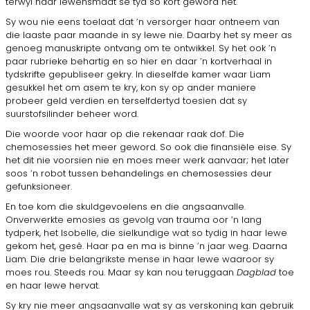
terwyl haar lewensmaat se tyd so kort geword het.
Sy wou nie eens toelaat dat ’n versorger haar ontneem van
die laaste paar maande in sy lewe nie. Daarby het sy meer as
genoeg manuskripte ontvang om te ontwikkel. Sy het ook ’n
paar rubrieke behartig en so hier en daar ’n kortverhaal in
tydskrifte gepubliseer gekry. In dieselfde kamer waar Liam
gesukkel het om asem te kry, kon sy op ander maniere
probeer geld verdien en terselfdertyd toesien dat sy
suurstofsilinder beheer word.
Die woorde voor haar op die rekenaar raak dof. Die
chemosessies het meer geword. So ook die finansiële eise. Sy
het dit nie voorsien nie en moes meer werk aanvaar; het later
soos ’n robot tussen behandelings en chemosessies deur
gefunksioneer.
En toe kom die skuldgevoelens en die angsaanvalle.
Onverwerkte emosies as gevolg van trauma oor ’n lang
tydperk, het Isobelle, die sielkundige wat so tydig in haar lewe
gekom het, gesê. Haar pa en ma is binne ’n jaar weg. Daarna
Liam. Die drie belangrikste mense in haar lewe waaroor sy
moes rou. Steeds rou. Maar sy kan nou teruggaan
Dagblad
toe
en haar lewe hervat.
Sy kry nie meer angsaanvalle wat sy as verskoning kan gebruik