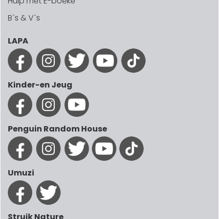
Hulp met E-boeke
B`s & V`s
LAPA
Kinder-en Jeug
Penguin Random House
Umuzi
Struik Nature