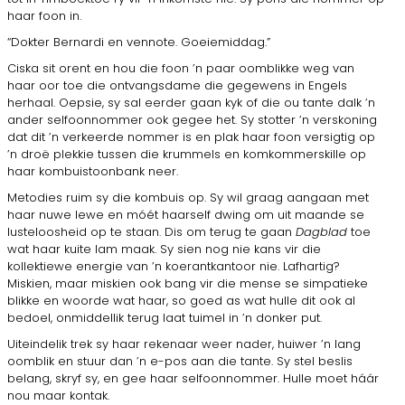
haar foon in.
“Dokter Bernardi en vennote. Goeiemiddag.”
Ciska sit orent en hou die foon ’n paar oomblikke weg van
haar oor toe die ontvangsdame die gegewens in Engels
herhaal. Oepsie, sy sal eerder gaan kyk of die ou tante dalk ’n
ander selfoonnommer ook gegee het. Sy stotter ’n verskoning
dat dit ’n verkeerde nommer is en plak haar foon versigtig op
’n droë plekkie tussen die krummels en komkommerskille op
haar kombuistoonbank neer.
Metodies ruim sy die kombuis op. Sy wil graag aangaan met
haar nuwe lewe en móét haarself dwing om uit maande se
lusteloosheid op te staan. Dis om terug te gaan
Dagblad
toe
wat haar kuite lam maak. Sy sien nog nie kans vir die
kollektiewe energie van ’n koerantkantoor nie. Lafhartig?
Miskien, maar miskien ook bang vir die mense se simpatieke
blikke en woorde wat haar, so goed as wat hulle dit ook al
bedoel, onmiddellik terug laat tuimel in ’n donker put.
Uiteindelik trek sy haar rekenaar weer nader, huiwer ’n lang
oomblik en stuur dan ’n e-pos aan die tante. Sy stel beslis
belang, skryf sy, en gee haar selfoonnommer. Hulle moet háár
nou maar kontak.