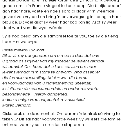
donkerblonde hare ’n bietjie korter gesny, maar lank genoeg
gehou om in ’n Franse vlegsel te kan knoop. Die bietjie bederf
aan haar hare, voete en naels sorg al klaar vir ’n vreemde
gevoel van vryheid en bring ’n onverwagse glinstering in haar
blou oë. Dit voel asof sy weer haar kop kan lig. Asof sy weer
deel word van die wyer wêreld.
Sy is nog besig om die sambreel toe te vou, toe sy die tieng
hoor – nuwe e-pos:
Beste mevrou Luckhoff
Dit is vir my aangenaam om u mee te deel dat ons
u graag as skrywer van my moeder se lewensverhaal
wil aanstel. Ons hoop dat u kans sal sien om haar
lewensverhaal in ’n storie te omvorm. Vind asseblief
die formele aanstellingsbrief – wat die terme
en voorwaardes van u indiensneming uiteensit,
insluitende die salaris, voordele en ander relevante
besonderhede – hierby aangeheg.
Indien u enige vrae het, kontak my asseblief.
Mateo Bernardi
Ciska druk die dokument uit. Om darem ’n kontrak só vinnig te
teken …? Dit sal haar voorwaarde wees: Sy wil eers die familie
ontmoet voor sy so ’n drastiese stap doen.