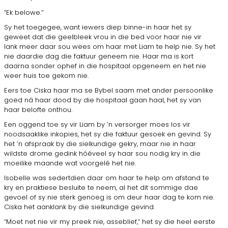
“Ek belowe.”
Sy het toegegee, want iewers diep binne-in haar het sy
geweet dat die geelbleek vrou in die bed voor haar nie vir
lank meer daar sou wees om haar met Liam te help nie. Sy het
nie daardie dag die faktuur geneem nie. Haar ma is kort
daarna sonder ophef in die hospitaal opgeneem en het nie
weer huis toe gekom nie.
Eers toe Ciska haar ma se Bybel saam met ander persoonlike
goed ná haar dood by die hospitaal gaan haal, het sy van
haar belofte onthou.
Een oggend toe sy vir Liam by ’n versorger moes los vir
noodsaaklike inkopies, het sy die faktuur gesoek en gevind. Sy
het ’n afspraak by die sielkundige gekry, maar nie in haar
wildste drome gedink hóéveel sy haar sou nodig kry in die
moeilike maande wat voorgelê het nie.
Isobelle was sedertdien daar om haar te help om afstand te
kry en praktiese besluite te neem, al het dit sommige dae
gevoel of sy nie sterk genoeg is om deur haar dag te kom nie.
Ciska het aanklank by die sielkundige gevind.
“Moet net nie vir my preek nie, asseblief,” het sy die heel eerste