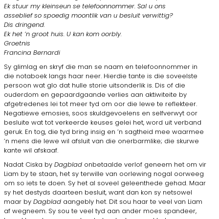
Ek stuur my kleinseun se telefoonnommer. Sal u ons
asseblief so spoedig moontlik van u besluit verwittig?
Dis dringend.
Ek het ’n groot huis. U kan kom oorbly.
Groetnis
Francina Bernardi
Sy glimlag en skryf die man se naam en telefoonnommer in
die notaboek langs haar neer. Hierdie tante is die soveelste
persoon wat glo dat hulle storie uitsonderlik is. Dis of die
ouderdom en gepaardgaande verlies aan aktiwiteite by
afgetredenes lei tot meer tyd om oor die lewe te reflekteer.
Negatiewe emosies, soos skuldgevoelens en selfverwyt oor
besluite wat tot verkeerde keuses gelei het, word uit verband
geruk. En tog, die tyd bring insig en ’n sagtheid mee waarmee
’n mens die lewe wil afsluit van die onerbarmlike; die skurwe
kante wil afskaaf.
Nadat Ciska by
Dagblad
onbetaalde verlof geneem het om vir
Liam by te staan, het sy terwille van oorlewing nogal oorweeg
om so iets te doen. Sy het al soveel geleenthede gehad. Maar
sy het destyds daarteen besluit, want dan kon sy netsowel
maar by
Dagblad
aangebly het. Dit sou haar te veel van Liam
af wegneem. Sy sou te veel tyd aan ander moes spandeer,