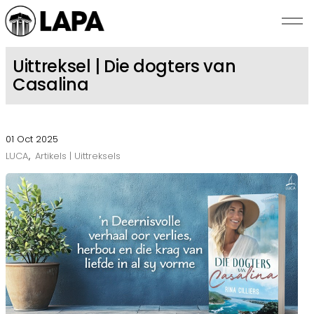
Skip to main content
Uittreksel | Die dogters van
Casalina
NUUS
SKRYWERS
01 Oct 2025
LUCA
Artikels | Uittreksels
BEKENDSTELLINGS
ROMANZA
OOR LAPA
KONTAK ONS