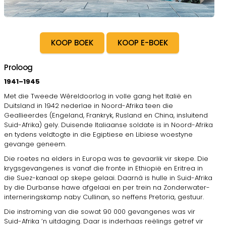
KOOP BOEK
KOOP E-BOEK
Proloog
1941–1945
Met die Tweede Wêreldoorlog in volle gang het Italië en
Duitsland in 1942 nederlae in Noord-Afrika teen die
Geallieerdes (Engeland, Frankryk, Rusland en China, insluitend
Suid-Afrika) gely. Duisende Italiaanse soldate is in Noord-Afrika
en tydens veldtogte in die Egiptiese en Libiese woestyne
gevange geneem.
Die roetes na elders in Europa was te gevaarlik vir skepe. Die
krygsgevangenes is vanaf die fronte in Ethiopië en Eritrea in
die Suez-kanaal op skepe gelaai. Daarná is hulle in Suid-Afrika
by die Durbanse hawe afgelaai en per trein na Zonderwater-
interneringskamp naby Cullinan, so neffens Pretoria, gestuur.
Die instroming van die sowat 90 000 gevangenes was vir
Suid-Afrika ’n uitdaging. Daar is inderhaas reëlings getref vir