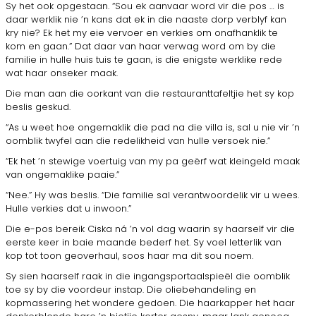
Sy het ook opgestaan. “Sou ek aanvaar word vir die pos … is
daar werklik nie ’n kans dat ek in die naaste dorp verblyf kan
kry nie? Ek het my eie vervoer en verkies om onafhanklik te
kom en gaan.” Dat daar van haar verwag word om by die
familie in hulle huis tuis te gaan, is die enigste werklike rede
wat haar onseker maak.
Die man aan die oorkant van die restauranttafeltjie het sy kop
beslis geskud.
“As u weet hoe ongemaklik die pad na die villa is, sal u nie vir ’n
oomblik twyfel aan die redelikheid van hulle versoek nie.”
“Ek het ’n stewige voertuig van my pa geërf wat kleingeld maak
van ongemaklike paaie.”
“Nee.” Hy was beslis. “Die familie sal verantwoordelik vir u wees.
Hulle verkies dat u inwoon.”
Die e-pos bereik Ciska ná ’n vol dag waarin sy haarself vir die
eerste keer in baie maande bederf het. Sy voel letterlik van
kop tot toon geoverhaul, soos haar ma dit sou noem.
Sy sien haarself raak in die ingangsportaalspieël die oomblik
toe sy by die voordeur instap. Die oliebehandeling en
kopmassering het wondere gedoen. Die haarkapper het haar