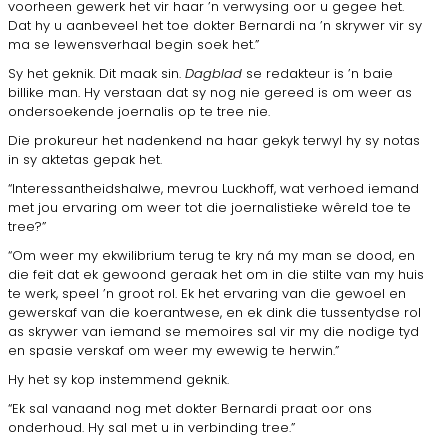
voorheen gewerk het vir haar ’n verwysing oor u gegee het.
Dat hy u aanbeveel het toe dokter Bernardi na ’n skrywer vir sy
ma se lewensverhaal begin soek het.”
Sy het geknik. Dit maak sin.
Dagblad
se redakteur is ’n baie
billike man. Hy verstaan dat sy nog nie gereed is om weer as
ondersoekende joernalis op te tree nie.
Die prokureur het nadenkend na haar gekyk terwyl hy sy notas
in sy aktetas gepak het.
“Interessantheidshalwe, mevrou Luckhoff, wat verhoed iemand
met jou ervaring om weer tot die joernalistieke wêreld toe te
tree?”
“Om weer my ekwilibrium terug te kry ná my man se dood, en
die feit dat ek gewoond geraak het om in die stilte van my huis
te werk, speel ’n groot rol. Ek het ervaring van die gewoel en
gewerskaf van die koerantwese, en ek dink die tussentydse rol
as skrywer van iemand se memoires sal vir my die nodige tyd
en spasie verskaf om weer my ewewig te herwin.”
Hy het sy kop instemmend geknik.
“Ek sal vanaand nog met dokter Bernardi praat oor ons
onderhoud. Hy sal met u in verbinding tree.”