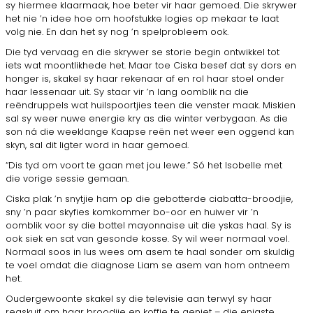
sy hiermee klaarmaak, hoe beter vir haar gemoed. Die skrywer
het nie ’n idee hoe om hoofstukke logies op mekaar te laat
volg nie. En dan het sy nog ’n spelprobleem ook.
Die tyd vervaag en die skrywer se storie begin ontwikkel tot
iets wat moontlikhede het. Maar toe Ciska besef dat sy dors en
honger is, skakel sy haar rekenaar af en rol haar stoel onder
haar lessenaar uit. Sy staar vir ’n lang oomblik na die
reëndruppels wat huilspoortjies teen die venster maak. Miskien
sal sy weer nuwe energie kry as die winter verbygaan. As die
son ná die weeklange Kaapse reën net weer een oggend kan
skyn, sal dit ligter word in haar gemoed.
“Dis tyd om voort te gaan met jou lewe.” Só het Isobelle met
die vorige sessie gemaan.
Ciska plak ’n snytjie ham op die gebotterde ciabatta-broodjie,
sny ’n paar skyfies komkommer bo-oor en huiwer vir ’n
oomblik voor sy die bottel mayonnaise uit die yskas haal. Sy is
ook siek en sat van gesonde kosse. Sy wil weer normaal voel.
Normaal soos in lus wees om asem te haal sonder om skuldig
te voel omdat die diagnose Liam se asem van hom ontneem
het.
Oudergewoonte skakel sy die televisie aan terwyl sy haar
regskuif om haar broodjie en koffie te geniet – die enigste