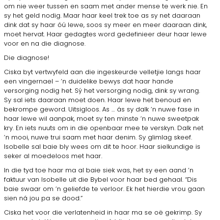
om nie weer tussen en saam met ander mense te werk nie. En
sy het geld nodig. Maar haar keel trek toe as sy net daaraan
dink dat sy haar óú lewe, soos sy meer en meer daaraan dink,
moet hervat. Haar gedagtes word gedefinieer deur haar lewe
voor en na die diagnose.
Die diagnose!
Ciska byt vertwyfeld aan die ingeskeurde velletjie langs haar
een vingernael – ’n duidelike bewys dat haar hande
versorging nodig het. Sý het versorging nodig, dink sy wrang.
Sy sal iets daaraan moet doen. Haar lewe het benoud en
bekrompe geword. Uitsigloos. As … ás sy dalk ’n nuwe fase in
haar lewe wil aanpak, moet sy ten minste ’n nuwe sweetpak
kry. En iets nuuts om in die openbaar mee te verskyn. Dalk net
’n mooi, nuwe trui saam met haar denim. Sy glimlag skeef.
Isobelle sal baie bly wees om dit te hoor. Haar sielkundige is
seker al moedeloos met haar.
In die tyd toe haar ma al baie siek was, het sy een aand ’n
faktuur van Isobelle uit die Bybel voor haar bed gehaal. “Dis
baie swaar om ’n geliefde te verloor. Ek het hierdie vrou gaan
sien ná jou pa se dood.”
Ciska het voor die verlatenheid in haar ma se oë gekrimp. Sy