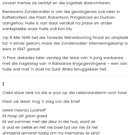
soveel mense se verblyf en die logistiek daaromheen.
Benewens Zonderwater is van die gevangenes ook later in
Koffiefontein, die Paarl, Robertson, Pringlebaai en Durban
aangehou. Hulle is van daar verskuif na plase en ander
werksplekke waar hulle ook kon bly.
Op 8 Mei 1945 het die Tweede Wêreldoorlog finaal en amptelik
tot ’n einde gekom, maar die Zonderwater-interneringskamp is
eers in 1947 gesluit.
’n Paar dekades later vervleg die lewe van ’n jong weduwee
met die nageslag van ’n Italiaanse krygsgevangene – een van
hulle wat met ’n doel na Suid-Afrika teruggekeer het.
1
Ciska staar lank na die e-pos op die rekenaarskerm voor haar.
Haar oë skeer nog ’n slag oor die brief:
Liewe mevrou Luckhoff
Ek hoop dit gaan goed.
Ek val sommer met die deur in die huis, want ek
is oud en sieklik en het nie baie tyd oor nie. Ek het
dringend iemand nodig om my memoires te skryf.