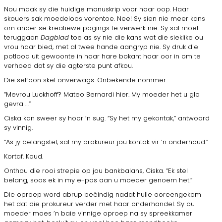
Nou maak sy die huidige manuskrip voor haar oop. Haar
skouers sak moedeloos vorentoe. Nee! Sy sien nie meer kans
om ander se kreatiewe pogings te verwerk nie. Sy sal moet
teruggaan
Dagblad
toe as sy nie die kans wat die sieklike ou
vrou haar bied, met al twee hande aangryp nie. Sy druk die
potlood uit gewoonte in haar hare bokant haar oor in om te
verhoed dat sy die agterste punt afkou.
Die selfoon skel onverwags. Onbekende nommer.
“Mevrou Luckhoff? Mateo Bernardi hier. My moeder het u glo
gevra …”
Ciska kan sweer sy hoor ’n sug. “Sy het my gekontak,” antwoord
sy vinnig.
“As jy belangstel, sal my prokureur jou kontak vir ’n onderhoud.”
Kortaf. Koud.
Onthou die rooi strepie op jou bankbalans, Ciska. “Ek stel
belang, soos ek in my e-pos aan u moeder genoem het.”
Die oproep word abrup beëindig nadat hulle ooreengekom
het dat die prokureur verder met haar onderhandel. Sy ou
moeder moes ’n baie vinnige oproep na sy spreekkamer