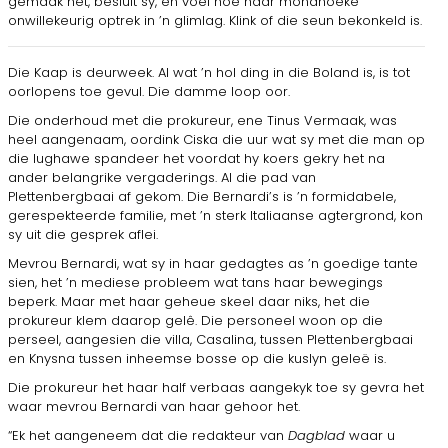
gemaak het, besluit sy, en voel hoe haar mondhoeke
onwillekeurig optrek in ’n glimlag. Klink of die seun bekonkeld is.
Die Kaap is deurweek. Al wat ’n hol ding in die Boland is, is tot
oorlopens toe gevul. Die damme loop oor.
Die onderhoud met die prokureur, ene Tinus Vermaak, was
heel aangenaam, oordink Ciska die uur wat sy met die man op
die lughawe spandeer het voordat hy koers gekry het na
ander belangrike vergaderings. Al die pad van
Plettenbergbaai af gekom. Die Bernardi’s is ’n formidabele,
gerespekteerde familie, met ’n sterk Italiaanse agtergrond, kon
sy uit die gesprek aflei.
Mevrou Bernardi, wat sy in haar gedagtes as ’n goedige tante
sien, het ’n mediese probleem wat tans haar bewegings
beperk. Maar met haar geheue skeel daar niks, het die
prokureur klem daarop gelê. Die personeel woon op die
perseel, aangesien die villa, Casalina, tussen Plettenbergbaai
en Knysna tussen inheemse bosse op die kuslyn geleë is.
Die prokureur het haar half verbaas aangekyk toe sy gevra het
waar mevrou Bernardi van haar gehoor het.
“Ek het aangeneem dat die redakteur van
Dagblad
waar u