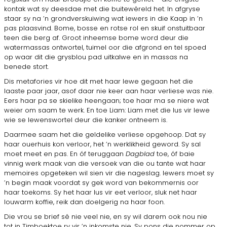
kontak wat sy deesdae met die buitewêreld het. In afgryse
staar sy na ’n grondverskuiwing wat iewers in die Kaap in ’n
pas plaasvind. Bome, bosse en rotse rol en skuif onstuitbaar
teen die berg af. Groot inheemse bome word deur die
watermassas ontwortel, tuimel oor die afgrond en tel spoed
op waar dit die grysblou pad uitkalwe en in massas na
benede stort.
Dis metafories vir hoe dit met haar lewe gegaan het die
laaste paar jaar, asof daar nie keer aan haar verliese was nie.
Eers haar pa se skielike heengaan; toe haar ma se niere wat
weier om saam te werk. En toe Liam: Liam met die lus vir lewe
wie se lewenswortel deur die kanker ontneem is.
Daarmee saam het die geldelike verliese opgehoop. Dat sy
haar ouerhuis kon verloor, het ’n werklikheid geword. Sy sal
moet meet en pas. En óf teruggaan
Dagblad
toe, óf baie
vinnig werk maak van die versoek van die ou tante wat haar
memoires opgeteken wil sien vir die nageslag. Iewers moet sy
’n begin maak voordat sy gek word van bekommernis oor
haar toekoms. Sy het haar lus vir eet verloor, sluk net haar
louwarm koffie, reik dan doelgerig na haar foon.
Die vrou se brief sê nie veel nie, en sy wil darem ook nou nie
tot in Timboektoe ry vir ’n inkomste nie. Sy pons die nommer op