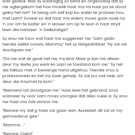
was geskok. Was sy waaragtig só blind en ongevoelig dat sy
nie agtergekom het hoe moeilik haar ma ná haar pa se dood
gekry het nie? Te besig om self kop bo water te probeer hou
met Liam? Soveel so dat haar ma elders moes gaan soek na
’n oor om te luister en ’n skouer om op te leun in haar stryd
teen die hartseer. ’n Sielkundige?
Sy wou nie hoor wat haar ma suggereer nie. “Liam gáán
hierdie siekte oorwin, Mamma,” het sy teëgestribbel. “Hy sal nie
doodgaan nie.”
“Dis nie wat ek gesê het nie, my kind. Maar jy kan nie alleen
deur my skete, jou werk én Liam se toestand kom nie.” Sy het
die faktuur met ’n bewerige hand uitgehou. “Hierdie vrou is
professioneel en het my baie gehelp. Sy sal jou ook help om
deur die traumas te kom.”
“Niemand sal doodgaan nie.” Haar keel het gebrand, soos
wanneer sy voor Liam moes voorgee dat alles oukei is. Sy wou
nie haar ma óók verloor nie.
“Belowe my dat jy haar sal gaan sien. Asseblief, dit sal vir my
gemoedsrus gee.”
“Mamma …”
“Belowe, Ciska!”